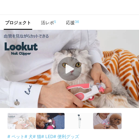
で手に入れよう
5
36
プロジェクト
活レポ
応援
# ペット
# 犬
# 猫
# LED
# 便利グッズ