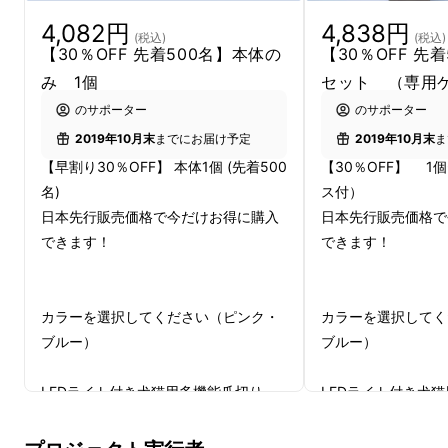
4,082円
4,838円
(税込)
(税込)
【30％OFF 先着500名】本体の
【30％OFF 先着
み 1個
セット （専用
のサポーター
のサポーター
2019年10月末
までにお届け予定
2019年10月末
ま
【早割り30％OFF】 本体1個 (先着500
【30％OFF】 1
名)
ス付）
日本先行販売価格で今だけお得に購入
日本先行販売価格で
できます！
できます！
※イメージを助けるための画像を使っておりま
す。
カラーを選択してください（ピンク・
カラーを選択してく
ブルー）
ブルー）
LEDライト付き犬猫用多機能爪切り
LEDライト付き犬
（ルッカット）1個（専用ケース無し）
本体1個 + 専用