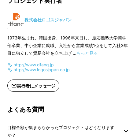
プロジェクト実行者
※割引率は、8％税込予定販売価格
※割引率は、8％税
（5,184円）＋送料（一律648円）に対
（6,264円）＋送
株式会社ロゴスジャパン
するものです。
対するものです。
※仕様・デザインについては予告なく
※仕様・デザインに
変更になる場合がございます。ご了承
変更になる場合がご
1973年生まれ、韓国出身、1996年来日し、慶応義塾大学商学
ください。
ください。
部卒業、中小企業に就職、入社から営業成績1位をして入社3年
目に独立して貿易会社を立ち上げ …
もっと見る
http://www.dfang.jp
http://www.logosjapan.co.jp
実行者にメッセージ
よくある質問
目標金額が集まらなかったプロジェクトはどうなります
か？