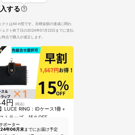
購入する
クトはAll in型です。目標金額の達成に関わ
ェクト終了日の2024年01月22日までに支払
た時点で購入が成立します。
44円
(税込)
LUCE RING：IDケース1冊＋
ストラップ 15％OFF
サポーター
024年06月末
までにお届け予定