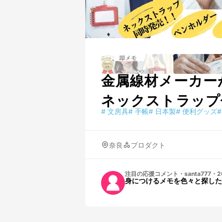
金属線材メーカー
ネックストラップ
#
文房具
#
手帳
#
日本製
#
便利グッズ
#
奈良
プロダクト
注目の応援コメント
・
santa777
・
2
身につけるメモを色々と探した