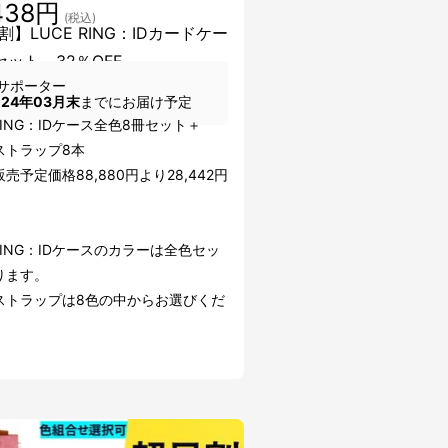
438円
(税込)
割】LUCE RING：IDカードケー
セット 32％OFF
サポーター
024年03月末
までにお届け予定
 RING：IDケース全色8冊セット＋
ストラップ8本
売予定価格88,880円より28,442円
 RING：IDケースのカラーは全色セッ
ります。
ストラップは8色の中からお選びくだ