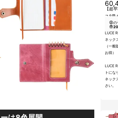
60,
【超早
ス8冊
の
2
LUCE
ネック
（一般販
お得）
LUCE
トにな
ネック
さい。
ーは8色展開