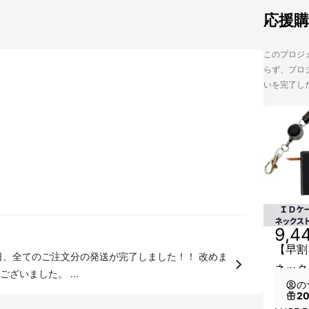
応援
このプロジェ
らず、プロジ
いを完了し
9,4
【早割】
ネック
ざいました。 ...
の
2