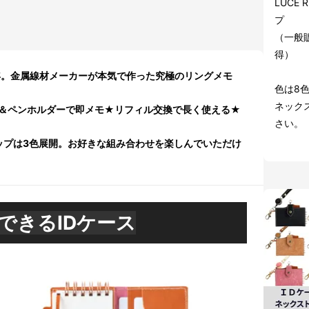
LUCE
プ
（一般販
得）
年。金属線材メーカーが本気で作った究極のリングメモ
色は8
ネック
＆ペンホルダーで即メモ★リフィル交換で長く使える★
さい。
ラップは3色展開。お好きな組み合わせを楽しんでいただけ
できるIDケース