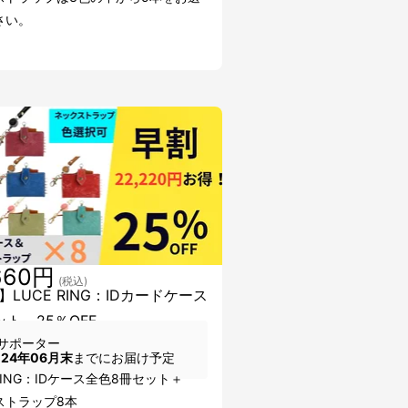
さい。
660円
(税込)
】LUCE RING：IDカードケース
ット 25％OFF
サポーター
024年06月末
までにお届け予定
 RING：IDケース全色8冊セット＋
ストラップ8本