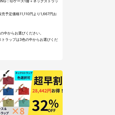
 RING：IDケース1冊＋ネックストラッ
売予定価格11,110円より1,667円お
色の中からお選びください。
ストラップは3色の中からお選びくだ