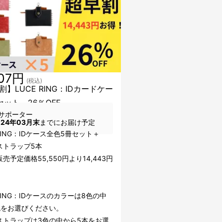
107円
(税込)
割】LUCE RING：IDカードケー
セット 26％OFF
サポーター
024年03月末
までにお届け予定
 RING：IDケース全色5冊セット＋
ストラップ5本
売予定価格55,550円より14,443円
 RING：IDケースのカラーは8色の中
色をお選びください。
ストラップは3色の中から5本をお選