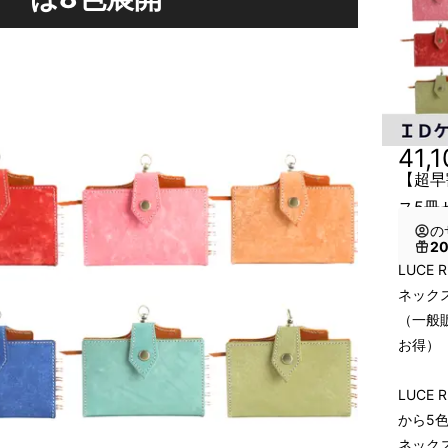
41,
【超早
ス5冊
の
2
LUCE
ネック
（一般販
お得）
LUCE
から5
ネック