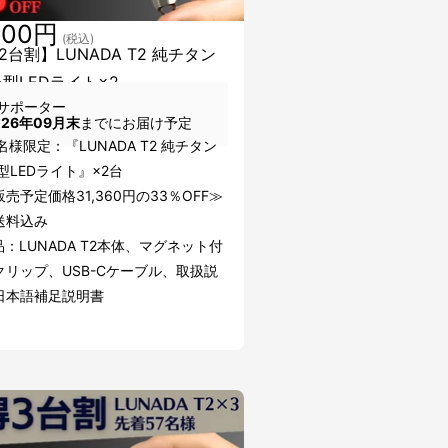
800円
(税込)
2台割】LUNADA T2 純チタン
小型LEDライト×2
サポーター
026年09月末
までにお届け予定
名様限定：『LUNADA T2 純チタン
型LEDライト』×2台
売予定価格31,360円の33％OFF≫
送料込み
：LUNADA T2本体、マグネット付
クリップ、USB-Cケーブル、取扱説
日本語補足説明書