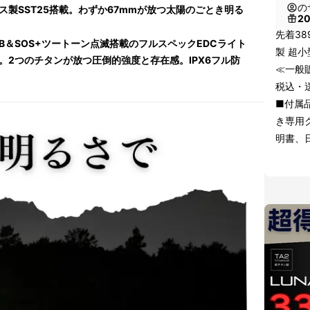
の
ス製SST25搭載。わずか67mmが放つ太陽のごとき明る
2
先着38
GB＆SOS+ツートーン点滅搭載のフルスペックEDCライト
製 超小
g。2つのチタンが放つ圧倒的強度と存在感。IPX6フル防
≪一般販
税込・
■付属品
き専用
明書、