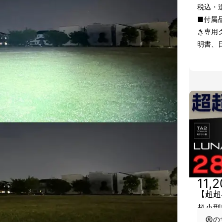
税込・
■付属品
き専用
明書、
11,
【超超
超小型
の