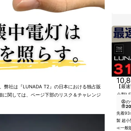
10,
【最速
弊社は『LUNADA T2』の日本における独占販
小型L
細に関しては、ページ下部のリスク＆チャレンジ
の
2
先着93
製 超小
≪一般販