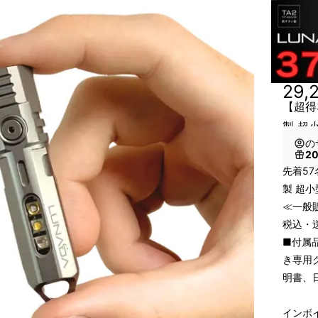
29,
【超得
製 超
の
2
先着57
製 超小
≪一般販
税込・
■付属品
き専用
明書、
インボ