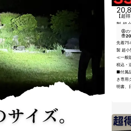
20,
【超得
製 超
の
2
先着75
製 超小
≪一般販
税込・
■付属品
き専用
明書、