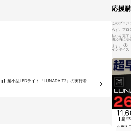
応援
このプロジェ
らず、プロジ
払いを完了
決済時に安心
ます。
インボイス
】超小型LEDライト『LUNADA T2』の実行者
11,
【超早
小型L