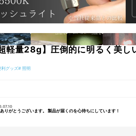
×超軽量28g】圧倒的に明るく美
便利グッズ
#
照明
.07.10
ありがとうございます。 製品が届くのを心待ちにしています！