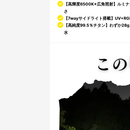
【高輝度6500K×広角照射】ルミナ
さ
【7wayサイドライト搭載】UV+R
【高純度99.5％チタン】わずか28
水