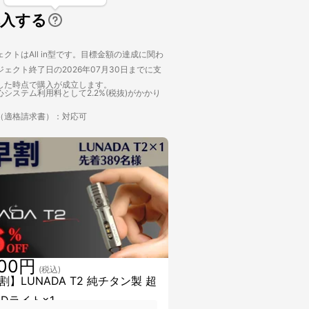
購入する
クトはAll in型です。目標金額の達成に関わ
ェクト終了日の2026年07月30日までに支
した時点で購入が成立します。
システム利用料として2.2%(税抜)がかかり
（適格請求書）：対応可
600円
(税込)
割】LUNADA T2 純チタン製 超
EDライト×1