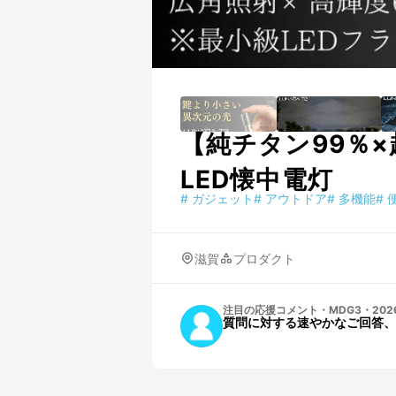
【純チタン99％
LED懐中電灯
#
ガジェット
#
アウトドア
#
多機能
#
滋賀
プロダクト
注目の応援コメント
・
MDG3
・
2026
質問に対する速やかなご回答、