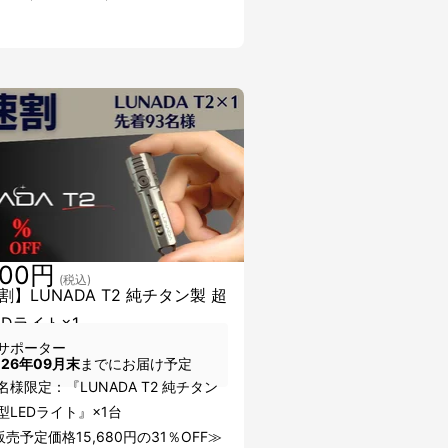
800円
(税込)
割】LUNADA T2 純チタン製 超
EDライト×1
サポーター
026年09月末
までにお届け予定
名様限定：『LUNADA T2 純チタン
型LEDライト』×1台
売予定価格15,680円の31％OFF≫