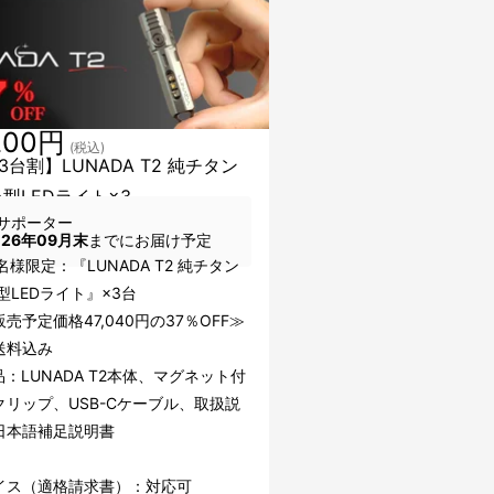
200円
(税込)
3台割】LUNADA T2 純チタン
小型LEDライト×3
サポーター
026年09月末
までにお届け予定
名様限定：『LUNADA T2 純チタン
型LEDライト』×3台
売予定価格47,040円の37％OFF≫
送料込み
：LUNADA T2本体、マグネット付
クリップ、USB-Cケーブル、取扱説
日本語補足説明書
イス（適格請求書）：対応可