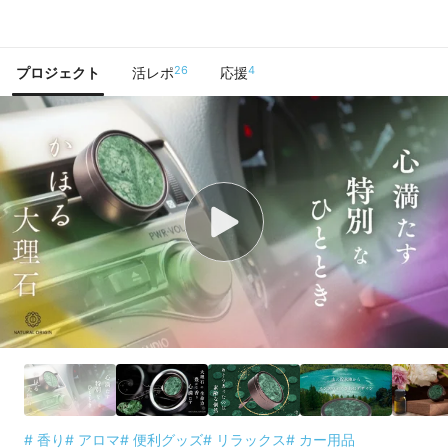
で手に入れよう
26
4
プロジェクト
活レポ
応援
# 香り
# アロマ
# 便利グッズ
# リラックス
# カー用品