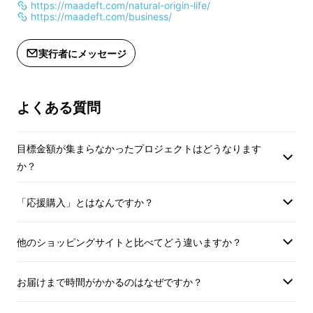
https://maadeft.com/natural-origin-life/
り（適格請求書発行事業者登録番号の
り（適格請求書発行
インに心を奪われました。
https://maadeft.com/business/
記載のあるインボイスが必要な場合
記載のあるインボイ
2024年6月、先行販売を開始いたします。
は、Makuakeメッセージにて実行者に
は、Makuakeメ
※正規ルートで日本国内では初販売です。
実行者にメッセージ
直接お問合せください）
直接お問合せくださ
よくある質問
目標金額が集まらなかったプロジェクトはどうなります
か？
「応援購入」とはなんですか？
他のショッピングサイトと比べてどう違いますか？
お届けまで時間がかかるのはなぜですか？