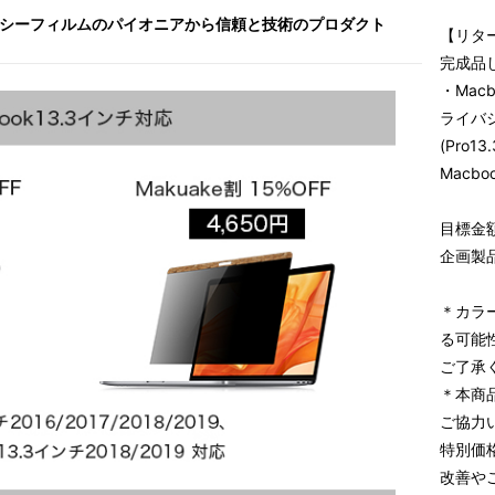
バシーフィルムのパイオニアから信頼と技術のプロダクト
【リタ
完成品
・Mac
ライバ
(Pro13
Macbo
目標金額
企画製
＊カラ
る可能
ご了承
＊本商
ご協力
特別価
改善や