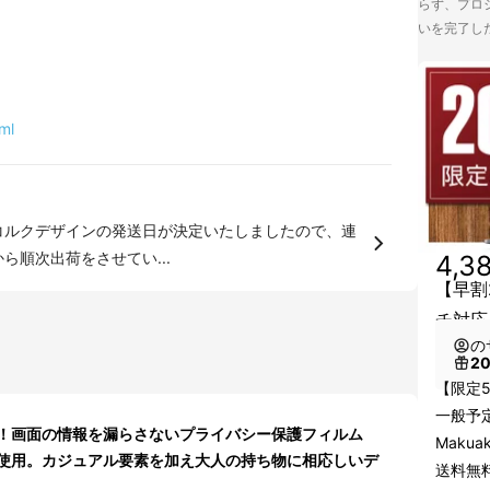
らず、プロジ
いを完了し
ml
。 4月6日(月)から順次出荷をさせてい...
4,3
【早割2
チ対応
の
2
【限定
一般予定
！画面の情報を漏らさないプライバシー保護フィルム
Maku
使用。カジュアル要素を加え大人の持ち物に相応しいデ
送料無