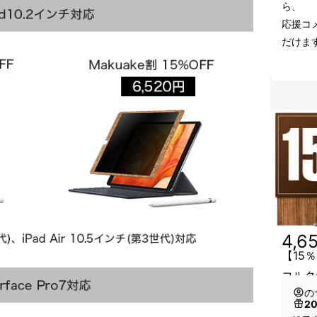
ら、
応援コ
だけま
4,6
【15％
コルク
の
2