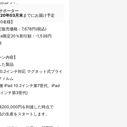
デザイン
サポーター
020年03月末
までにお届け予定
30名様】
販売価格：7,678円(税込)
ake限定20％割引額：-1,538円
料
ーン内容】
した製品
d10.2インチ対応 マグネット式プライ
フィルム
 iPad 10.2インチ第7世代、iPad
0.5インチ第3世代)
200,000円を到達した時点で
品の生産をスタートします。