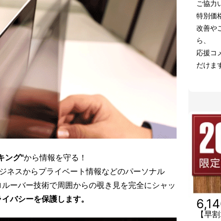
ご協力
特別価
改善や
ら、
応援コ
だけま
キング"
から情報を守る！
ビジネスからプライベート情報などのパーソナル
ロルーバー技術で周囲からの覗き見を完全にシャッ
ライバシーを保護します。
6,1
【早割2