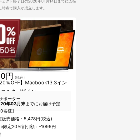
ェクト終了日の2020年01月14日までに支払
た時点で購入が成立します。
80円
(税込)
0％OFF】Macbook13.3イン
 コルクデザイン
サポーター
020年03月末
までにお届け予定
50名様】
販売価格：5,478円(税込)
ake限定20％割引額：-1096円
料