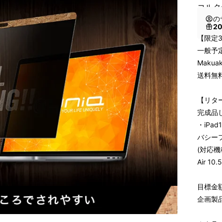
コルク
の
2
【限定
一般予定
Maku
送料無
【リタ
完成品
・iPa
バシー
(対応機種
Air 1
目標金額
企画製