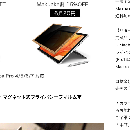
一般予定
Maku
送料無
【リタ
完成品
・Mac
ライバ
(Pro13
Macbo
目標金額
企画製
 マグネット式プライバシーフィルム▼
＊カラ
る可能
ご了承
＊本商