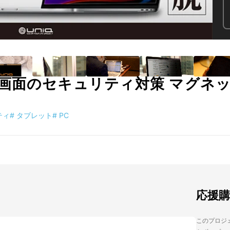
画面のセキュリティ対策 マグネ
ティ
#
タブレット
#
PC
応援
このプロジェ