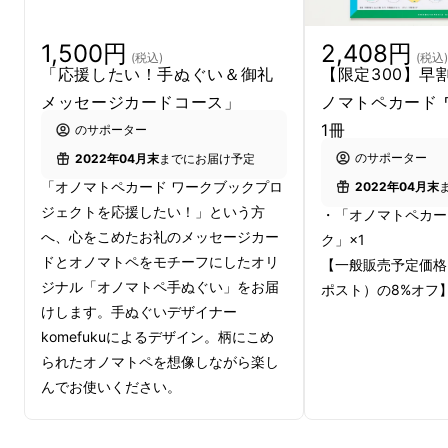
に、拗音（ようおん）や濁音・半濁音の読み書
きが苦手なお子さんにとっては、楽しみながら
1,500円
2,408円
(税込)
(税込)
音を聞き分ける力、文字を読む力
を育てます。
「応援したい！手ぬぐい＆御礼
【限定300】早
メッセージカードコース」
ノマトペカード
聞き取りやすくマネをしやすいオノマトペを
1冊
のサポーター
使って、ことばの世界を広げる『オノマトペ
のサポーター
2022年04月末
までにお届け予定
カード』。
「オノマトペカード ワークブックプロ
2022年04月末
ジェクトを応援したい！」という方
・「オノマトペカー
第１弾の『
ことばを育てるオノマトペカード
へ、心をこめたお礼のメッセージカー
ク」×1
あいうえお編
』
ドとオノマトペをモチーフにしたオリ
【一般販売予定価格
ジナル「オノマトペ手ぬぐい」をお届
ポスト）の8%オフ
けします。手ぬぐいデザイナー
komefukuによるデザイン。柄にこめ
られたオノマトペを想像しながら楽し
んでお使いください。