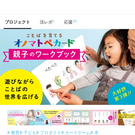
で手に入れよう
5
30
プロジェクト
活レポ
応援
# 教育
# 子ども
# プロダクト
# カードゲーム
# 本