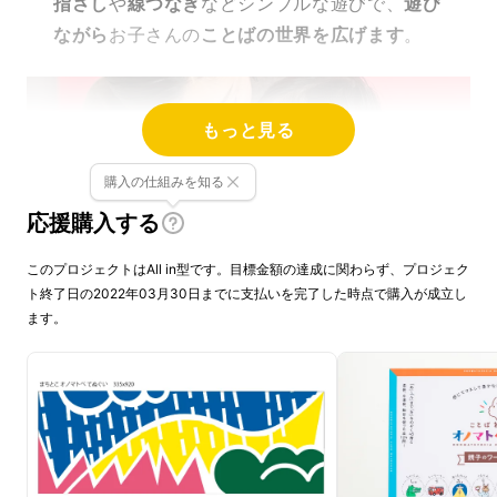
指さし
や
線つなぎ
などシンプルな遊びで、
遊び
ながら
お子さんの
ことばの世界を広げます
。
もっと見る
購入の仕組みを知る
応援購入する
このプロジェクトはAll in型です。目標金額の達成に関わらず、プロジェク
ト終了日の2022年03月30日までに支払いを完了した時点で購入が成立し
ます。
ひらがなの学習
をはじめたお子さんはもちろ
ん、
おしゃべりをはじめる前
のお子さんにも、
音を楽しめるような内容になっています。特