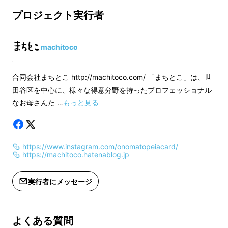
プロジェクト実行者
第２弾の『
ぱぴぷぺぽ編
』
machitoco
合同会社まちとこ http://machitoco.com/ 「まちとこ」は、世
田谷区を中心に、様々な得意分野を持ったプロフェッショナル
なお母さんた …
もっと見る
クラウドファンディングではのべ1000人以上
https://www.instagram.com/onomatopeiacard/
https://machitoco.hatenablog.jp
の方にご支援をいただき、
言語聴覚士や保育士
など子どもの育ちに関わる専門職の方
や、
お子
実行者にメッセージ
さんのことばを育みたいというたくさんの親御
さん
などにお使いいただいています。
よくある質問