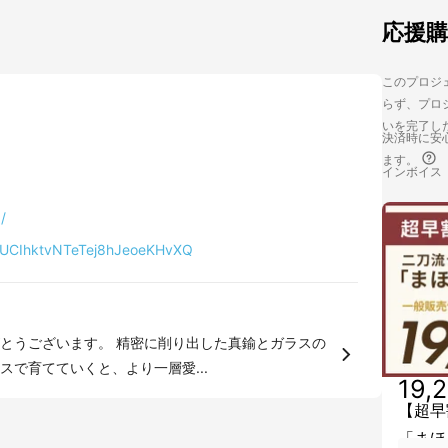
応援
このプロジェ
らず、プロジ
いを完了し
決済時に安心
ます。
インボイス
/
l/UCIhktvNTeTej8hJeoeKHvXQ
とうございます。 精密に削り出した真鍮とガラスの
で育てていくと、より一層愛...
19,
【超早
「まほ