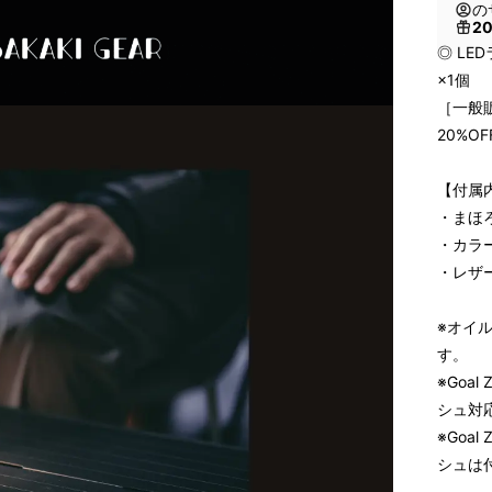
の
2
◎ L
×1個
［一般販
20%OF
【付属
・まほ
・カラ
・レザ
※オイ
す。
※Goa
シュ対
※Goa
シュは