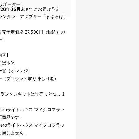
サポーター
026年05月末
までにお届け予定
EDランタン アダプター「まほろば」
売予定価格 27,500円（税込）の
F］
内容】
ろば本体
ー管（オレンジ）
ー（ブラウン／取り外し可能）
ルランタンキットは別売りとなりま
l Zeroライトハウス マイクロフラッ
応商品です。
l Zeroライトハウス マイクロフラッ
付属しません。