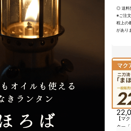
◎ 送
※ご注
程上の
があり
22,
【マク
ター「