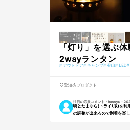
「灯り」を選ぶ体
2wayランタン
#
アウトドア
#
キャンプ
#
登山
#
LED
#
愛知
プロダクト
注目の応援コメント
・
hassyu
・
202
暁とたまゆら(トライ1版)を利
の調整が出来るので到着を楽し