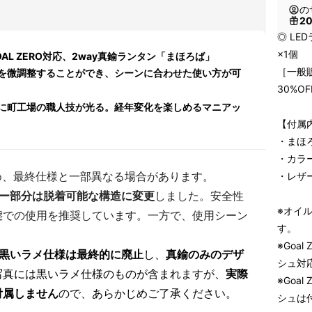
の
2
◎ L
×1個
AL ZERO対応、2way真鍮ランタン「まほろば」
［一般販
を微調整することができ、シーンに合わせた使い方が可
30%OF
に町工場の職人技が光る。経年変化を楽しめるマニアッ
【付属
・まほ
・カラ
め、最終仕様と一部異なる場合があります。
・レザ
ー部分は脱着可能な構造に変更
しました。安全性
※オイ
態での使用を推奨しています。一方で、使用シーン
す。
。
※Goa
黒いラメ仕様は最終的に廃止
し、
真鍮のみのデザ
シュ対
写真には黒いラメ仕様のものが含まれますが、
実際
※Goa
付属しません
ので、あらかじめご了承ください。
シュは