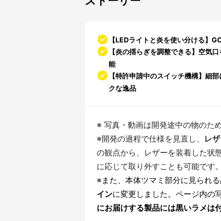
ストーリー
【LEDライトと炎を使い分ける】GO
【炎の揺らぎを調整できる】空気口
能
【特許申請中のスイッチ機構】細部
クな逸品
※ 写真・動画は開発途中の物のた
※開発の過程で仕様を見直し、
レザ
の観点から、レザーを装着した状
に応じて取り外すことも可能です
※
また、本体ツマミ部分に見られる
イン
に変更しました。ページ内の
にお届けする製品には黒いラメは