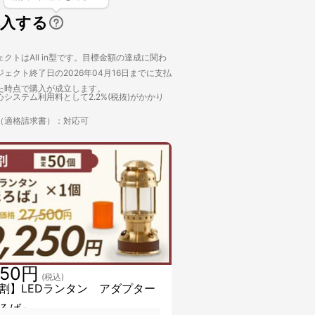
購入する
クトはAll in型です。目標金額の達成に関わ
ェクト終了日の2026年04月16日までに支払
た時点で購入が成立します。
システム利用料として2.2%(税抜)がかかり
（適格請求書）：対応可
250円
(税込)
割】LEDランタン アダプター
ろば」