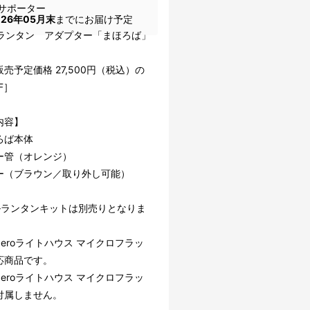
サポーター
026年05月末
までにお届け予定
EDランタン アダプター「まほろば」
売予定価格 27,500円（税込）の
F］
内容】
ろば本体
ー管（オレンジ）
ー（ブラウン／取り外し可能）
ルランタンキットは別売りとなりま
l Zeroライトハウス マイクロフラッ
応商品です。
l Zeroライトハウス マイクロフラッ
付属しません。