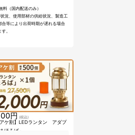
料無料（国内配送のみ）
文状況、使用部材の供給状況、製造工
都合等により出荷時期が遅れる場合
ます。
000円
(税込)
アケ割】LEDランタン アダプ
まほろば」