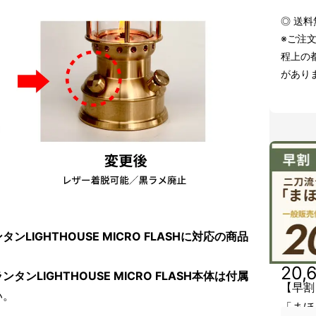
◎ 送
※ご注
程上の
があり
ランタンLIGHTHOUSE MICRO FLASHに対応の商品
20,
DランタンLIGHTHOUSE MICRO FLASH本体は付属
【早割
い。
「まほ