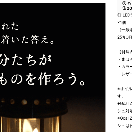
の
2
◎ L
×1個
［一般販
25%OF
【付属
・まほ
・カラ
・レザ
※オイ
す。
※Goa
シュ対
※Goa
シュは