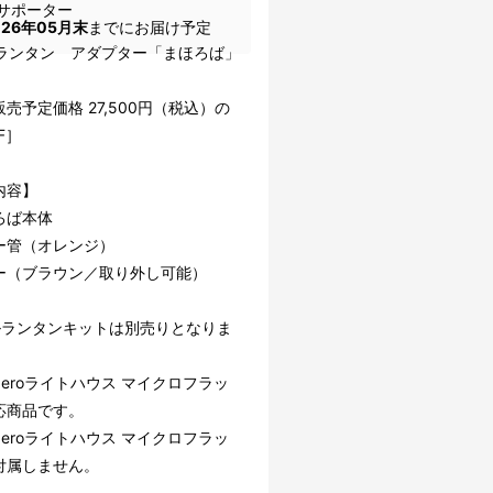
サポーター
026年05月末
までにお届け予定
EDランタン アダプター「まほろば」
売予定価格 27,500円（税込）の
F］
内容】
ろば本体
ー管（オレンジ）
ー（ブラウン／取り外し可能）
ルランタンキットは別売りとなりま
l Zeroライトハウス マイクロフラッ
応商品です。
l Zeroライトハウス マイクロフラッ
付属しません。