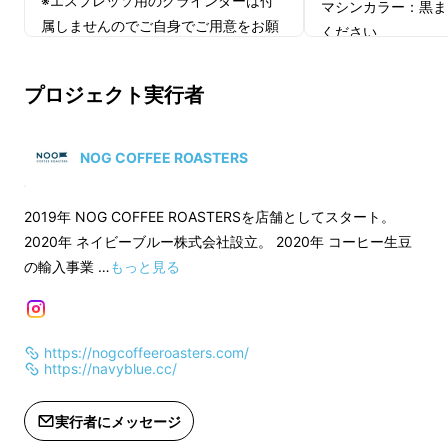
※エスプレッソ用のグラインダーは付
の思想
マシンカラー：黒ま
属しませんのでご自身でご用意をお願
ください
いいたします。
グラインダーカラー
バーからお選びくだ
プロジェクト実行者
適格請求書発行事業者登録番号：あり
（適格請求書発行事業者登録番号の記
オプション：タンピ
載のあるインボイスが必要な場合は、
パー、バスケット、
NOG COFFEE ROASTERS
Makuakeメッセージにて実行者に直接
が付属
お問合せください）
2019年 NOG COFFEE ROASTERSを店舗としてスタート。
適格請求書発行事業
2020年 ネイビーブルー株式会社設立。 2020年 コーヒー生豆
（適格請求書発行事
の輸入事業 …
もっと見る
載のあるインボイス
Makuakeメッセ
お問合せください）
https://nogcoffeeroasters.com/
https://navyblue.cc/
実行者にメッセージ