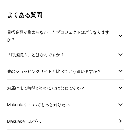
よくある質問
目標金額が集まらなかったプロジェクトはどうなります
本格的なエスプレッソマシンは大きくてスペー
か？
スを取る、多くの機能が搭載されており使用に
ハードルを感じる。こういった多くの声をこれ
「応援購入」とはなんですか？
まで耳にしてきましたが、Manus Sは幅
28.7cm、奥行き48.7cm、高さ35.5cmと、最
他のショッピングサイトと比べてどう違いますか？
小限のスペースに設置をすることを目標に設計
されました。また従来のエスプレッソマシンに
お届けまで時間がかかるのはなぜですか？
搭載されているホットウォーター機能（熱湯を
取り出す機能）をカットし、エスプレッソの抽
Makuakeについてもっと知りたい
出とミルクのスチーム機能に特化しました。
Makuakeヘルプへ