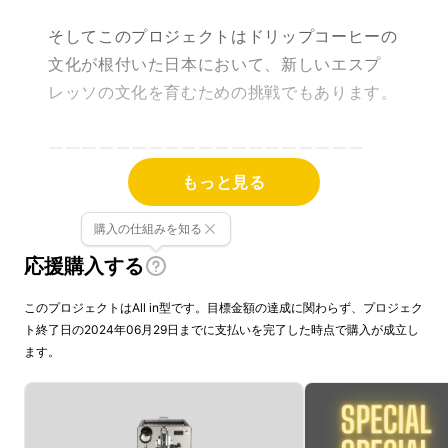
そしてこのプロジェクトはドリップコーヒーの
文化が根付いた日本において、新しいエスプ
レッソの文化を育むための挑戦でもあります。
ーーーーーーーーーーーーーーーーーーー
ネイビーブルー株式会社はElRocio
もっと見る
Espressomachineの日本における独占販売権
購入の仕組みを知る
を有する正規代理店です。詳細に関しては、
ページ下部のリスク＆チャレンジをご確認くだ
応援購入する
さい。
このプロジェクトはAll in型です。目標金額の達成に関わらず、プロジェク
ーーーーーーーーーーーーーーーーーーー
ト終了日の2024年06月29日までに支払いを完了した時点で購入が成立し
ます。