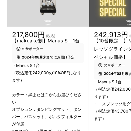
217,800円
242,913円
(税込)
【makuake割】Manus S 1台
【10台限定！】M
レッソグライン
のサポーター
ペシャル価格】
2024年08月末
までにお届け予定
・Manus S 1台
のサポーター
（税込定価242,000の10%OFFになり
2024年08月末
ます）
・Manus S 1台
（税込定価242,00
カラー：黒または白からお選びくださ
ります）
い
・エスプレッソ用グ
オプション：タンピングマット、タン
（税込定価43,780
パー、バスケット、ポルタフィルター
ます）
コンパクト＆ミニマリズムへ
が付属