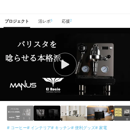
で手に入れよう
5
2
プロジェクト
活レポ
応援
# コーヒー
# インテリア
# キッチン
# 便利グッズ
# 家電