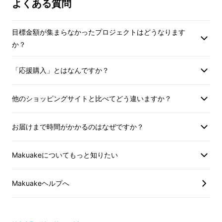
よくある質問
タンパク質
は人間の生命維持に欠かせない栄養
素です。
目標金額が集まらなかったプロジェクトはどうなります
「女性の為の発酵大豆」は
茹でた鶏ささみ肉と
か？
同じくらいのタンパク質が含まれています
。
(図1参照)
「応援購入」とはなんですか？
他のショッピングサイトと比べてどう違いますか？
亜鉛
は必須ミネラルと呼ばれる人間の健康維持
に必要不可欠なミネラルの一つです。
お届けまで時間がかかるのはなぜですか？
亜鉛は汗の中にも含まれており、運動などで汗
をかいた後は亜鉛不足が懸念されます。普段か
Makuakeについてもっと知りたい
ら汗をかく量が多い人は注意が必要ですね。
1日の亜鉛の摂取推奨量は成人女性で8㎎とされ
Makuakeヘルプへ
ています。
「女性の為の発酵大豆」は1包で1日の推奨量の
約4割を摂ることができます
。