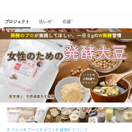
で手に入れよう
0
0
プロジェクト
活レポ
応援
# グルメ
# フード
# ギフト
# 健康
# ドリンク