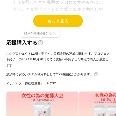
くりを行ってきた発酵のプロのますやみそは、
現代人の食習慣に合わせて
様々な食に融合しや
すい発酵食の継承を目指し
「
女性の為の発酵大
もっと見る
豆
」
を開発しました。
購入の仕組みを知る
応援購入する
このプロジェクトはAll in型です。目標金額の達成に関わらず、プロジェク
ト終了日の2024年10月20日までに支払いを完了した時点で購入が成立し
ます。
決済時に安心システム利用料として2.2%(税抜)がかかります。
インボイス（適格請求書）：対応可