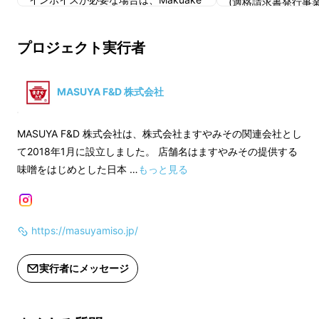
(適格請求書発行事
え、女性に嬉しい栄養素を手軽に摂ることがで
メッセー
インボイスが必要な場
きる
ようにした粉末の発酵食品です。
ジにて実行者に直接お問い合わせくだ
メッセージにて実行
プロジェクト実行者
さい)
わせください)
「テンペ」とは、大豆の煮豆にテンペ菌を付着
させ発酵させて作る、インドネシアなどで400
MASUYA F&D 株式会社
年以上も前から食べられている栄養価の高い大
豆発酵食品です。
MASUYA F&D 株式会社は、株式会社ますやみその関連会社とし
今回ご案内をさせて頂く「女性の為の発酵大
て2018年1月に設立しました。 店舗名はますやみその提供する
味噌をはじめとした日本 …
もっと見る
豆」は
色々な料理やドリンクに1包(5g)をサッ
と混ぜるだけ
。
1包(5g)中に、タンパク質1.3g、食物繊維
1.6g、亜鉛3㎎、大豆イソフラボン7.6㎎、乳酸
https://masuyamiso.jp/
菌100億個を配合
していますので、身体に嬉し
実行者にメッセージ
い
栄養素を効率よく摂り入れることができま
す
。