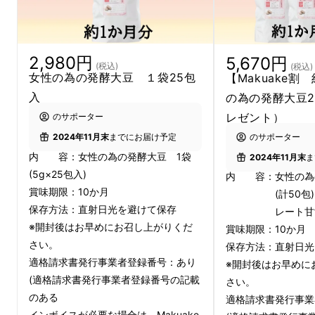
2,980円
5,670円
(税込)
(税込)
女性の為の発酵大豆 １袋25包
【Makuake割 
入
の為の発酵大豆2
レゼント）
のサポーター
のサポーター
2024年11月末
までにお届け予定
内 容：女性の為の発酵大豆 1袋
2024年11月末
ま
(5g×25包入)
内 容：女性の為
賞味期限：10か月
(計50包) 
保存方法：直射日光を避けて保存
レート甘酒1
※開封後はお早めにお召し上がりくだ
賞味期限：10か月
さい。
保存方法：直射日光
「女性の為の発酵大豆」は、医学博士 中原達
適格請求書発行事業者登録番号：あり
※開封後はお早めに
雄先生監修のもと、独自の特許製法(※1)で作ら
(適格請求書発行事業者登録番号の記載
さい。
れた「大豆発芽テンペ」を主成分に、
食物繊
のある
適格請求書発行事業
維、乳酸菌、国産乾燥米こうじ粉末などを加
インボイスが必要な場合は、Makuake