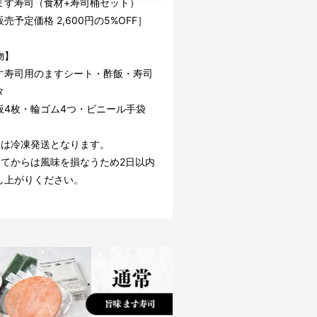
ます寿司（食材+寿司桶セット）
売予定価格 2,600円の5%OFF］
物】
す寿司用のますシート・酢飯・寿司
タ
板4枚・輪ゴム4つ・ビニール手袋
品は冷凍発送となります。
してからは風味を損なうため2日以内
し上がりください。