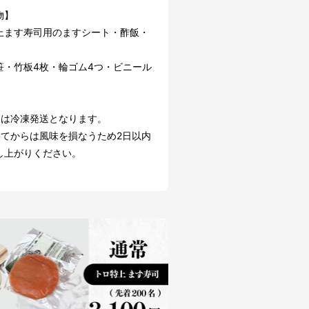
物】
上ます寿司用のますシート・酢飯・
笹・竹板4枚・輪ゴム4つ・ビニール
品は冷凍発送となります。
してからは風味を損なうため2日以内
し上がりください。