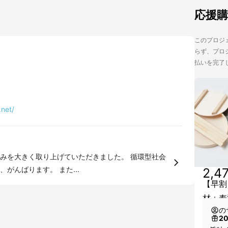
応援
このプロジェ
らず、プロジ
払いを完了
net/
みを大きく取り上げていただきました。 循環型社会
にすこしでも貢献できる企業を目指して、がんばります。 また...
2,4
【早割
材＋寿
の
2