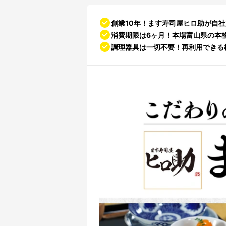
創業10年！ます寿司屋ヒロ助が自
消費期限は6ヶ月！本場富山県の本
調理器具は一切不要！再利用できる