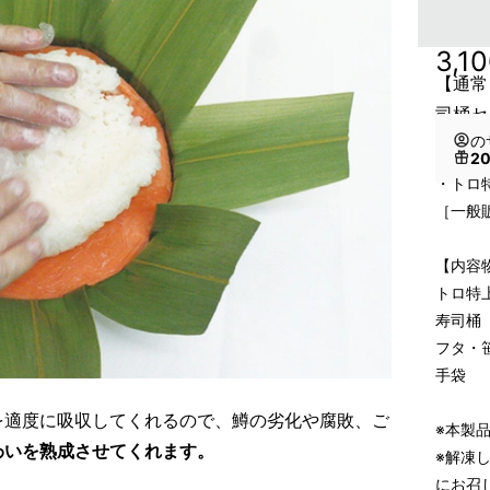
3,1
【通常
司桶セ
の
2
・トロ
［一般販
【内容
トロ特
寿司桶
フタ・
手袋
を適度に吸収してくれるので、鱒の劣化や腐敗、ご
※本製
わいを熟成させてくれます。
※解凍
にお召