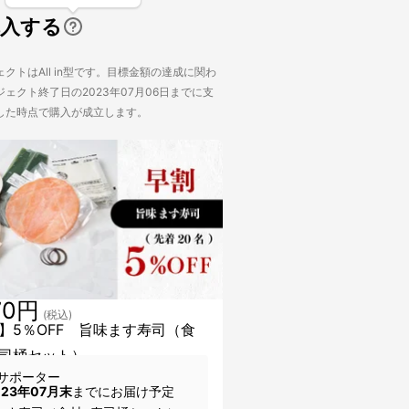
購入する
クトはAll in型です。目標金額の達成に関わ
ェクト終了日の2023年07月06日までに支
した時点で購入が成立します。
70円
(税込)
】5％OFF 旨味ます寿司（食
司桶セット）
サポーター
023年07月末
までにお届け予定