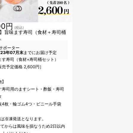
00円
(税込)
】旨味ます寿司（食材＋寿司桶
）
サポーター
023年07月末
までにお届け予定
ます寿司（食材+寿司桶セット）
売予定価格 2,600円］
物】
す寿司用のますシート・酢飯・寿司
タ
板4枚・輪ゴム4つ・ビニール手袋
品は冷凍発送となります。
してからは風味を損なうため2日以内