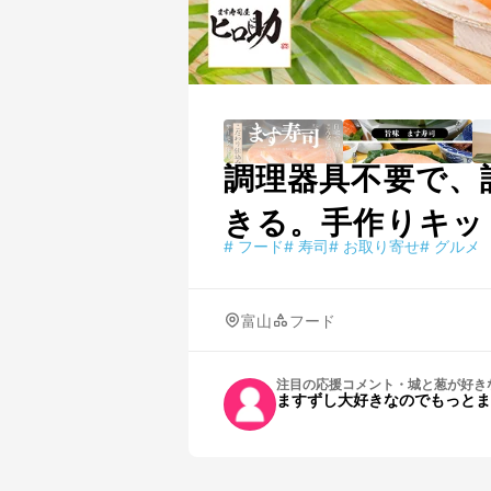
調理器具不要で、
きる。手作りキッ
#
フード
#
寿司
#
お取り寄せ
#
グルメ
富山
フード
注目の応援コメント
・
城と葱が好き
ますずし大好きなのでもっとま