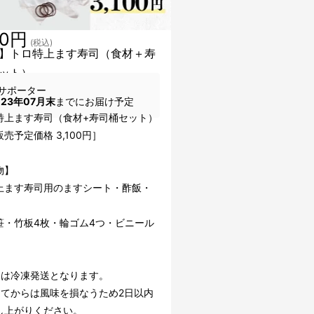
00円
(税込)
】トロ特上ます寿司（食材＋寿
ット）
サポーター
023年07月末
までにお届け予定
特上ます寿司（食材+寿司桶セット）
売予定価格 3,100円］
物】
上ます寿司用のますシート・酢飯・
笹・竹板4枚・輪ゴム4つ・ビニール
品は冷凍発送となります。
してからは風味を損なうため2日以内
し上がりください。