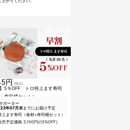
し上がりください。
45円
(税込)
】5％OFF トロ特上ます寿司
＋寿司桶セット）
サポーター
023年07月末
までにお届け予定
特上ます寿司（食材+寿司桶セット）
売予定価格 3,100円の5%OFF］