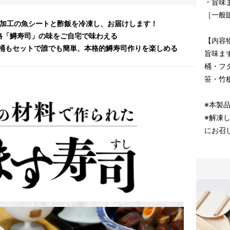
・旨味
［一般販
社加工の魚シートと酢飯を冷凍し、お届けします！
格「鱒寿司」の味をご自宅で味わえる
【内容
桶もセットで誰でも簡単、本格的鱒寿司作りを楽しめる
旨味ま
桶・フ
笹・竹
※本製
※解凍
にお召