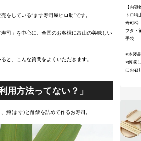
【内容
売をしている”ます寿司屋ヒロ助”です。
トロ特
寿司桶
フタ・
す寿司」を中心に、全国のお客様に富山の美味しい
手袋
※本製
いると、こんな質問をよくいただきます。
※解凍
にお召
利用方法ってない？」
、鱒(ます)と酢飯を詰めて作るお寿司。