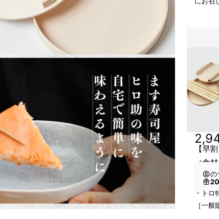
にお召
2,9
【早割
（食材
の
2
・トロ
［一般販