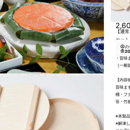
2,6
【通常
セット
の
2
・旨味
［一般販
【内容
旨味ま
桶・フ
笹・竹
※本製
※解凍