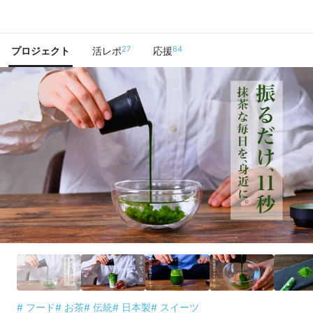
で手に入れよう
27
64
プロジェクト
活レポ
応援
# フード
# お茶
# 伝統
# 日本製
# スイーツ