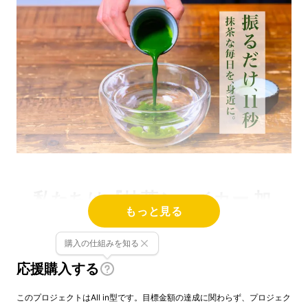
私たちは『抹茶シェイカー 加
もっと見る
賀山中塗』で、世界を魅了す
る抹茶を、自宅でもっと手軽
購入の仕組みを知る
応援購入する
に愉しめる身近な存在にした
いと思っています。
このプロジェクトはAll in型です。目標金額の達成に関わらず、プロジェク