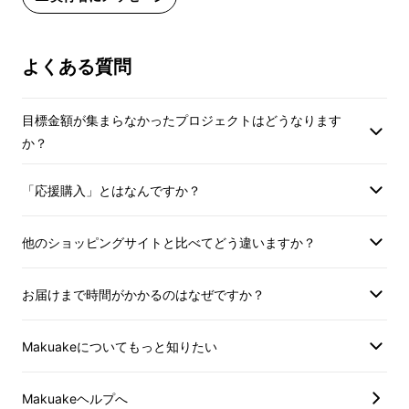
※照明などの影響に
いただけます。
『濃厚抹茶アフォガード』
カーの色が画面上の
※照明などの影響により、抹茶シェイ
濃い目の抹茶をチョコアイスにかければ大人の
なる場合がございま
カーの色が画面上の画像イメージと異
よくある質問
苦味がクセになります。
※皆様の応援購入に
なる場合がございます。
上した場合、正規販
※皆様の応援購入により量産効率が向
目標金額が集まらなかったプロジェクトはどうなります
価格より下がる可能
上した場合、正規販売価格が販売予定
か？
※デザイン・仕様は
価格より下がる可能性もございます。
もございます。ご了
※デザイン・仕様は変更になる可能性
※ご注文状況、使用
「応援購入」とはなんですか？
もございます。ご了承ください。
製造工程上の都合等
※ご注文状況、使用部材の供給状況、
遅れる場合がありま
製造工程上の都合等により出荷時期が
他のショッピングサイトと比べてどう違いますか？
遅れる場合があります。
適格請求書発行事業
お届けまで時間がかかるのはなぜですか？
（適格請求書発行
適格請求書発行事業者登録番号：あり
記載のあるインボイ
（適格請求書発行事業者登録番号の
Makuakeについてもっと知りたい
は、Makuakeメ
記載のあるインボイスが必要な場合
【抹茶シェイカー 加賀山中塗
直接お問合せくださ
は、Makuakeメッセージにて実行者に
とは】
直接お問合せください）
Makuakeヘルプへ