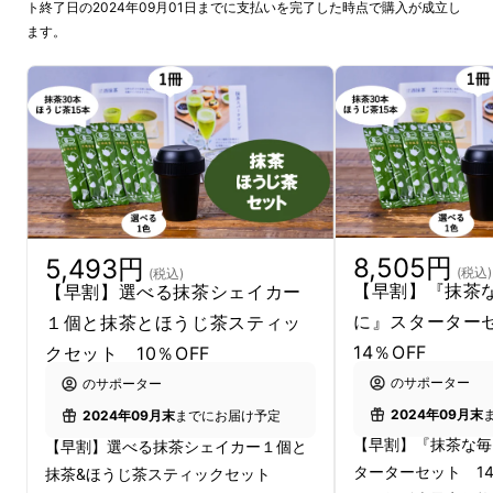
ト終了日の2024年09月01日までに支払いを完了した時点で購入が成立し
ます。
『抹茶シェイカー 加賀山中
塗』で、抹茶を手軽にクリエ
イティブに愉しむ。
『和カフェのような抹茶ラテ』
うつくしい緑と白のコントラスト、濃さも甘さ
8,505円
5,493円
(税込)
(税込)
も自由自在です。
【早割】『抹茶
【早割】選べる抹茶シェイカー
に』スタータ
１個と抹茶とほうじ茶スティッ
14％OFF
クセット 10％OFF
のサポーター
のサポーター
2024年09月末
2024年09月末
までにお届け予定
【早割】『抹茶な毎
【早割】選べる抹茶シェイカー１個と
ターターセット 14
抹茶&ほうじ茶スティックセット