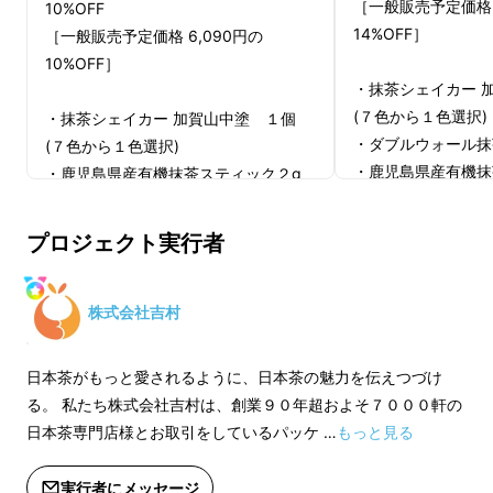
［一般販売予定価格 
10%OFF
14%OFF］
［一般販売予定価格 6,090円の
10%OFF］
・抹茶シェイカー 
『緑鮮やかな濃厚抹茶ビール』
(７色から１色選択)
・抹茶シェイカー 加賀山中塗 １個
・ダブルウォール抹
(７色から１色選択)
ビールと抹茶、香りのハーモニーがたまりませ
・鹿児島県産有機抹
・鹿児島県産有機抹茶スティック２g
ん。
０本×１袋（賞味期
入り ３０本×１袋（賞味期限：製造
間、特定原材料：な
後１年間、
プロジェクト実行者
・鹿児島県産有機ほ
特定原材料：なし）
ク １５本×１袋（
・鹿児島県産有機ほうじ茶スティック
１年間、特定原材料
２g入り １５本×１袋（賞味期限：製
株式会社吉村
・抹茶レシピブック
造後１年間、特定原材料：なし）
・抹茶レシピブック １冊
日本茶がもっと愛されるように、日本茶の魅力を伝えつづけ
る。 私たち株式会社吉村は、創業９０年超およそ７０００軒の
※色は漆黒、古代朱
日本茶専門店様とお取引をしているパッケ …
もっと見る
白、若葉色、山吹色
※色は漆黒、古代朱、 桃色、桜色、藍
いただけます。
白、若葉色、山吹色の７色からお選び
実行者にメッセージ