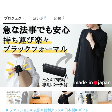
で手に入れよう
17
16
プロジェクト
活レポ
応援
# ファッション
# 衣類
# 便利グッズ
# 日本製
# ギフト