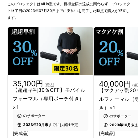
このプロジェクトはAll in型です。目標金額の達成に関わらず、プロジェク
ト終了日の2023年07月30日までに支払いを完了した時点で購入が成立し
ます。
35,100円
40,000円
(税込)
(税
【超超早割30％OFF】モバイル
【マクアケ割20
フォーマル（専用ポーチ付き）
ルフォーマル（
×1
き）×1
のサポーター
のサポーター
2023年10月末
までにお届け予定
2023年10月末
[完成品]
[完成品]