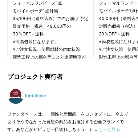
フォーマルワンピース1点
フォーマルワンピー
モバイルポーチ1点付属
モバイルポーチ1点
35,100円（送料込み）でのお届け 予定
40,000円（送料
販売価格（税込）49,000円の
定販売価格（税込）4
30％OFF＋送料
20％OFF＋送料
※簡易包装になります。
※簡易包装になりま
※ご注文状況、使用部材の供給状況、
※ご注文状況、使用
製造工程上の都合等により出荷時期が
製造工程上の都合等
遅れる場合があります。
遅れる場合がありま
皆様のご応援購入により量産効率が向
皆様のご応援購入に
プロジェクト実行者
上した場合、正規販売価格が販売予定
上した場合、正規販
価格より下がる可能性もございます。
価格より下がる可能
funtabase
ファンタベースは、「個性と新機能」をコンセプトに、今まで
ありそうでなかった発想の商品をお届けする企画ブランドで
す。あなたがビビッと一目惚れしちゃう、わ …
もっと見る