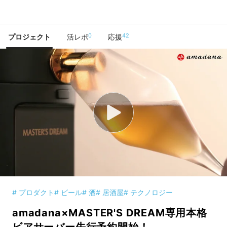
で手に入れよう
0
42
プロジェクト
活レポ
応援
# プロダクト
# ビール
# 酒
# 居酒屋
# テクノロジー
amadana×MASTER'S DREAM専用本格