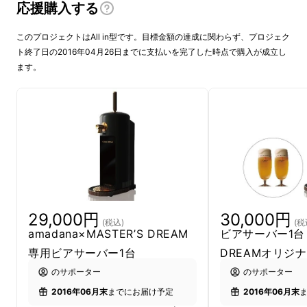
​ザ・プレミアム・モルツ 「MASTER'S
応援購入する
DREAM」 の大ファンと公言する、amadana
このプロジェクトはAll in型です。目標金額の達成に関わらず、プロジェク
の代表/熊本浩志 が新たなライフスタイルを提
ト終了日の2016年04月26日までに支払いを完了した時点で購入が成立し
案！
ます。
「とりあえずビールで乾杯」 それは本当
か？
「カンから直飲み」 「ビンから直飲み」
それは本当にうまいのか？
29,000円
30,000円
(税込)
(税
amadana×MASTER’S DREAM
ビアサーバー1台＋
ビールのうまい温度って？
専用ビアサーバー1台
DREAMオリジ
のサポーター
のサポーター
2016年06月末
までにお届け予定
2016年06月末