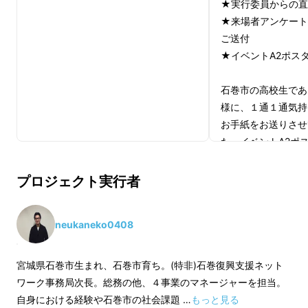
★実行委員からの直
にも巻き込み、これから社会へ羽ばたき活躍し
★来場者アンケート
うる人材の育成や啓発を目的とし多角的なアプ
ご送付
ローチで開催してきました。
★イベントA2ポスター
石巻市の高校生であ
様に、１通１通気持
お手紙をお送りさせ
た、イベントA2ポ
す。
プロジェクト実行者
neukaneko0408
宮城県石巻市生まれ、石巻市育ち。(特非)石巻復興支援ネット
ワーク事務局次長。総務の他、４事業のマネージャーを担当。
（2015年度実行委員会の集合写真）
自身における経験や石巻市の社会課題 …
もっと見る