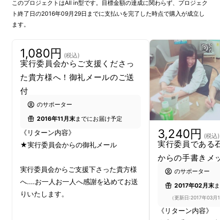
このプロジェクトはAll in型です。目標金額の達成に関わらず、プロジェク
小さくとも力となりたいと帰郷し、(特非)石巻
ト終了日の2016年09月29日までに支払いを完了した時点で購入が成立し
ます。
復興支援ネットワークへと参画させて頂きまし
た。その事業を通して見えることや私自身とし
1,080円
て感じたことがきっかけで個人でイベントを開
(税込)
実行委員会からご支援くださっ
催し、現在まででたくさんの方々に支えられる
た貴方様へ！御礼メールのご送
イベントと大成長を遂げました。
付
のサポーター
2016年11月末
までにお届け予定
個人主催で第一回目を2014年2月に開催し、多
3,240円
《リターン内容》
くの反響を受けて同年8月に第二回目を開催し
(税込)
実行委員である
★実行委員会からの御礼メール
ました。第二回開催時に来場者がなんと1,500
からの手書きメ
人を超えるイベントへと急成長を遂げた為、事
実行委員会からご支援下さった貴方様
のサポーター
業化することとし、現在management office
へ....お一人お一人へ感謝を込めてお送
2017年02月末
ま
ニューの事業として運営しています。事業化後
りいたします。
（更新日:2017年03月
は石巻市の10代〜20代(主に高校生)を対象と
《リターン内容》
し、対象である石巻の高校生たちを実行委員側