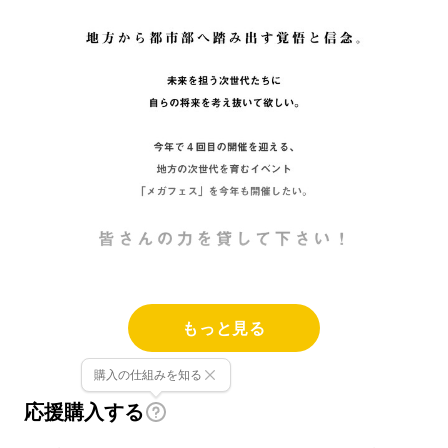
もっと見る
はじめまして。メガフェス主催元法人(一
社)management office ニュー代表理事の兼
購入の仕組みを知る
子です！
応援購入する
私は2年半の上京経験後、故郷の石巻市にて復
興や先進の社会課題に奔走する地元の人たちの