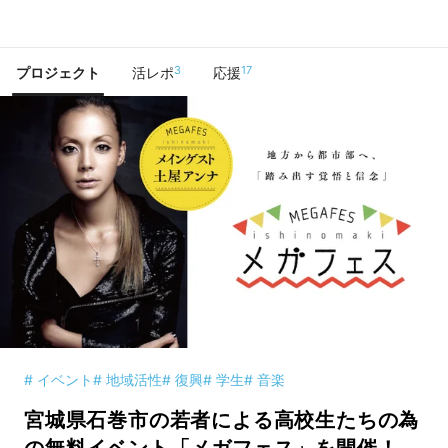
で手に入れよう
3
17
プロジェクト
活レポ
応援
# イベント
# 地域活性
# 復興
# 学生
# 音楽
宮城県石巻市の若者による高校生たちの為