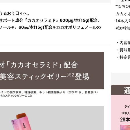
”15％O
うるおう日々へ。
カカオ
ート成分『カカオセラミド』600μg/本(15g)配合。
14本入
ール※』60㎎/本(15g)配合※カカオポリフェノールの
※送料
・内容量
・賞味期
・特定