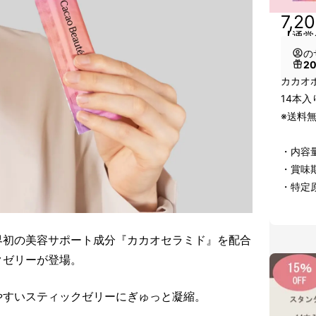
7,2
【通常
の
2
カカオ
14本入
※送料
・内容量
・賞味期
・特定
界初の美容サポート成分『カカオセラミド』を配合
クゼリーが登場。
やすいスティックゼリーにぎゅっと凝縮。