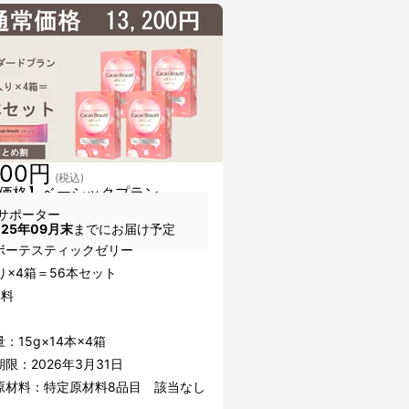
200円
(税込)
価格】ベーシックプラン
サポーター
025年09月末
までにお届け予定
ボーテスティックゼリー
り×4箱＝56本セット
無料
：15g×14本×4箱
限：2026年3月31日
原材料：特定原材料8品目 該当なし