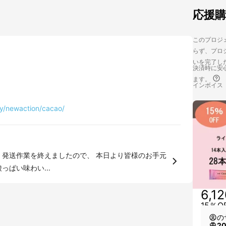
応援
このプロジェ
らず、プロジ
いを完了し
決済時に安心
ます。
インボイス
ity/newaction/cacao/
、甘酸っぱい味わい...
6,1
15％
の
2