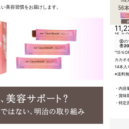
しい美容習慣をお届けします。
11,
15 
の
2
”15％O
カカオ
14本入
※送料
・内容量
・賞味期
・特定