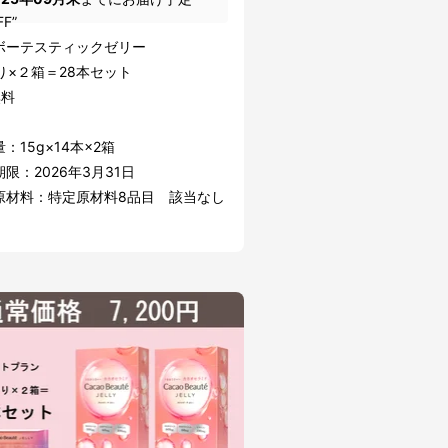
FF”
ボーテスティックゼリー
り×２箱＝28本セット
無料
：15g×14本×2箱
限：2026年3月31日
原材料：特定原材料8品目 該当なし