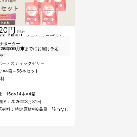
220円
(税込)
％OFF【早割】ベーシックプラン
サポーター
025年09月末
までにお届け予定
FF”
ボーテスティックゼリー
り×4箱＝56本セット
無料
：15g×14本×4箱
限：2026年3月31日
原材料：特定原材料8品目 該当なし