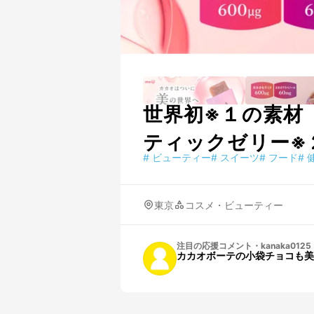
世界初※１の素材
ティックゼリー※
#
ビューティー
#
スイーツ
#
フード
#
東京
コスメ・ビューティー
注目の応援コメント
・
kanaka0125
カカオボーテの小袋チョコも美