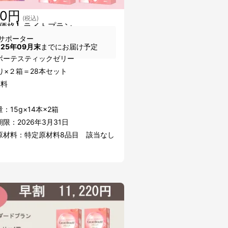
00円
(税込)
価格】ライトプラン
サポーター
025年09月末
までにお届け予定
ボーテスティックゼリー
り×２箱＝28本セット
無料
：15g×14本×2箱
限：2026年3月31日
原材料：特定原材料8品目 該当なし