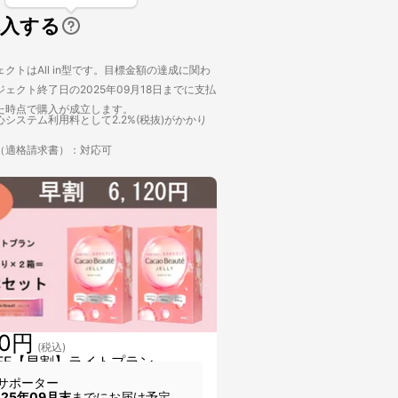
購入する
クトはAll in型です。目標金額の達成に関わ
ェクト終了日の2025年09月18日までに支払
た時点で購入が成立します。
システム利用料として2.2%(税抜)がかかり
（適格請求書）：対応可
20円
(税込)
OFF【早割】ライトプラン
サポーター
025年09月末
までにお届け予定