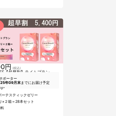
00円
(税込)
OFF【超早割】ライトプラン
サポーター
025年09月末
までにお届け予定
FF”
ボーテスティックゼリー
り×２箱＝28本セット
無料