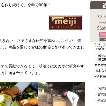
を作り続けて、今年で99年！
向き合い、さまざまな研究を重ね、おいしさ、愉
13,
造し、商品を通して皆様の生活に寄り添ってきまし
【通常
の
2
カカオ
カオで貢献できるよう、明治ではカカオの研究をす
14本入
り方に向き合っています。
※送料
・内容量
・賞味期
・特定