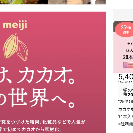
5,4
25％
の
2
”25％O
カカオ
14本入
※送料