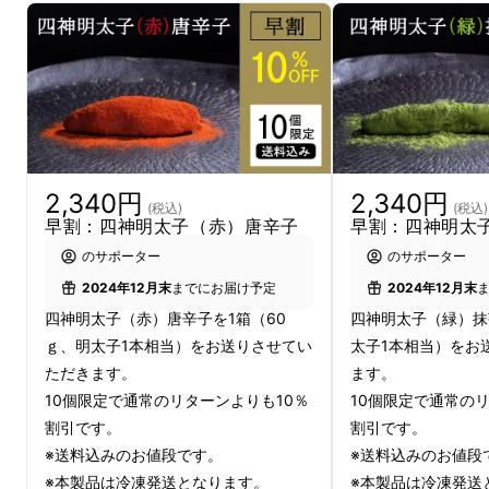
「
明太子は、どうして赤一色なのだろう
」
このふとした思い付きが、四神明太が生まれる
きっかけとなりました。
2,340円
2,340円
(税込)
(税込)
早割：四神明太子（赤）唐辛子
早割：四神明太
抹茶などで明太子に色を付けてみたところ、斬
のサポーター
のサポーター
新な見た目に。食べてみると、明太子の美味し
2024年12月末
までにお届け予定
2024年12月末
さはそのままに、
それぞれの風味が加わり、新
四神明太子（赤）唐辛子を1箱（60
四神明太子（緑）抹
たな明太子の世界観が見えてきました。
ｇ、明太子1本相当）をお送りさせてい
太子1本相当）をお
ただきます。
ます。
そこから約1年試行錯誤を重ね、四神明太子が
10個限定で通常のリターンよりも10％
10個限定で通常の
完成しました。
割引です。
割引です。
※送料込みのお値段です。
※送料込みのお値段
従来は赤一色だった明太子を、彩り豊かに 4
※本製品は冷凍発送となります。
※本製品は冷凍発送