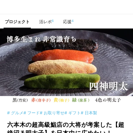
で手に入れよう
6
4
プロジェクト
活レポ
応援
# グルメ
# フード
# お取り寄せ
# ギフト
# 日本製
六本木の超高級鮨店の大将が考案した【超