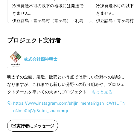
色取り揃えました。
色鮮やかな見た目ととも
冷凍発送不可の以下の地域には発送で
冷凍発送不可の以下
に、独特の風味を楽しめます。
きません。
きません。
伊豆諸島：青ヶ島村（青ヶ島）・利島
伊豆諸島：青ヶ島村
村（利島）・御蔵島村（御蔵島）・式
村（利島）・御蔵島
四神明太子 黒（竹炭）
根島
根島
プロジェクト実行者
小笠原諸島：小笠原村（父島・母島・
小笠原諸島：小笠原
硫黄島・南鳥島など）
硫黄島・南鳥島など
※賞味期限：製造日から冷凍で180日、
※賞味期限：製造日
ひと際目を引く黒には、竹炭パウダーをまぶし
株式会社四神明太
解凍後冷蔵庫で2週間です。
解凍後冷蔵庫で2週
ました。インパクトがある見た目ながら竹炭パ
※内容量：60g
※内容量：60g
ウダー自体は無味無臭なので、明太子本来の味
明太子の企画、製造、販売という点では新しい分野への挑戦に
原材料名：すけとうだらの卵巣（米
原材料名：すけとう
を損ないません。
なりますが、これまでも新しい分野への取り組みや、プロジェ
国、またはロシア）、昆布、味醂、糖
国、またはロシア）
クトチームを率いての大きなプロジェクト …
もっと見る
類（水飴、砂糖、果糖、ぶどう糖液
類（水飴、砂糖、果
糖）、醤油、清酒、食塩、唐辛子、発
糖）、醤油、清酒、
https://www.instagram.com/shijin_mentai?igsh=cWt1OTN
四神明太子 赤（唐辛子）
酵調味料、昆布エキス、酵母エキス、
調味料、昆布エキス
oNmc0bjVp&utm_source=qr
和風だし、醤油、調味料（アミノ酸
風だし、醤油、調味
等）、酸化防止剤（V・C）、甘味料
等）、酸化防止剤（
実行者にメッセージ
唐辛子の赤さをまとい、少しピリ辛に仕上げま
（ソルビット、ステビア）、ナイアシ
（ソルビット、ステ