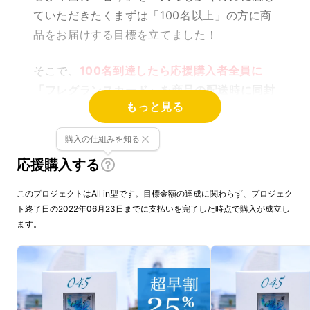
ていただきたくまずは「100名以上」の方に商
品をお届けする目標を立てました！
そこで、
100名到達したら応援購入者全員に
「フレグランスカード」を商品の配送時に同封
もっと見る
させていただきます！
ぜひ皆さま、応援をよろしくお願い致します！
購入の仕組みを知る
応援購入する
＝仕様＝
アロマオイルや香水の香りをいつでも持ち運べ
このプロジェクトはAll in型です。目標金額の達成に関わらず、プロジェク
るカード型のフレグランスアイテムです。
ト終了日の2022年06月23日までに支払いを完了した時点で購入が成立し
ビジネスシーンでもプライベートでも、フレグ
ます。
ランスカードの楽しみ方は様々です。使い方次
第で日常が少し楽しくなる、新しいフレグラン
ス・アイテムです。