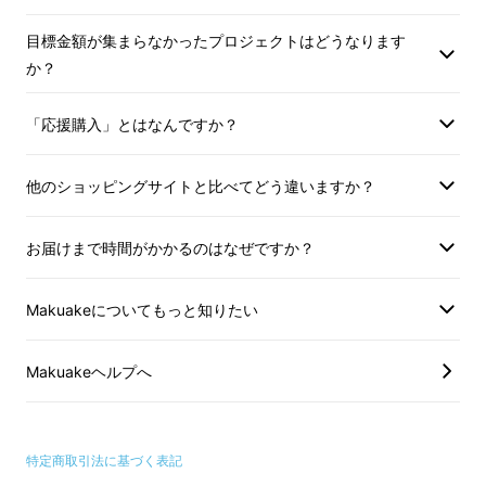
横浜といえば、港から見える青い空や海、赤レ
ンガ倉庫などのクラシカルな建造物、みなとみ
目標金額が集まらなかったプロジェクトはどうなります
らいの洗練された街並み、横浜中華街などの活
か？
気ある観光名所…。
「応援購入」とはなんですか？
思い浮かべる街並みはそれぞれです。
他のショッピングサイトと比べてどう違いますか？
お届けまで時間がかかるのはなぜですか？
Makuakeについてもっと知りたい
Makuakeヘルプへ
特定商取引法に基づく表記