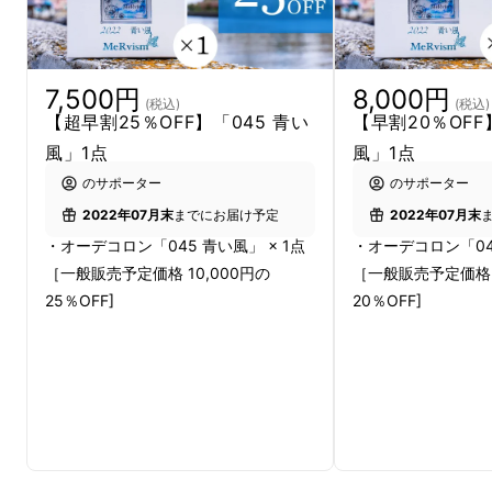
【楽しみ方】
・名刺入れに忍ばせて、香り付きの名刺で個性
のアピール
7,500円
8,000円
・満員電車などの限られた空間で作る、自分だ
(税込)
(税込)
【超早割25％OFF】「045 青い
【早割20％OFF
けの癒し空間
風」1点
風」1点
・その他のシーンでも、使い方次第で日常が少
のサポーター
のサポーター
し楽しくなる新しいアイテム
2022年07月末
までにお届け予定
2022年07月末
・オーデコロン「045 青い風」 × 1点
・オーデコロン「045
［一般販売予定価格 10,000円の
［一般販売予定価格 1
25％OFF]
20％OFF]
「横浜の香りって何？」
そう思われるかもしれ
ません。
私たち、香水ショップ「メルヴェイユ」では、
調香師が地域のアーティストとコラボレーショ