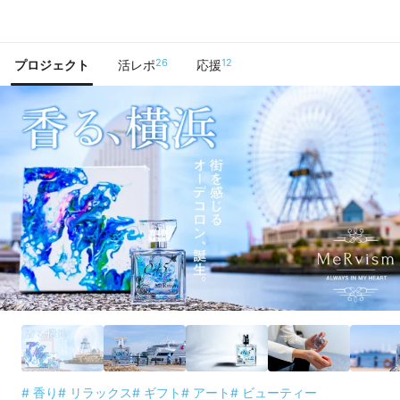
で手に入れよう
26
12
プロジェクト
活レポ
応援
# 香り
# リラックス
# ギフト
# アート
# ビューティー