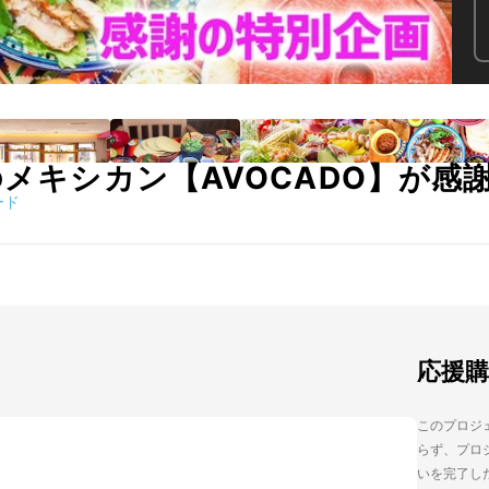
のメキシカン【AVOCADO】が感
ード
応援
このプロジェ
らず、プロジ
いを完了し