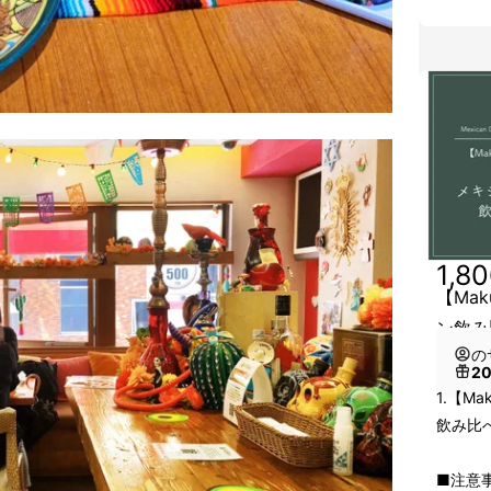
1,8
【Ma
ン飲み
の
2
1.【M
飲み比
■注意