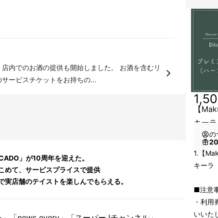
、店内でのお酒の提供も開始しました。 お酒を含むリ
サービスチケットをお持ちの...
1,5
【Ma
キーラ
の
2
1.【M
CADO」が10周年を迎えた。
キーラ
こめて、サービスプライスで提供
で実店舗のテイストを楽しんでもらえる。
■注意
・利用
いいた
「news every」「スーパーJチャンネル」