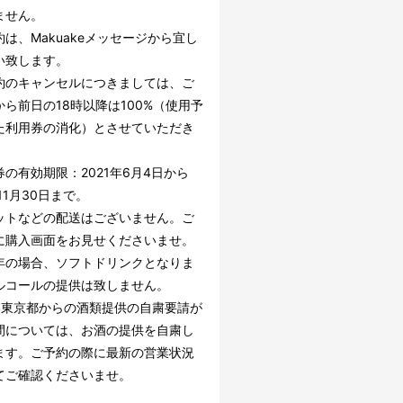
ません。
は、Makuakeメッセージから宜し
い致します。
約のキャンセルにつきましては、ご
から前日の18時以降は100%（使用予
た利用券の消化）とさせていただき
の有効期限：2021年6月4日から
年11月30日まで。
ットなどの配送はございません。ご
に購入画面をお見せくださいませ。
年の場合、ソフトドリンクとなりま
ルコールの提供は致しません。
、東京都からの酒類提供の自粛要請が
間については、お酒の提供を自粛し
ます。ご予約の際に最新の営業状況
てご確認くださいませ。