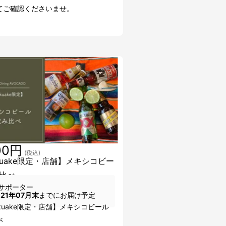
てご確認くださいませ。
00円
(税込)
kuake限定・店舗】メキシコビー
比べ
サポーター
021年07月末
までにお届け予定
akuake限定・店舗】メキシコビール
べ