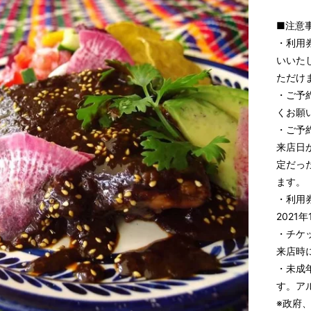
■注意
・利用
いいた
ただけ
・ご予約
くお願
・ご予
来店日
定だっ
ます。
・利用券
2021
・チケ
来店時
・未成
す。ア
※政府