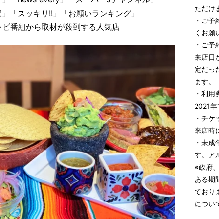
ただけ
」「スッキリ!!」「お願いランキング」
・ご予約
レビ番組から取材が殺到する人気店
くお願
・ご予
来店日
定だっ
ます。
・利用券
2021
・チケ
来店時
・未成
す。ア
※政府
ある期
ており
につい