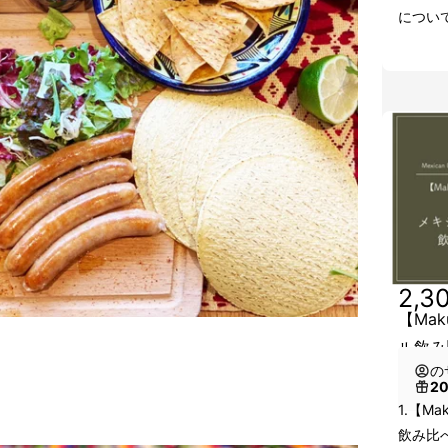
につい
2,3
【Ma
ル飲み
の
2
1.【M
飲み比