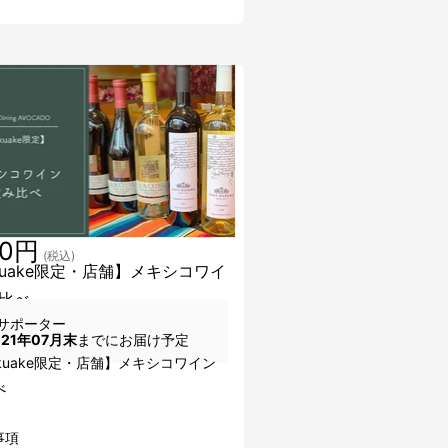
00円
(税込)
kuake限定・店舗】メキシコワイ
比べ
サポーター
021年07月末
までにお届け予定
akuake限定・店舗】メキシコワイン
べ
事項