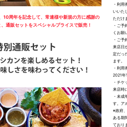
・利用
いいた
が、
10周年を記念して、常連様や新規の方に感謝の
ただけ
と、通販セットをスペシャルプライスで販売！
・ご予約
くお願
・ご予
来店日
定だっ
ます。
・利用券
2021
・チケ
来店時
・未成
す。ア
※政府
ある期
ており