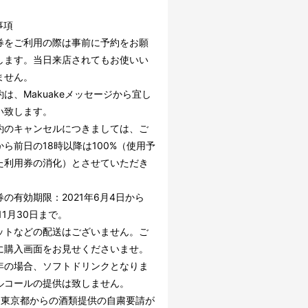
事項
券をご利用の際は事前に予約をお願
します。当日来店されてもお使いい
ません。
は、Makuakeメッセージから宜し
い致します。
約のキャンセルにつきましては、ご
から前日の18時以降は100%（使用予
た利用券の消化）とさせていただき
の有効期限：2021年6月4日から
年11月30日まで。
ットなどの配送はございません。ご
に購入画面をお見せくださいませ。
年の場合、ソフトドリンクとなりま
ルコールの提供は致しません。
、東京都からの酒類提供の自粛要請が