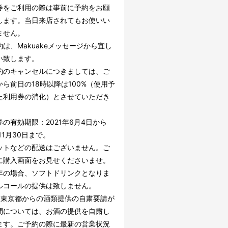
券をご利用の際は事前に予約をお願
します。当日来店されてもお使いい
ません。
は、Makuakeメッセージから宜し
い致します。
約のキャンセルにつきましては、ご
から前日の18時以降は100%（使用予
た利用券の消化）とさせていただき
の有効期限：2021年6月4日から
年11月30日まで。
ットなどの配送はございません。ご
に購入画面をお見せくださいませ。
年の場合、ソフトドリンクとなりま
ルコールの提供は致しません。
、東京都からの酒類提供の自粛要請が
間については、お酒の提供を自粛し
ます。ご予約の際に最新の営業状況