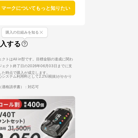
マークについてもっと知りたい
購入の仕組みを知る
購入する
クトはAll in型です。目標金額の達成に関わ
ェクト終了日の2026年06月03日までに支
した時点で購入が成立します。
システム利用料として2.2%(税抜)がかかり
（適格請求書）：対応可