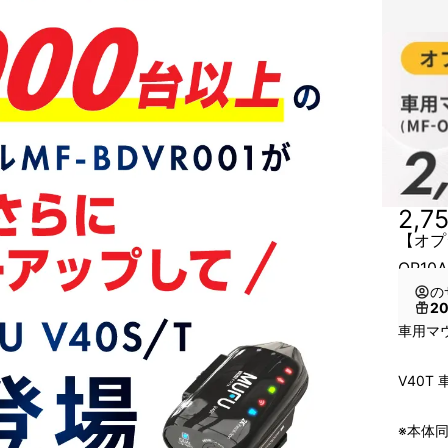
2,7
【オプ
OP10
の
2
車用マウ
V40T
※本体