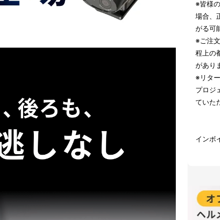
※皆様
場合、
がる可
※ご注
程上の
があり
※リタ
プロジ
ていた
インボ