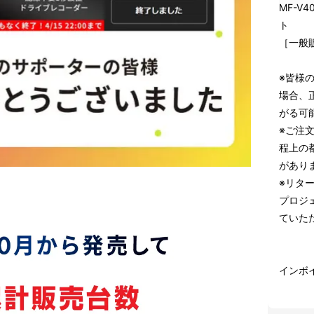
MF-V
ト
［一般販
※皆様
場合、
がる可
※ご注
程上の
があり
※リタ
プロジ
ていた
インボ