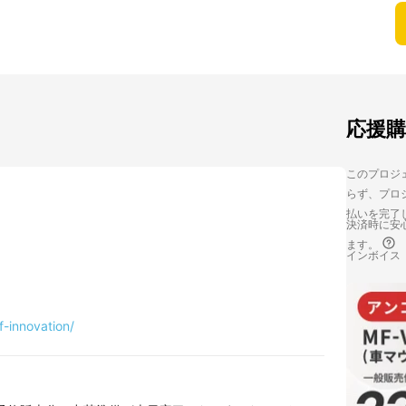
応援
このプロジェ
らず、プロジ
払いを完了
決済時に安心
ます。
インボイス
f-innovation/