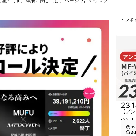
代理店です。詳細に関しては、ページ下部のリスク
インボ
23,
【アン
ウント
の
2