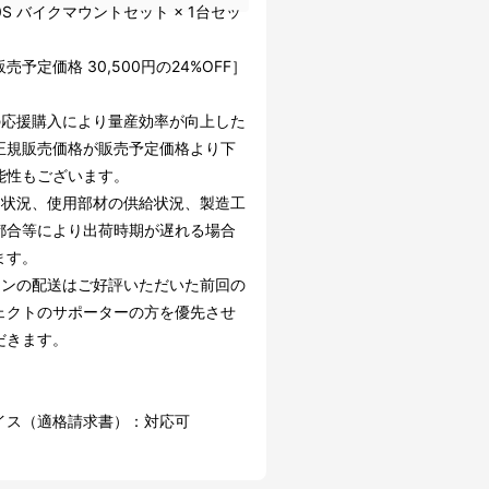
40S バイクマウントセット × 1台セッ
売予定価格 30,500円の24%OFF］
の応援購入により量産効率が向上した
正規販売価格が販売予定価格より下
能性もございます。
文状況、使用部材の供給状況、製造工
都合等により出荷時期が遅れる場合
ます。
ーンの配送はご好評いただいた前回の
ェクトのサポーターの方を優先させ
だきます。
イス（適格請求書）：対応可