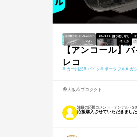
【アンコール】バ
レコ
#
カー用品
#
バイク
#
ポータブル
#
ガ
大阪
プロダクト
注目の応援コメント
・
テンアル
・
20
応援購入させていただきました