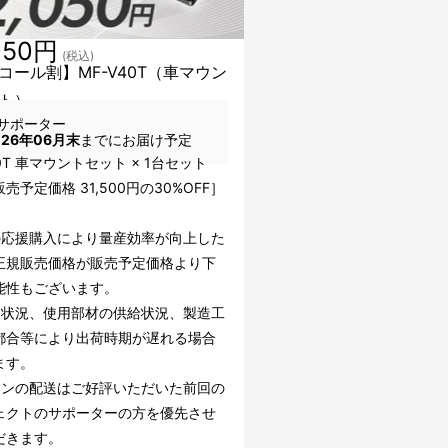
050円
(税込)
コール割】MF-V40T（車マウン
ト）
サポーター
026年06月末
までにお届け予定
40T 車マウントセット × 1台セット
売予定価格 31,500円の30%OFF］
の応援購入により量産効率が向上した
正規販売価格が販売予定価格より下
能性もございます。
文状況、使用部材の供給状況、製造工
都合等により出荷時期が遅れる場合
ます。
ーンの配送はご好評いただいた前回の
ェクトのサポーターの方を優先させ
だきます。