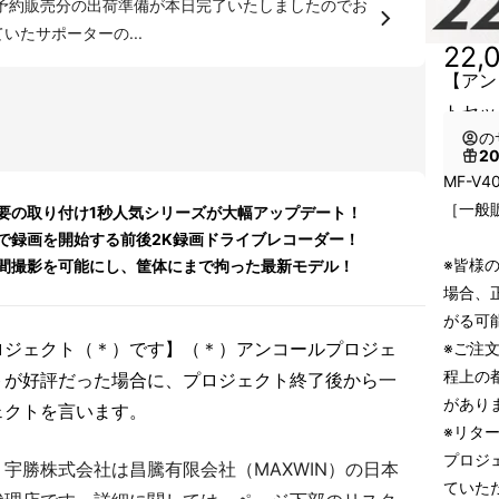
いたサポーターの...
22,
【アン
トセッ
の
2
MF-V
［一般販
要の取り付け1秒人気シリーズが大幅アップデート！
で録画を開始する前後2K録画ドライブレコーダー！
※皆様
間撮影を可能にし、筐体にまで拘った最新モデル！
場合、
がる可
ロジェクト（＊）です】（＊）アンコールプロジェ
※ご注
程上の
トが好評だった場合に、プロジェクト終了後から一
があり
ェクトを言います。
※リタ
プロジ
宇勝株式会社は昌騰有限会社（MAXWIN）の日本
ていた