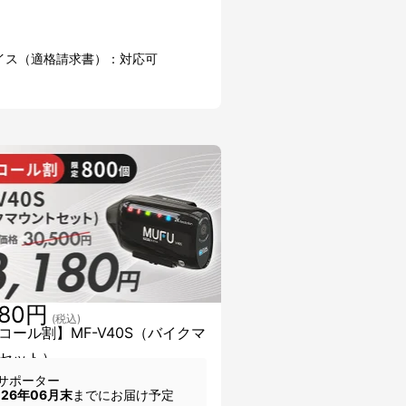
イス（適格請求書）：対応可
180円
(税込)
コール割】MF-V40S（バイクマ
セット）
サポーター
026年06月末
までにお届け予定