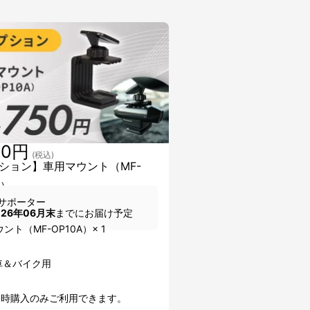
50円
(税込)
ション】車用マウント（MF-
A）
サポーター
026年06月末
までにお届け予定
ント（MF-OP10A）× 1
 車＆バイク用
同時購入のみご利用できます。