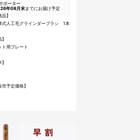
サポーター
026年08月末
までにお届け予定
商品】
導式人工毛グラインダーブラシ 1本
品】
ット用プレート
率】
販売予定価格】