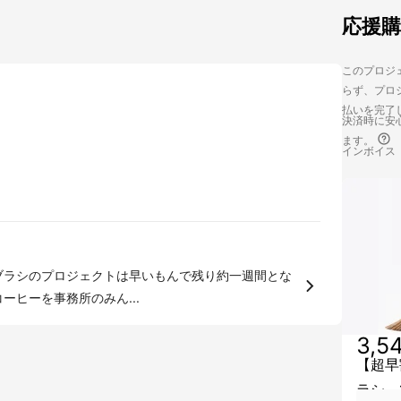
応援
このプロジェ
らず、プロジ
払いを完了
決済時に安心
ます。
インボイス
ブラシのプロジェクトは早いもんで残り約一週間とな
いコーヒーを事務所のみん...
3,5
【超早
ラシ 