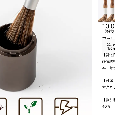
10,
【数割
ブラシ
の
2
【発送
静電誘
本 セ
【付属
マグネ
【割引
40％