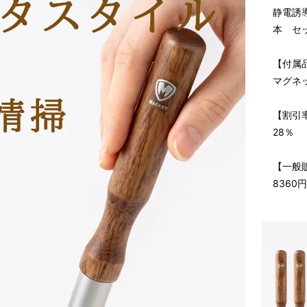
静電誘
本 セ
【付属
マグネ
【割引
28％
【一般
8360円