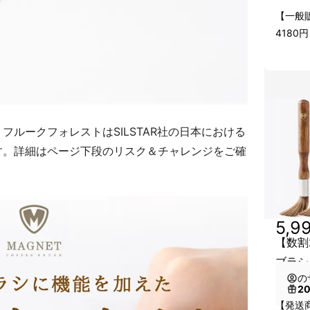
【一般
4180円
ルークフォレストはSILSTAR社の日本における
す。詳細はページ下段のリスク＆チャレンジをご確
5,9
【数割
ブラシ
の
2
【発送