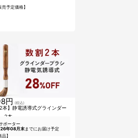
販売予定価格】
98円
(税込)
2本】静電誘導式グラインダー
 2本
サポーター
026年08月末
までにお届け予定
商品】