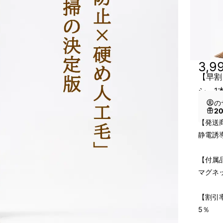
3,9
【早割
シ 1
の
2
【発送
静電誘
【付属
マグネ
【割引
5％