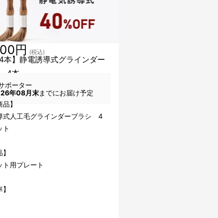
000円
(税込)
4本】静電誘導式グラインダー
 4本
サポーター
026年08月末
までにお届け予定
商品】
導式人工毛グラインダーブラシ 4
ット
品】
ット用プレート
率】