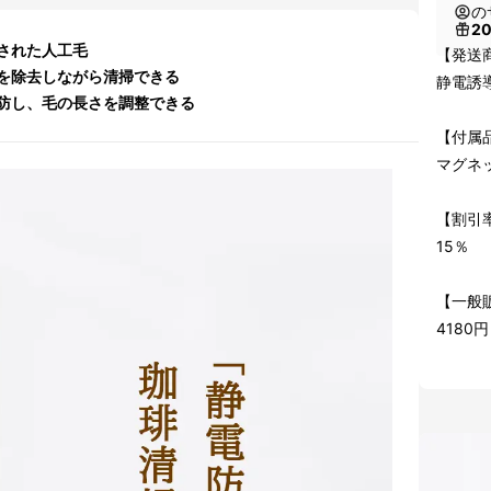
の
2
された人工毛
【発送
を除去しながら清掃できる
静電誘
防し、毛の長さを調整できる
【付属
マグネ
【割引
15％
【一般
4180円