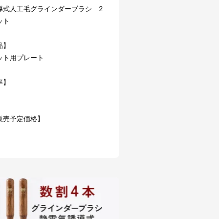
導式人工毛グラインダーブラシ 2
ット
品】
ット用プレート
率】
販売予定価格】