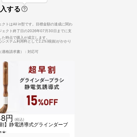
購入する
クトはAll in型です。目標金額の達成に関わ
ェクト終了日の2026年07月30日までに支
した時点で購入が成立します。
システム利用料として2.2%(税抜)がかかり
（適格請求書）：対応可
48円
(税込)
割】静電誘導式グラインダーブ
1本