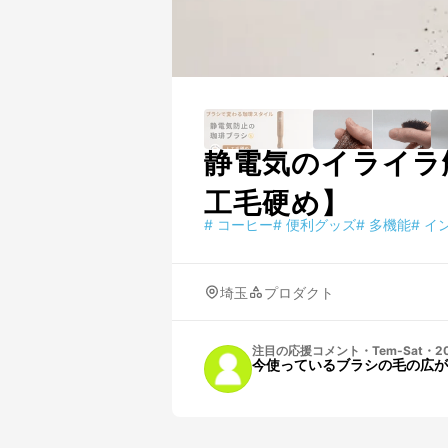
静電気のイライラ
工毛硬め】
#
コーヒー
#
便利グッズ
#
多機能
#
イ
埼玉
プロダクト
注目の応援コメント
・
Tem-Sat
・
2
今使っているブラシの毛の広が