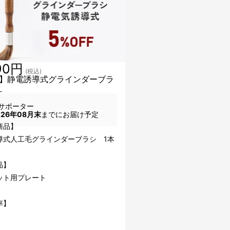
90円
(税込)
】静電誘導式グラインダーブラ
本
サポーター
026年08月末
までにお届け予定
商品】
導式人工毛グラインダーブラシ 1本
品】
ット用プレート
率】