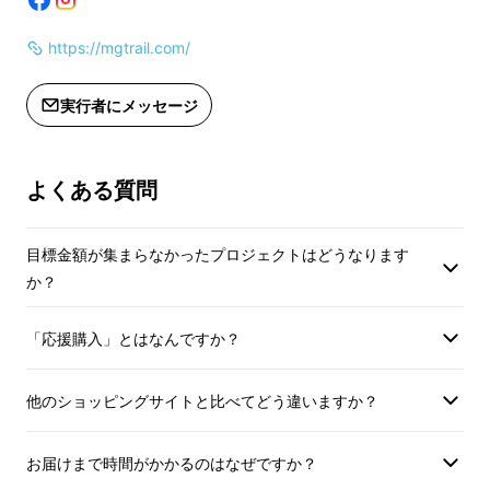
たいと思うことがよくあります。そんなとき、
リュックを降ろしてペットボトルや水筒を取り
https://mgtrail.com/
出す余裕は無いですよね。
実行者にメッセージ
しかし、このポケットペットボトルホルダーを
装備していれば気軽に水分補給を行えます。
よくある質問
どっこいしょとリュックを降ろすひと手間から
解放されますよ。
目標金額が集まらなかったプロジェクトはどうなります
か？
「応援購入」とはなんですか？
他のショッピングサイトと比べてどう違いますか？
お届けまで時間がかかるのはなぜですか？