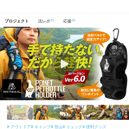
で手に入れよう
35
46
プロジェクト
活レポ
応援
# アウトドア
# キャンプ
# 登山
# リュック
# 便利グッズ