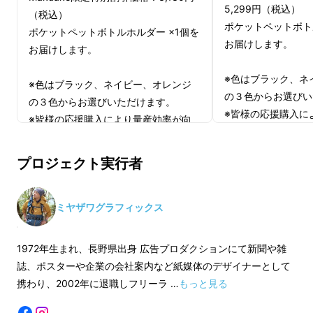
5,299円（税込）
（税込）
ポケットペットボト
ポケットペットボトルホルダー ×1個を
お届けします。
お届けします。
※色はブラック、ネ
※色はブラック、ネイビー、オレンジ
の３色からお選びい
の３色からお選びいただけます。
※皆様の応援購入に
※皆様の応援購入により量産効率が向
上した場合、正規販
上した場合、正規販売価格が販売予定
価格より下がる可能
価格より下がる可能性もあります。
プロジェクト実行者
※デザイン・仕様は
※デザイン・仕様は変更になる可能性
もあります。あらか
もあります。あらかじめご了承くださ
い。
登山での行動で欠かせないのが水分補給です。
い。
ミヤザワグラフィックス
※ご注文状況、使用
身体が欲した時に適切な水分補給を行わないと
※ご注文状況、使用部材の供給状況、
製造工程上の都合等
製造工程上の都合等により出荷時期が
バテてしまい、その後の行動に支障が出ます。
1972年生まれ、長野県出身 広告プロダクションにて新聞や雑
遅れる場合がありま
遅れる場合があります。
誌、ポスターや企業の会社案内など紙媒体のデザイナーとして
ひとつの急登を登った時。長い階段を登り終え
携わり、2002年に退職しフリーラ …
もっと見る
た時。ひと山超えた瞬間にのどの渇きをいやし