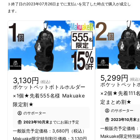
ト終了日の2023年07月26日までに支払いを完了した時点で購入が成立し
ます。
5,299円
3,130円
(税込)
(税込)
ポケットペット
前回のプロジェクト発表から２年。多くのご利
ポケットペットボトルホルダー
×2個★先着111名
用者様からたくさんの高評価をいただきまし
×1個★先着555名様 Makuake
定まとめ割★
た。そして今回、いただいたレビューを参考に
限定割★
のサポーター
さらに改良を加えてリニューアルしました。よ
のサポーター
2023年10月末
り多くの登山愛好家の方に使っていただければ
2023年10月末
までにお届け予定
一般販売予定価格：7
嬉しく思います！
一般販売予定価格：3,680円（税込）
Makuake限定特
Makuake限定特別割引価格：3,130円