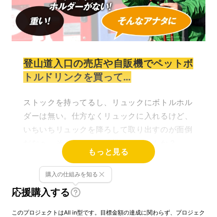
登山道入口の売店や自販機でペットボ
トルドリンクを買って…
ストックを持ってるし、リュックにボトルホル
ダーは無い。仕方なくリュックに入れるけど、
いちいちリュックを降ろして取り出すのが面倒
だなぁ。そんなことが結構ありませんか？
もっと見る
登山道の脇でゴソゴソリュックの底をかき回し
購入の仕組みを知る
ているのはとても残念な気持ちになりますね。
応援購入する
そんなアナタに使ってほしい解決策です（＾＾
このプロジェクトはAll in型です。目標金額の達成に関わらず、プロジェク