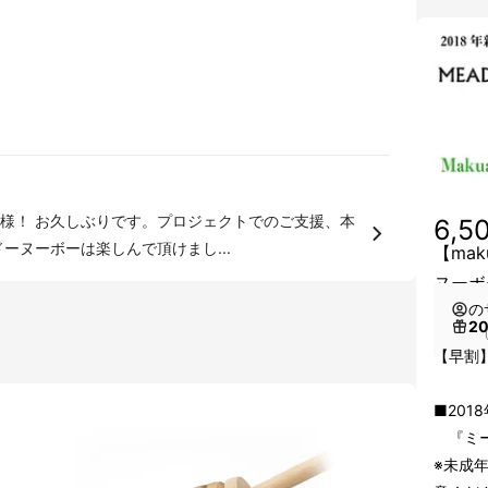
様！ お久しぶりです。プロジェクトでのご支援、本
6,5
ーヌーボーは楽しんで頂けまし...
【ma
ヌーボ
の
2
（
【早割】
■20
『ミード
※未成