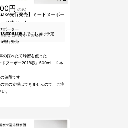
000円
(税込)
kuake先行発売】ミードヌーボー
8春 ２本セット
サポーター
018年06月末
までにお届け予定
更新日:2018年07月07日）
ake先行発売
18年の採れたて蜂蜜を使った
ヌーボー2018春』500ml ２本
込の値段です
年の方の支援はできませんので、ご注
さい。