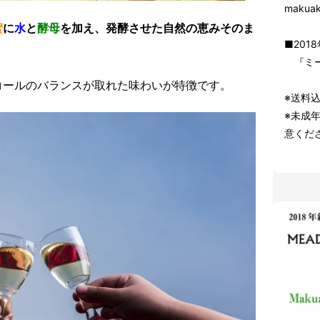
maku
蜜
に
水
と
酵母
を加え、発酵させた自然の恵みそのま
■20
『ミード
コールのバランスが取れた味わいが特徴です。
※送料
※未成
意くだ