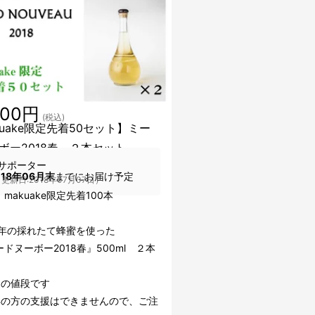
000円
(税込)
kuake限定先着50セット】ミー
ボー2018春 ２本セット
サポーター
018年06月末
までにお届け予定
更新日:2018年07月07日）
makuake限定先着100本
18年の採れたて蜂蜜を使った
ヌーボー2018春』500ml ２本
込の値段です
年の方の支援はできませんので、ご注