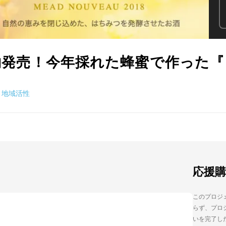
行予約発売！今年採れた蜂蜜で作った
地域活性
応援
このプロジェ
らず、プロジ
いを完了し