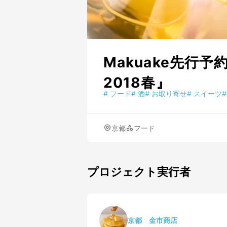
Makuake先
2018春』
#
フード
#
酒
#
お取り寄せ
#
スイーツ
#
京都
フード
プロジェクト実行者
京都 金市商店