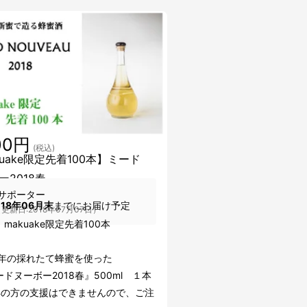
00円
(税込)
kuake限定先着100本】ミード
ー2018春
サポーター
018年06月末
までにお届け予定
更新日:2018年07月07日）
makuake限定先着100本
18年の採れたて蜂蜜を使った
ヌーボー2018春』500ml １本
年の方の支援はできませんので、ご注