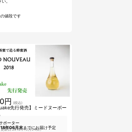
さい。
込の値段です
00円
(税込)
kuake先行発売】ミードヌーボー
春
サポーター
018年06月末
までにお届け予定
更新日:2018年10月04日）