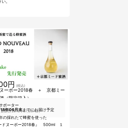
さい。
000円
(税込)
ヌーボー2018春 ＋ 京都ミー
酒（限定箱入）
サポーター
018年06月末
までにお届け予定
更新日:2018年07月07日）
18年の採れたて蜂蜜を使った
ヌーボー2018春』 500ml １