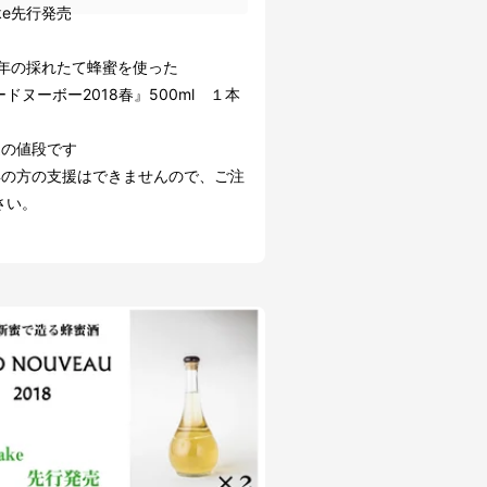
ake先行発売
18年の採れたて蜂蜜を使った
ヌーボー2018春』500ml １本
込の値段です
年の方の支援はできませんので、ご注
さい。