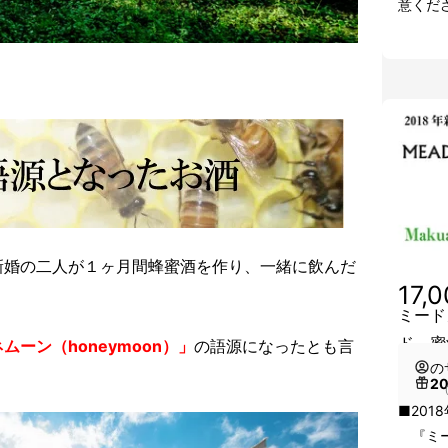
意くだ
新婚の二人が１ヶ月間蜂蜜酒を作り、一緒に飲んだ
17,
ミード
ド 蜜
ーン（honeymoon）」
の語源になったとも言
の
2
（
■20
『ミード