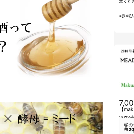
意くだ
※送料
7,0
【ma
2018
の
2
（