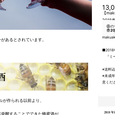
13,
【ma
201
の
2
（
maku
ーがあるとされています。
■20
『ミード
※送料
※未成
意くだ
ルが作られる以前より、
然発酵することでできた蜂蜜酒が、