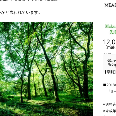
いかと言われています。
12,
【ma
ドヌー
の
2
（
【早割】
■20
『ミード
※送料
※未成