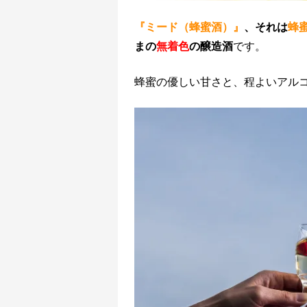
『ミード（蜂蜜酒）』
、それは
蜂
まの
無着色
の醸造酒
です。
蜂蜜の優しい甘さと、程よいアル