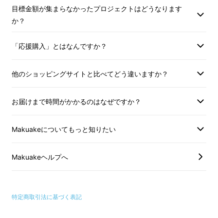
目標金額が集まらなかったプロジェクトはどうなります
か？
子供が大きくなってくると、いつまでも親が仕
「応援購入」とはなんですか？
上げ磨き・・・という訳にもいきません。
いつかは自分で磨いてもらわないといけないけ
他のショッピングサイトと比べてどう違いますか？
れど、
本当にちゃんと磨けているのかな？
と気
になりますよね。
お届けまで時間がかかるのはなぜですか？
そこで活躍するのが、
ミエルカチェックハミガ
Makuakeについてもっと知りたい
キ
です！
Makuakeヘルプへ
特定商取引法に基づく表記