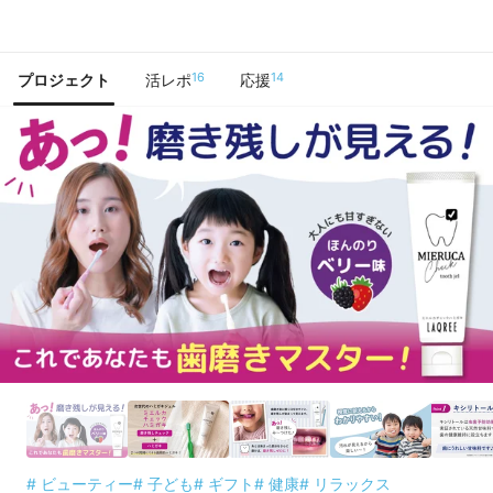
で手に入れよう
16
14
プロジェクト
活レポ
応援
# ビューティー
# 子ども
# ギフト
# 健康
# リラックス