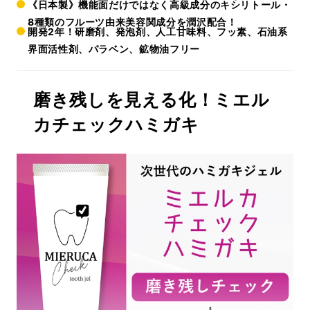
《日本製》機能面だけではなく高級成分のキシリトール・
8種類のフルーツ由来美容関成分を潤沢配合！
開発2年！研磨剤、発泡剤、人工甘味料、フッ素、石油系
界面活性剤、パラベン、鉱物油フリー
磨き残しを見える化！ミエル
カチェックハミガキ