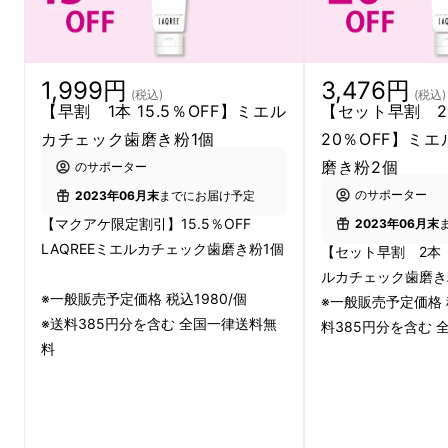
しかし、歯磨きした後に染色液を塗るので親も
面倒で毎回はできない・・・なんとか気軽に興
1,999円
3,476円
(税込)
(税込)
味を持って磨いてもらえる方法はないかな？！
【早割 1本 15.5％OFF】ミエル
【セット早割 
カチェック歯磨き粉1個
20％OFF】ミ
そんな開発者の思いから、
ミエルカチェックハ
磨き粉2個
のサポーター
ミガキ
は生まれました。
のサポーター
2023年06月末
までにお届け予定
【マクアケ限定割引】15.5％OFF
2023年06月末
通常の安価な染色液では、口をゆすいだだけで
LAQREEミエルカチェック歯磨き粉1個
【セット早割 2本 
色が落ちてしまうこともあります。
ルカチェック歯磨
成分は贅沢に、でもしっかり染まるように何度
※一般販売予定価格 税込1980/個
※一般販売予定価格 税
も試行錯誤を繰り返し、開発には2年以上の時
※送料385円分を含む 全国一律送料無
料385円分を含む 
間がかかりました。
料
こうして大人も子供も気軽に磨き残しができ
る！画期的歯磨きペーストが誕生しました。