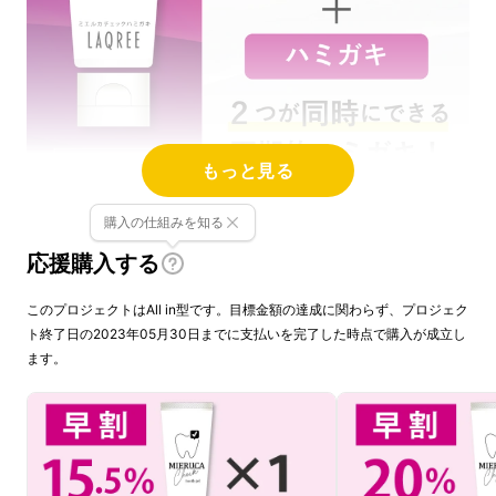
もっと見る
購入の仕組みを知る
応援購入する
このプロジェクトはAll in型です。目標金額の達成に関わらず、プロジェク
ト終了日の2023年05月30日までに支払いを完了した時点で購入が成立し
ます。
仕上げ磨きをとにかく嫌がる我が子
。それでも
頑張って仕上げ磨きをしてきたけれど、逃げ足
も速いしもう
限界！
・・・色々試行錯誤する中
で、歯医者さんの染色液で歯を染めると、しっ
かり磨いてくれることを発見！