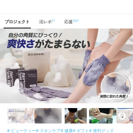
で手に入れよう
17
307
プロジェクト
活レポ
応援
# ビューティー
# スキンケア
# 健康
# ギフト
# 便利グッズ