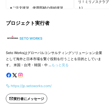
リ！ミリノスクラブ
※ご注文状況、使用部材の供給状況、
ト)
製造工程上の都合等により出荷時期が
【一般販売予定価格3
遅れる場合があります。
22％OFF】
プロジェクト実行者
※皆様の応援購入により量産効率が向
上した場合、正規販売価格が販売予定
【セット内容】
価格より下がる可能性もございます。
ミリノスクラブグロ
SETO WORKS
※ご注文状況、使用
Seto Worksはグローバルコンサルティングソリューション企業
製造工程上の都合等
として海外と日本市場を繋ぐ役割を行うことを目的としていま
遅れる場合がありま
す。 米国・台湾・韓国・中 …
もっと見る
※皆様の応援購入に
上した場合、正規販
価格より下がる可能
https://jp.setoworks.com/
ミリノスクラブグローブで週に一回！
実行者にメッセージ
体を軽くこするだけでご覧のように、体につい
た
油や角質をきれいに落とします！