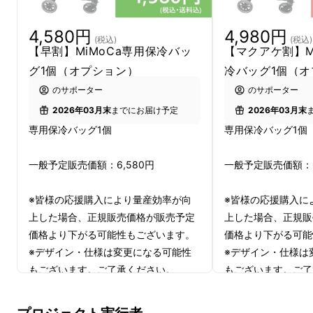
・重たい袋を両手に抱えて歩くと、指が痛く
4,580円
4,980円
なったり…。
(税込)
(税込)
【早割】MiMoCa専用保冷バッ
【マクアケ割】M
グ1個（オプション）
冷バッグ1個（
・まとめ買いで、何往復も大変な思いをした
のサポーター
のサポーター
り…。
2026年03月末
までにお届け予定
2026年03月末
専用保冷バッグ1個
専用保冷バッグ1個
・共用のカートの衛生面が気になったり…。
一般予定販売価額：6,580円
一般予定販売価額：6
・帰り道に荷物が崩れて破損してしまった
り…。
※皆様の応援購入により量産効率が向
※皆様の応援購入に
上した場合、正規販売価格が販売予定
上した場合、正規販
価格より下がる可能性もございます。
価格より下がる可能
※デザイン・仕様は変更になる可能性
※デザイン・仕様は
もございます。ご了承ください。
もございます。ご了
※ご注文状況、使用部材の供給状況、
※ご注文状況、使用
製造工程上の都合等により出荷時期が
製造工程上の都合等