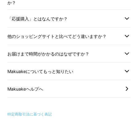
か？
「欲しいカートが、なかった。」
「応援購入」とはなんですか？
市販のカートをいくつも試しました。
他のショッピングサイトと比べてどう違いますか？
だけど、
「欲しいカートが、なかった。」
お届けまで時間がかかるのはなぜですか？
・荷物が傾いて崩れてしまう
Makuakeについてもっと知りたい
・スーパーのカゴが合わない
Makuakeヘルプへ
・カートの高さが合わない。押しにくい！
・車輪が小さい！
特定商取引法に基づく表記
・安全面はどうなんだ？
など、
「もう少しこうだったら…」
と思う点が