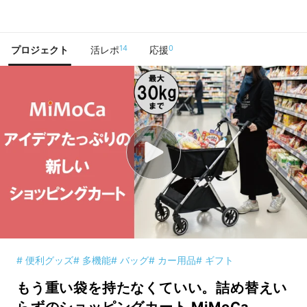
で手に入れよう
14
0
プロジェクト
活レポ
応援
# 便利グッズ
# 多機能
# バッグ
# カー用品
# ギフト
もう重い袋を持たなくていい。詰め替えい