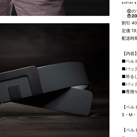
NEW M
の
2
割引 4
定価 19
配送時期
【内容
■ベルト
■バック
■吊るし
■バック
■専用ケ
【ベルト
S・M・
【ベルト