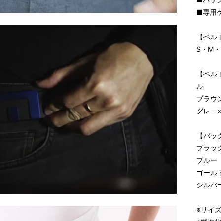
■専用ケ
【ベルト
S・M・
【ベルト
ル
ブラウ
グレー
【バック
ブラッ
ブルー
ゴール
シルバ
※サイ