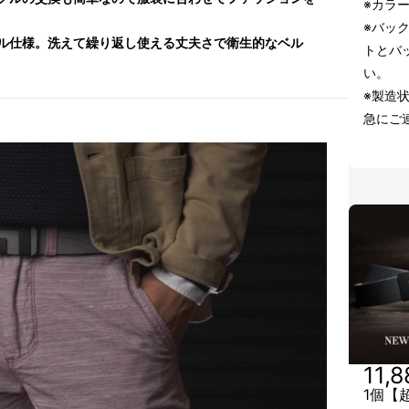
※カラ
※バッ
ル仕様。洗えて繰り返し使える丈夫さで衛生的なベル
トとバ
い。
※製造
急にご
11,
1個【