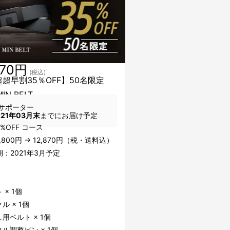
870円
(税込)
超超早割35％OFF】50名限定
IN BELT
サポーター
021年03月末
までにお届け予定
5%OFF コース
9,800円 → 12,870円（税・送料込）
：2021年3月予定
】
 × 1個
ル × 1個
用ベルト × 1個
ル調整ピン × 1個