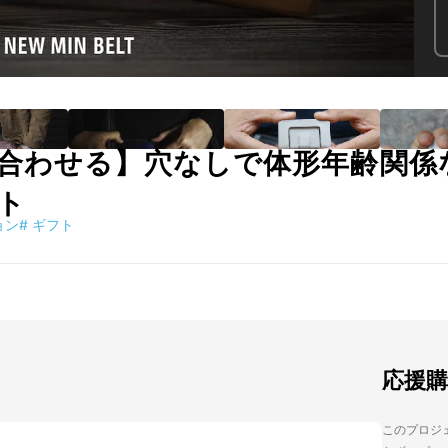
合わせる】穴なしで体形年齢関係
ト
ョン
#
ギフト
応援
このプロジェ