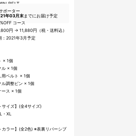
IN BELT
サポーター
021年03月末
までにお届け予定
0%OFF コース
,800円 → 11,880円（税・送料込）
：2021年3月予定
】
 × 1個
ル × 1個
用ベルト × 1個
ル調整ピン × 1個
ース × 1個
サイズ】(全4サイズ)
L・XL
カラー】(全2色) ※表裏リバーシブ