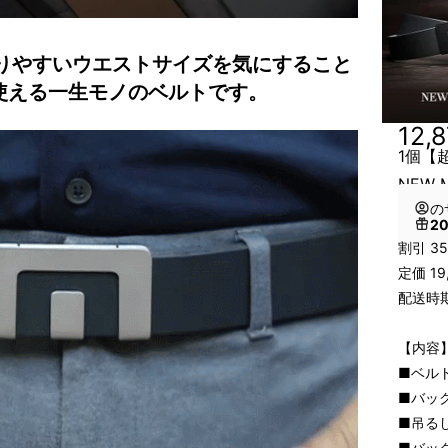
は変わりやすいウエストサイズを気にすること
使える一生モノのベルトです。
12,
1個【
NEW M
の
2
割引 3
定価 1
配送時期
【内容
■ベルト
■バック
■吊るし
■バック