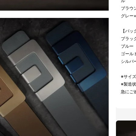
ル
ブラウ
グレー
【バック
ブラッ
ブルー
ゴール
シルバ
※サイ
※製造
急にご