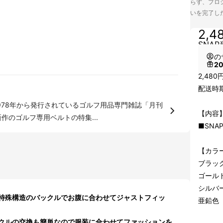
らず、プロジ
いを完了し
2,4
SNAP
の
2
2,48
配送時期
978年から発行されているゴルフ用品専門雑誌「月刊
【内容
作のゴルフ専用ベルトの特集...
■SNAP
【カラー
ブラッ
ゴール
シルバ
特殊構造のバックルでお腹に合わせてジャストフィッ
亜鉛色
クルの交換も簡単なので服装に合わせてファッションを