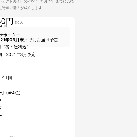
ェクト終了日の2021年01月27日までに支払
た時点で購入が成立します。
80円
(税込)
単品
サポーター
021年03月末
までにお届け予定
0円（税・送料込）
：2021年3月予定
】
 × 1個
】(全4色)
ク
ド
ー