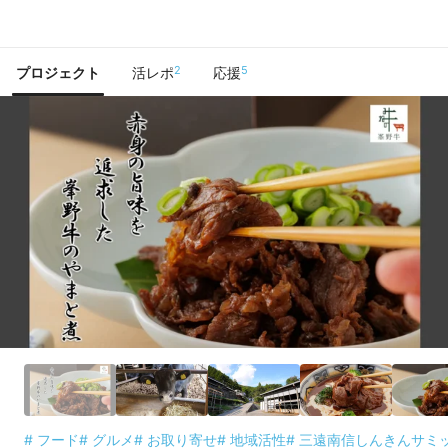
で手に入れよう
2
5
プロジェクト
活レポ
応援
# フード
# グルメ
# お取り寄せ
# 地域活性
# 三遠南信しんきんサミ