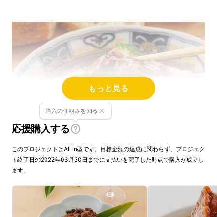
もっと見る
購入の仕組みを知る
応援購入する
このプロジェクトはAll in型です。目標金額の達成に関わらず、プロジェク
ト終了日の2022年03月30日までに支払いを完了した時点で購入が成立し
ます。
静岡県浜松市の山林にある自然豊かな峯野牧場
でのびのび育った『赤身のうまみが自慢の峯野
牛』を、静岡県静岡市にある『肉割烹 巳峯』