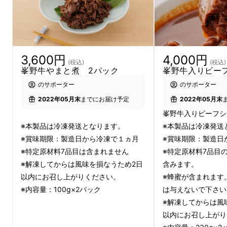
の大将が峯野牛のうまみを活かした料理【峯野
牛のやまと煮】【峯野牛入りビーフシチュー】
をお届け！
3,600円
4,000円
(税込)
(税込)
峯野牛やまと煮 2パック
峯野牛入りビー
のサポーター
のサポーター
2022年05月末
までにお届け予定
2022年05月末
峯野牛入りビーフシ
※本製品は冷凍発送となります。
※本製品は冷凍発送
※賞味期限：製造日から冷凍で１ヵ月
※賞味期限：製造日
※特定原材料7品目は含まれません
※特定原材料7品目
※解凍してからは風味を損なうため2日
含みます。
以内にお召し上がりください。
※蜂蜜が含まれます
※内容量：100g×2パック
は与えないで下さい
※解凍してからは風
以内にお召し上がり