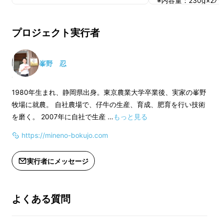
※内容量：230g×2
プロジェクト実行者
峯野 忍
1980年生まれ、静岡県出身。東京農業大学卒業後、実家の峯野
牧場に就農。 自社農場で、仔牛の生産、育成、肥育を行い技術
を磨く。 2007年に自社で生産 …
もっと見る
峯野牧場の新たな挑戦
https://mineno-bokujo.com
実行者にメッセージ
峯野牧場は静岡県浜松市にある1つの牧場で
す。そんな峯野牧場は赤身のうまみにこだわ
り、一定の基準を超えた牛肉を｢峯野牛｣として
よくある質問
販売しております。ただ、育つまでに2年以上
かかることから、販売数量に限りがあり、ホテ