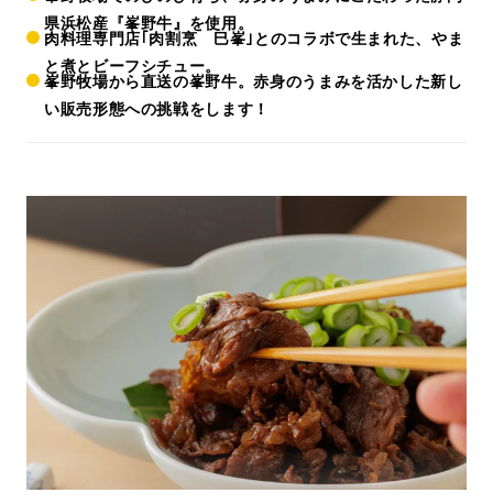
県浜松産『峯野牛』を使用。
肉料理専門店｢肉割烹 巳峯｣とのコラボで生まれた、やま
と煮とビーフシチュー。
峯野牧場から直送の峯野牛。赤身のうまみを活かした新し
い販売形態への挑戦をします！