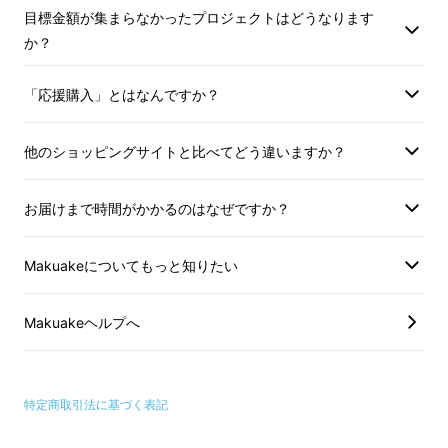
目標金額が集まらなかったプロジェクトはどうなります
ル、フランス料理店、日本料理店などの飲食店
か？
への販売が8割以上で一般販売はほとんどして
いません。
「応援購入」とはなんですか？
飲食店への卸売りを中心に販売していた｢峯野
他のショッピングサイトと比べてどう違いますか？
牛｣ですが、新型ウイルスの影響を受けてしま
いました。
お届けまで時間がかかるのはなぜですか？
『このままではダメだ。』
Makuakeについてもっと知りたい
もっと手軽に。もっと多くの皆様に。精肉での
販売だけでなく、何か峯野牛を活かした商品を
Makuakeヘルプへ
皆様へお届け出来ないかと模索していたとこ
ろ、峯野牛を中心に使用している肉料理専門店
特定商取引法に基づく表記
の｢肉割烹 巳峯｣さんとのコラボ商品【峯野牛
やまと煮】【峯野牛入りビーフシチュー】を製