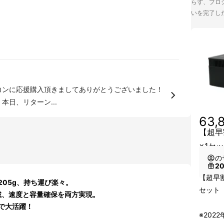
らず、プロジ
いを完了し
本日、リターン...
63,
【超早
×1セ
の
2
【超早割
05g、持ち運び楽々。
セット
搭載、速度と容量確保を両方実現。
で大活躍！
※202