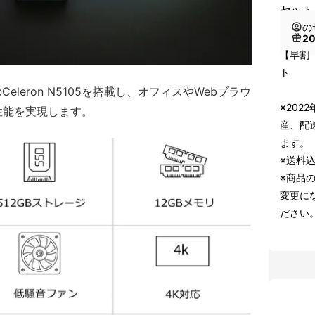
セット
の
2
【早割 
ト
世代のCeleron N5105を搭載し、オフィスやWebブラウ
※202
性能を実現します。
産、配
ます。
※送料
※商品
変更に
ださい