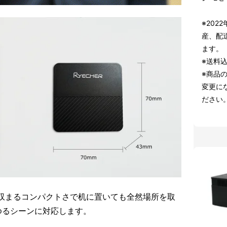
※202
産、配
ます。
※送料
※商品
変更に
ださい
手に収まるコンパクトさで机に置いても全然場所を取
ゆるシーンに対応します。