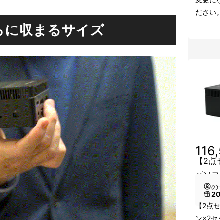
ださい
らに収まるサイズ
116
【2点
パソコ
の
2
【2点セ
ン×2セ