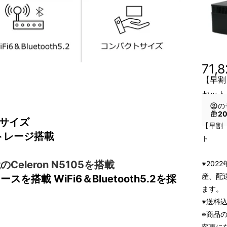
71,
【早割
セット
の
2
サイズ
【早割 
ストレージ搭載
ト
のCeleron N5105を搭載
※202
産、配
搭載 WiFi6＆Bluetooth5.2を採
ます。
※送料
※商品
変更に