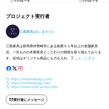
ング仕様です。
ング仕様です。
※ご注文状況、仕様部材の供給状況や
※ご注文状況、仕様
工場の込み具合などにより出荷時期が
工場の込み具合など
プロジェクト実行者
遅れる可能性がございます。
遅れる可能性がござ
三島家具(みしまかぐ)
今回は一緒に
ミニクッション
も作成しました。
座布団に合わせても枕として使えたり、ソファ
三島家具は群馬県伊勢崎市にある創業６１年以上の老舗家具
やダイニングチェアのどこでも使えます。抱き
店。一生ものの木製家具とこだわりの雑貨を取り揃えておりま
かかえるだけで癒されるミニクッションです。
す。近頃はオリジナル商品にも力を入れ、丁 …
もっと見る
細部にまで拘る京座布団の魅
https://mishimakagu.com/
https://mishimakagu.net/
力
https://www.style-actus.com/
実行者にメッセージ
①三方とじ