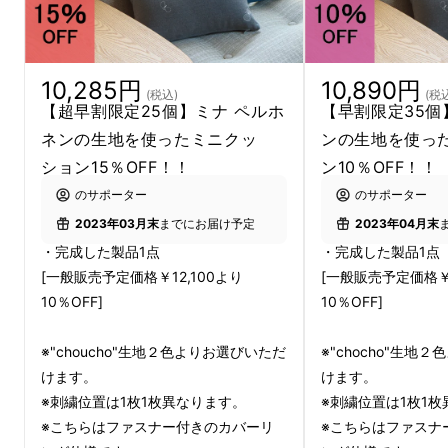
座布団に
ミナ ペルホネン
の
“tambourine”(タ
ンバリン)
生地を使い、現代のインテリアやお
家の内装に合う、オシャレで気分が上がるアイ
10,285円
10,890円
(税込)
(税
テムになっています！
【超早割限定25個】ミナ ペルホ
【早割限定35個
ネンの生地を使ったミニクッ
ンの生地を使っ
ション15％OFF！！
ン10％OFF！！
何個あっても困らない、使い
のサポーター
のサポーター
やすいサイズのミニクッショ
2023年03月末
までにお届け予定
2023年04月末
ン！！
・完成した製品1点
・完成した製品1点
[一般販売予定価格￥12,100より
[一般販売予定価格￥1
10％OFF]
10％OFF]
※"choucho"生地２色よりお選びいただ
※"chocho"生地
けます。
けます。
※刺繍位置は1枚1枚異なります。
※刺繍位置は1枚1
※こちらはファスナー付きのカバーリ
※こちらはファスナ