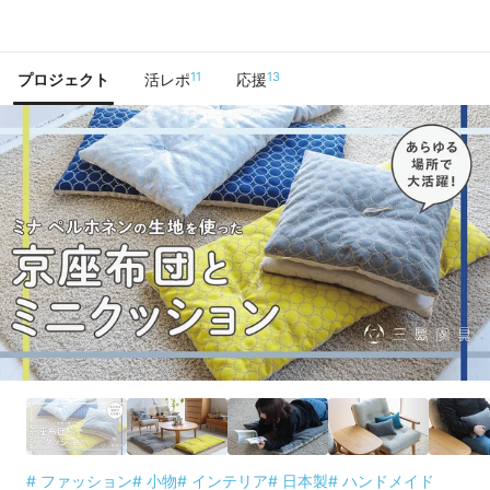
で手に入れよう
11
13
プロジェクト
活レポ
応援
# ファッション
# 小物
# インテリア
# 日本製
# ハンドメイド