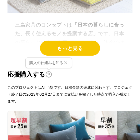
三島家具のコンセプトは
「日本の暮らしに合っ
た、長く使えるモノを提案する店」
です。日本
の暮らしといえば
「座」
のスタイル。昨今では
もっと見る
欧米の暮らしに近くなり、ダイニングテーブル
やソファを配置する家庭が多くなってきたかと
購入の仕組みを知る
思います。しかし、結局日本人が落ち着くのは
応援購入する
床での生活ではないでしょうか？
このプロジェクトはAll in型です。目標金額の達成に関わらず、プロジェク
ソファを背もたれにしたり、コタツを使った
ト終了日の2023年02月27日までに支払いを完了した時点で購入が成立し
ます。
り、リビングテーブルで食事をしたり、床の上
に寝転がってゴロゴロするのが好きな方も多い
と思います。
今回はそんな日本の生活スタイルに合わせた長