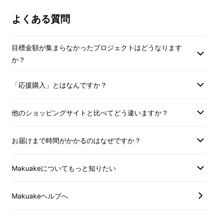
よくある質問
目標金額が集まらなかったプロジェクトはどうなります
か？
「応援購入」とはなんですか？
他のショッピングサイトと比べてどう違いますか？
お届けまで時間がかかるのはなぜですか？
お座布団の「とじ」とは、中でわたずれが起き
ないように糸で固定することです。
Makuakeについてもっと知りたい
一般的に「とじ」は十字ですが、京座布団は特
徴的な
「三方とじ」
です。
Makuakeヘルプへ
これはお客様に差し出す際に前後を間違えない