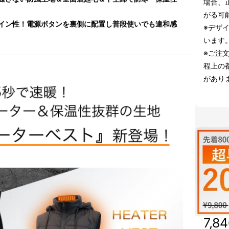
場合、
がる可
イン性！電源ボタンを裏側に配置し普段使いでも違和感
※デザ
います
※ご注
程上の
があり
7,8