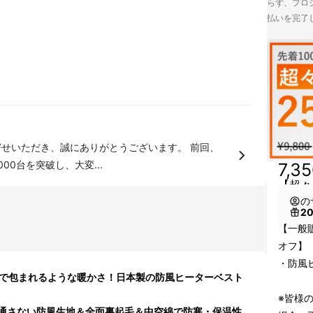
らず、プロジ
払いを完了
いただき、誠にありがとうございます。 前回、
00台を突破し、大変...
7,3
【超々
の
2
【一般販
オフ】
・防風
ーで包まれるような暖かさ！日本製の防風ヒーターベスト
※皆様
通さない防風生地＆全面裏起毛＆中空綿で防寒・保温性