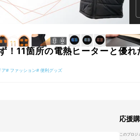
ず！11箇所の電熱ヒーターと優れ
ドア
#
ファッション
#
便利グッズ
応援
このプロジェ