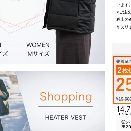
います
※ご注
程上の
があり
14,
【2枚
の
2