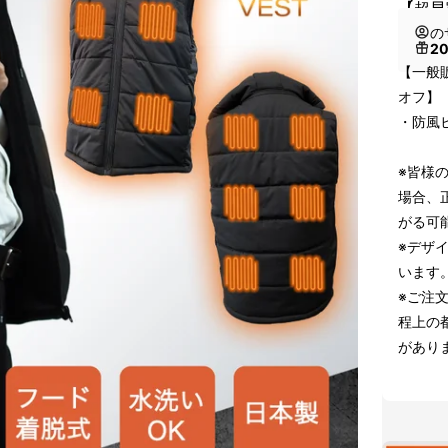
【超早
の
2
【一般販
オフ】
・防風
※皆様
場合、
がる可
※デザ
います
※ご注
程上の
があり