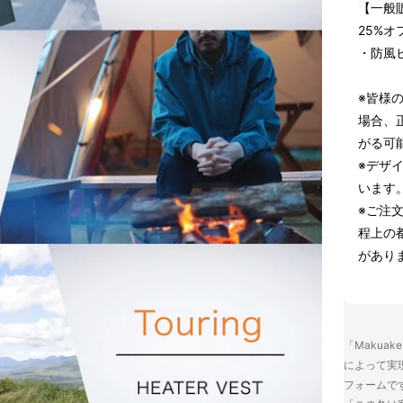
【一般販
25%オ
・防風
※皆様
場合、
がる可
※デザ
います
※ご注
程上の
があり
「Makua
によって実
フォームで