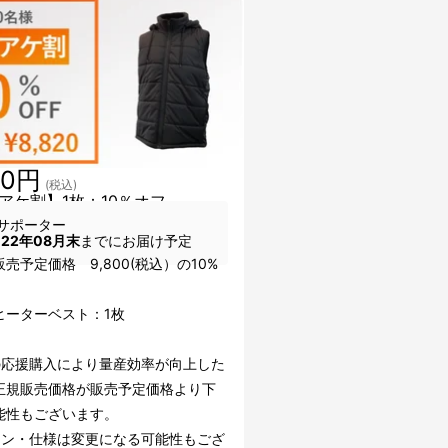
20円
(税込)
アケ割】1枚：10％オフ
サポーター
022年08月末
までにお届け予定
売予定価格 9,800(税込）の10%
ヒーターベスト：1枚
の応援購入により量産効率が向上した
正規販売価格が販売予定価格より下
能性もございます。
イン・仕様は変更になる可能性もござ