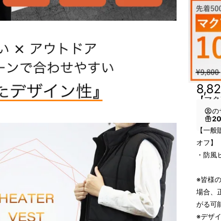
8,8
【マク
の
2
【一般販
オフ】
・防風
※皆様
場合、
がる可
※デザ