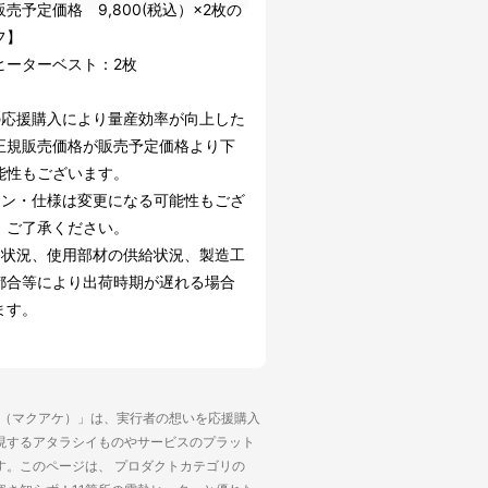
売予定価格 9,800(税込）×2枚の
フ】
ヒーターベスト：2枚
の応援購入により量産効率が向上した
正規販売価格が販売予定価格より下
能性もございます。
イン・仕様は変更になる可能性もござ
。ご了承ください。
文状況、使用部材の供給状況、製造工
都合等により出荷時期が遅れる場合
ます。
ke（マクアケ）」は、実行者の想いを応援購入
現するアタラシイものやサービスのプラット
す。このページは、 プロダクトカテゴリの