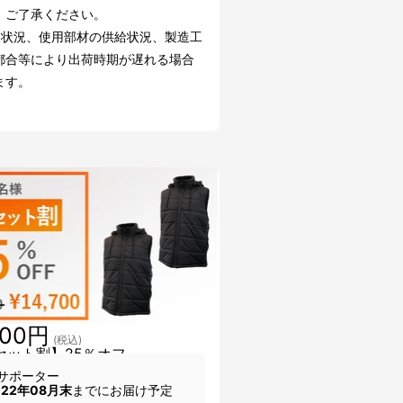
。ご了承ください。
文状況、使用部材の供給状況、製造工
都合等により出荷時期が遅れる場合
ます。
700円
(税込)
セット割】25％オフ
サポーター
022年08月末
までにお届け予定