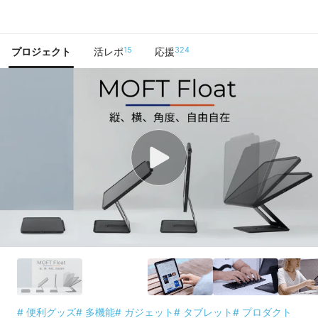
で手に入れよう
15
324
プロジェクト
活レポ
応援
# 便利グッズ
# 多機能
# ガジェット
# タブレット
# プロダクト