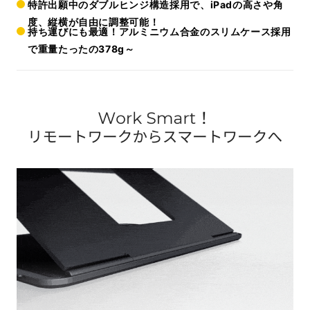
特許出願中のダブルヒンジ構造採用で、iPadの高さや角
度、縦横が自由に調整可能！
持ち運びにも最適！アルミニウム合金のスリムケース採用
で重量たったの378g～