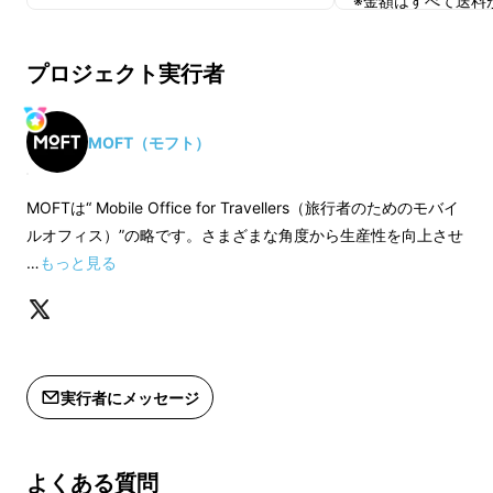
※金額はすべて送料
プロジェクト実行者
長年iPadを愛用しているメンバーのアイディア
から生まれた
MOFT Float
（モフト フロート）
MOFT（モフト）
は、
iPadユーザーにとって欠かせない、
そして
iPadユーザーではない方も
iPadとセットで欲
MOFTは“ Mobile Office for Travellers（旅行者のためのモバイ
しくなる
ケーススタンドである事間違いありま
ルオフィス）”の略です。さまざまな角度から生産性を向上させ
せん！
…
もっと見る
実行者にメッセージ
よくある質問