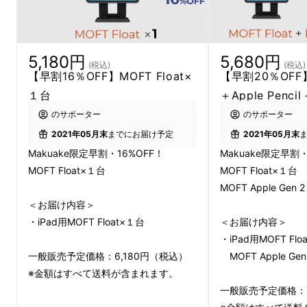
特許出願中（日本）のダブルヒンジ構造がiPad
を
好きな高さや角度へ一瞬で調整可能
に。スタ
5,180円
5,680円
(税込)
(税込)
ンド部分はケースに収納出来る形状になってお
【早割16％OFF】MOFT Float×
【早割20％OFF】M
り、収納時は
背面がフラットになるスリム設計
１台
＋Apple Penci
で、持ち運びにも配慮した製品となります！
のサポーター
のサポーター
2021年05月末
までにお届け予定
2021年05月末
Makuake限定早割・16%OFF！
Makuake限定早割・
MOFT Float×１台
MOFT Float×１台
MOFT Apple Gen
＜お届け内容＞
・iPad用MOFT Float×１台
＜お届け内容＞
・iPad用MOFT Flo
一般販売予定価格：6,180円（税込）
MOFT Apple Ge
※金額はすべて送料が含まれます。
一般販売予定価格：7