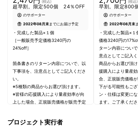
2,470円
2,700円
(税込)
(税込)
スマートフォンを更にスマートに！！
超早割。限定500個 24％OFF
早割。限定800個
のサポーター
のサポーター
move Lab スマートグリップ
はシリコングリッ
2022年08月末
までにお届け予定
2022年08月末
プがマグネットの力で
上下左右、360°自由自
・完成した製品×１個
・完成した製品×１
在に動く
画期的なスマホアイテム
です。
［一般販売予定価格3240円の
価格3240円の17%
24%off］
ターン内容についで
用途に合わせてシリコングリップを動かせば、
意点としてご記入く
スマホは常にあなたの手にジャストフィット！
箇条書きのリターン内容についで、以
商品からお選び頂け
スマホの操作性が各段にアップします！
下事項を、注意点としてご記入くださ
援購入により量産効
い。
合、正規販売価格が
※5種類の商品からお選び頂けます。
下がる可能性もござ
グリップを滑らせれば！
※皆様の応援購入により量産効率が向
ン・仕様は変更にな
上した場合、正規販売価格が販売予定
ます。ご了承くださ
価格より下がる可能性もございます。
況、使用部材の供給
片手操作で
動画撮影
や
写真撮影
もラクラク
※デザイン・仕様は変更になる可能性
の都合等により出荷
プロジェクト実行者
もございます。ご了承ください。
があります。
※ご注文状況、使用部材の供給状況、