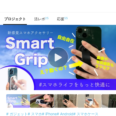
で手に入れよう
25
55
プロジェクト
活レポ
応援
# ガジェット
# スマホ
# iPhone
# Android
# スマホケース