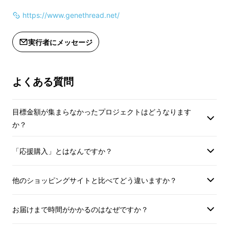
https://www.genethread.net/
実行者にメッセージ
通常は表面が固くビリビリ音がする面ファス
よくある質問
ナーや樹脂や金具で止めるバックルが主な固定
具ですが、この「マルチグリップウォーマー」
は生地同士がくっつくソフトな接着素材。音は
目標金額が集まらなかったプロジェクトはどうなります
か？
もちろん、服や肌を引っ掛けて傷つける心配も
一切ありません。
「応援購入」とはなんですか？
他のショッピングサイトと比べてどう違いますか？
お届けまで時間がかかるのはなぜですか？