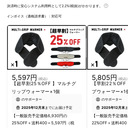
決済時に安心システム利用料として2.2%(税抜)がかかります。
インボイス（適格請求書）：対応可
独自に選出した２つの特殊素材の組み合わせで
開発されたこの
「マルチグリップウォーマー」
は、目、耳、フェイスライン、首、肩など自由
自在に巻き付けて温める遠赤外線ウォーマーで
す。
短時間で集中して休める手軽で効果的な身
体ケアができる他にはない新しいカタチをご提
案いたします。
5,597円
5,805円
(税込)
(税込)
【超早割25％OFF 】マルチグ
【早割22％OF
リップウォーマー×1個
プウォーマー×1
のサポーター
のサポーター
2025年12月末
までにお届け予定
2025年12月末
【一般販売予定価格6,930円の
【一般販売予定価格6
25%OFF＋送料400＝5,597円（税
22%OFF＋送料400