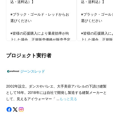
込・送料込）】
込・送料込）】
※ブラック・ゴールド・レッドからお
※ブラック・ゴール
選びください
選びください
この
「マルチグリップウォーマー」
の特徴は、
※皆様の応援購入により量産効率が向
※皆様の応援購入に
面ファスナーやバックルを使わないで生地同士
上した場合、正規販売価格が販売予定
上した場合、正規販
価格より下がる可能性もございます。
価格より下がる可能
がくっつく
特殊な接着素材
と、体温を伝い温め
※ご注文状況、使用部材の供給状況、
※ご注文状況、使用
る
炭の遠赤外線素材
でできた独自設計。１つの
プロジェクト実行者
製造工程上の都合等により出荷時期が
製造工程上の都合等
商品で５か所を温める３WAYに使えるマルチ
遅れる場合があります。
遅れる場合がありま
ウォーマーです。
ジーンスレッド
インボイス（適格請求書）：対応可
インボイス（適格請
2002年設立。ダンスやバレエ、大手美容アパレルの下請け縫製
として16年。2018年には自社で開発し製造する縫製メーカーと
して、見えるアイウォーマー「 …
もっと見る