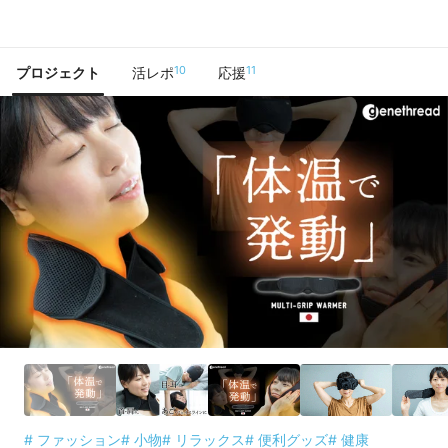
で手に入れよう
10
11
プロジェクト
活レポ
応援
# ファッション
# 小物
# リラックス
# 便利グッズ
# 健康