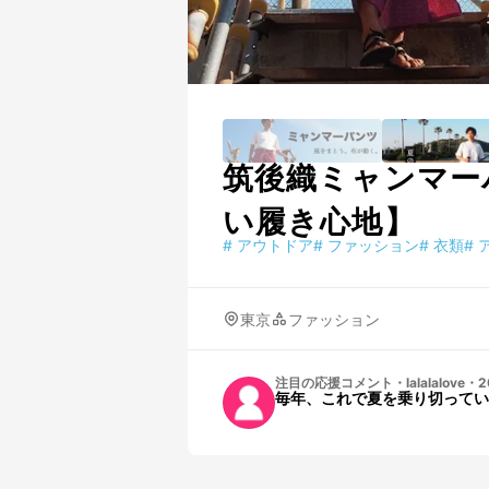
筑後織ミャンマー
い履き心地】
#
アウトドア
#
ファッション
#
衣類
#
東京
ファッション
注目の応援コメント
・
lalalalove
・
2
毎年、これで夏を乗り切ってい