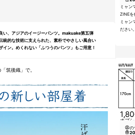
ミャン
ZINE
ミャン
ださい
い、アジアのイージーパンツ。makuake第五弾
伝統的な技術に支えられた、素朴でやさしい風合い
ザイン。めくれない「ふつうのパンツ」もご用意！
の「筑後織」で。
1,8
オプシ
の
2