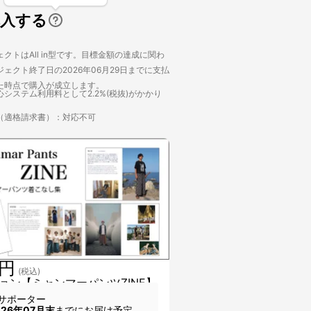
購入する
クトはAll in型です。目標金額の達成に関わ
ェクト終了日の2026年06月29日までに支払
た時点で購入が成立します。
システム利用料として2.2%(税抜)がかかり
（適格請求書）：対応不可
0円
(税込)
ョン【ミャンマーパンツZINE】
サポーター
026年07月末
までにお届け予定