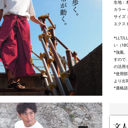
生地：木
カラー
サイズ：
エクスト
*LLT
い（18
*強風
すので
の活用
*使用
より出
*適格