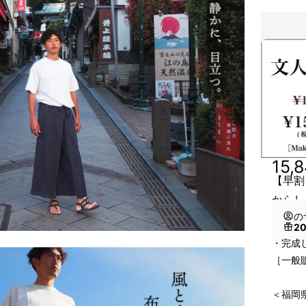
15,
【早割
からし
の
2
・完成
［一般販
＜福岡