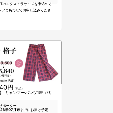
LLLTのエクストラサイズを申込の方
ンツとあわせてお申し込みくださ
840円
(税込)
】 ミャンマーパンツ1着（格
サポーター
026年07月末
までにお届け予定