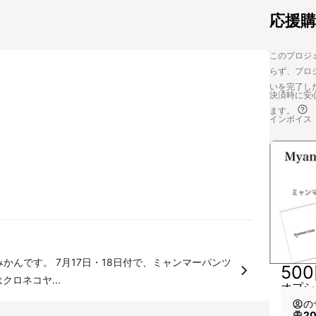
応援
このプロジェ
らず、プロジ
いを完了し
決済時に安心
ます。
インボイス
日付で、ミャンマーパンツ
50
ロネコヤ...
オプシ
の
2