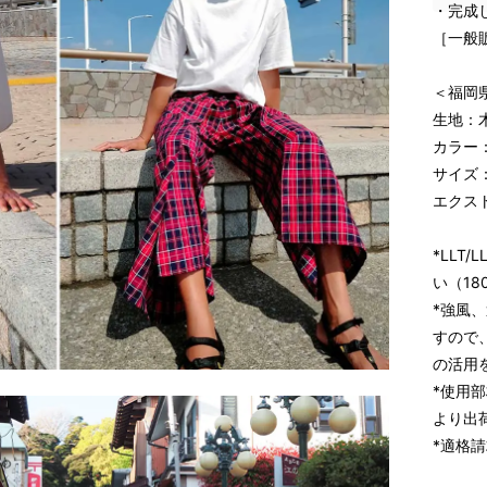
・完成
［一般販
＜福岡県
生地：木
カラー
サイズ：
エクスト
*LLT
い（18
*強風
すので
の活用
*使用
より出
*適格