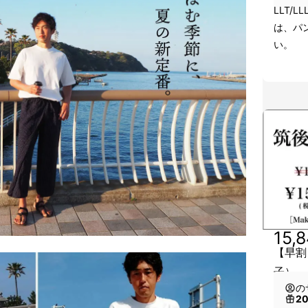
LLT/
は、パ
い。
15,
【早割
子）
の
2