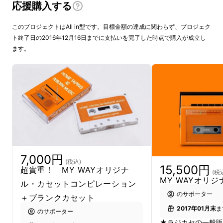
応援購入する
に未来のためのラジカセ、“MY WAY”を開発し
ます。
このプロジェクトはAll in型です。目標金額の達成に関わらず、プロジェク
ト終了日の2016年12月16日までに支払いを完了した時点で購入が成立し
ます。
松崎順一が家電蒐集／ラジカセ研究に没頭して
ウン十年、ついに、この時がやってきました。
ラジカセに親しんだ皆さんも、ラジカセを知ら
なかった若い皆さんも、2016年、この新たな
音楽カルチャーが生まれる瞬間を共有してくだ
さい！
ともに未来を早送りで巻き戻しましょう。
7,000円
(税込)
Future is HERE。いま、再生ボタンを押して
15,500円
超貴重！ MY WAYオリジナ
(税
ください。
MY WAYオリ
ル・カセットコンピレーション
のサポーター
＋ブランクカセット
2017年01月末
ま
のサポーター
★ラジカセの一般販