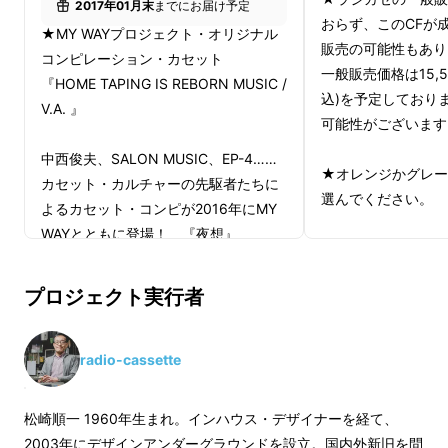
2017年01月末
までにお届け予定
おらず、このCFが
★MY WAYプロジェクト・オリジナル
販売の可能性もあり
コンピレーション・カセット
一般販売価格は15,
『HOME TAPING IS REBORN MUSIC /
込)を予定しており
V.A. 』
可能性がございます
中西俊夫、SALON MUSIC、EP-4……
★オレンジかグレー
カセット・カルチャーの先駆者たちに
選んでください。
よるカセット・コンピが2016年にMY
WAYとともに登場！ 『夜想』
★松崎順一執筆・特
『TRA』に続くカセットカルチャーの
「人間はラジカセで
再興を記念するこのオリジナルコン
プロジェクト実行者
ついてます！
ピ、ここでしか手に入りません！
★スペシャルブックレット付……いま
radio-cassette
甦るカセットブック！
松崎順一 1960年生まれ。インハウス・デザイナーを経て、
★【ダビング用】MY WAYプロジェク
2003年にデザインアンダーグラウンドを設立。国内外新旧を問