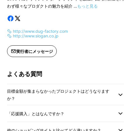
ト・オリジナル・ブランクカセット
わず様々なプロダクトの魅力を紹介 …
もっと見る
テープ（60分ノーマルポジション）×2
本
ダビングしてお友達にあげてくださ
http://www.dug-factory.com
い！
http://www.slogan.co.jp
★松崎順一執筆・特別メールエッセイ
実行者にメッセージ
「人間はラジカセである」
よくある質問
ラジカセ、というとどのようなイメージを持た
れるでしょうか？ もしかしたらそもそもラジ
目標金額が集まらなかったプロジェクトはどうなります
カセってなに？ カセットってなに？ という
か？
人も多いかもしれません。30代以上の人は、
きっと皆さんおわかりですよね。
「応援購入」とはなんですか？
他のショッピングサイトと比べてどう違いますか？