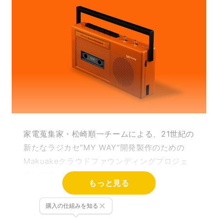
家電蒐集家・松崎順一チームによる、21世紀の
新たなラジカセ“MY WAY”開発製作のための
Makuakeクラウドファウンディングプロジェ
クトです。
もっと見る
過去のラジカセの価格が高騰し、音楽業界では
購入の仕組みを知る
一気にカセットが盛り上がりを見せる中、つい