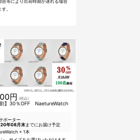
都合等により出荷時期が遅れる場合
ます。
500円
(税込)
】30％OFF NaetureWatch
サポーター
020年08月末
までにお届け予定
reWatch × 1本
イン、サイズをお選びいただけます。