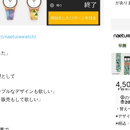
があり
t/naeturewatch/
した」
望として
4,5
【早割
ンプルなデザインも欲しい」
の
ト販売もして欲しい」
2
・替えベ
※デザ
※税込
事で、