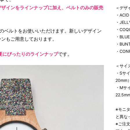
デザインをラインナップに加え、ベルトのみの販売
＜デザイ
・ACID
・JELL
・COQU
類のベルトをお使いいただけます。新しいデザイン
・BLUE
ーンもご用意しております。
・BUNT
・CONF
夏にぴったりのラインナップ
です。
＜サイ
・Sサ
20mm
・Mサ
22.5m
※モニ
と異な
※ご注