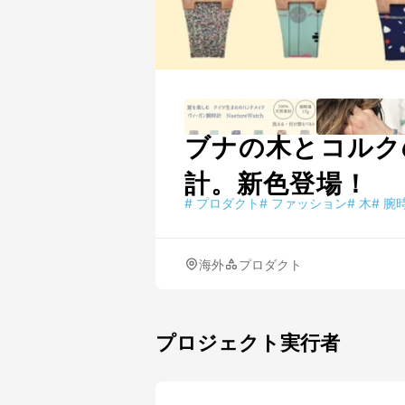
ブナの木とコルク
計。新色登場！
#
プロダクト
#
ファッション
#
木
#
腕
海外
プロダクト
プロジェクト実行者