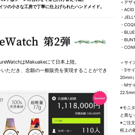
＜デザイ
ドイツの小さな工房で丁寧に仕上げられたハンドメイド。
・ACID
・JELL
・COQU
・BLUE
・BUNT
・CONF
reWatchはMakuakeにて日本上陸。
＜サイ
をいただき、念願の一般販売を実現することができ
・Sサ
20mm
・Mサ
22.5m
※モニ
と異な
※ご注
程上の