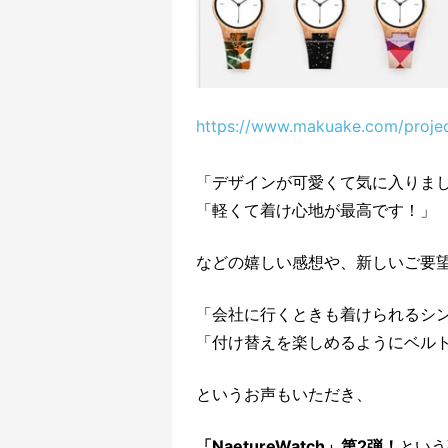
https://www.makuake.com/projec
「デザインが可愛くて気に入りま
「軽くて着け心地が最高です！」
などの嬉しい感想や、
新しいご要
「会社に行くときも着けられるシ
「付け替えを楽しめるようにベル
というお声もいただき、
「NaetureWatch」第2弾！
という