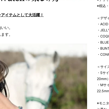
※税込
ンアイテムとして大活躍！
＜デザイ
・ACID
地いい。
・JELL
れます。
・COQU
・BLUE
・BUNT
・CONF
＜サイ
・Sサ
20mm
・Mサ
22.5m
※モニ