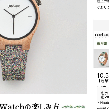
程上の
があり
10,
【超早割
× 1本
の
2
・Naetu
※デザ