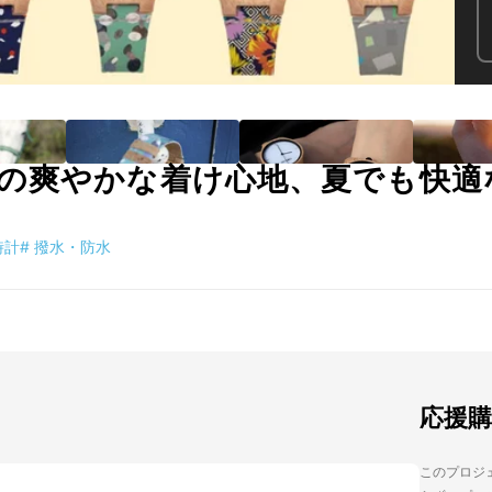
の爽やかな着け心地、夏でも快適
時計
#
撥水・防水
応援
このプロジェ