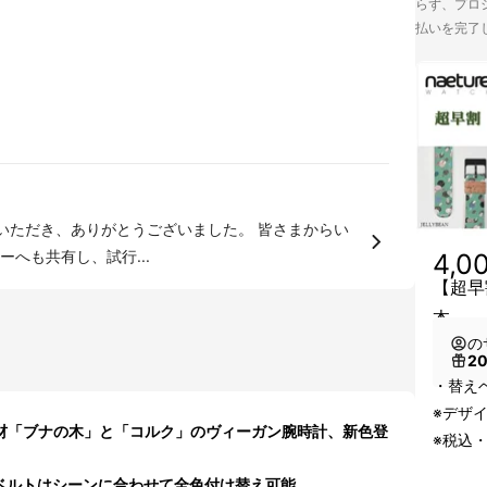
らず、プロジ
払いを完了
ご支援いただき、ありがとうございました。 皆さまからい
へも共有し、試行...
4,0
【超早
本
の
2
・替えベ
※デザ
素材「ブナの木」と「コルク」のヴィーガン腕時計、新色登
※税込
るベルトはシーンに合わせて全色付け替え可能。