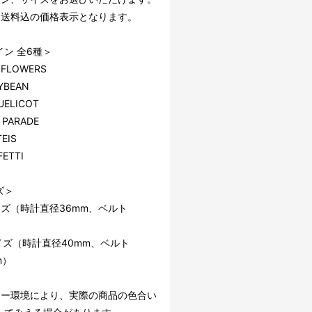
・送料込の価格表示となります。
ン 全6種＞
 FLOWERS
YBEAN
ELICOT
 PARADE
EIS
ETTI
ズ＞
イズ（時計直径36mm、ベルト
）
イズ（時計直径40mm、ベルト
m）
ター環境により、実際の商品の色合い