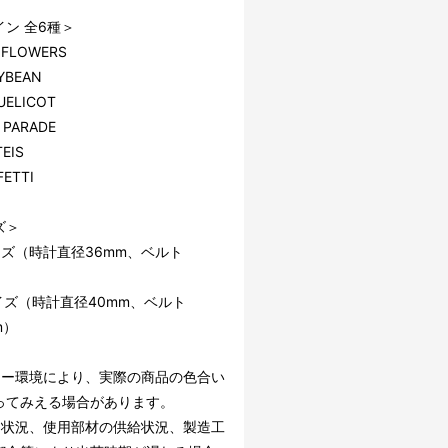
ン 全6種＞
 FLOWERS
YBEAN
ELICOT
 PARADE
EIS
ETTI
ズ＞
イズ（時計直径36mm、ベルト
）
イズ（時計直径40mm、ベルト
m）
ター環境により、実際の商品の色合い
ってみえる場合があります。
文状況、使用部材の供給状況、製造工