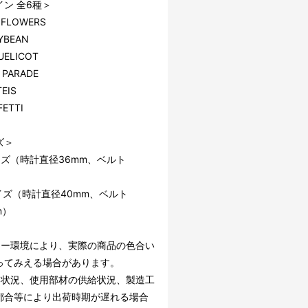
ン 全6種＞
 FLOWERS
YBEAN
ELICOT
 PARADE
EIS
ETTI
ズ＞
イズ（時計直径36mm、ベルト
）
イズ（時計直径40mm、ベルト
m）
ター環境により、実際の商品の色合い
ってみえる場合があります。
文状況、使用部材の供給状況、製造工
都合等により出荷時期が遅れる場合