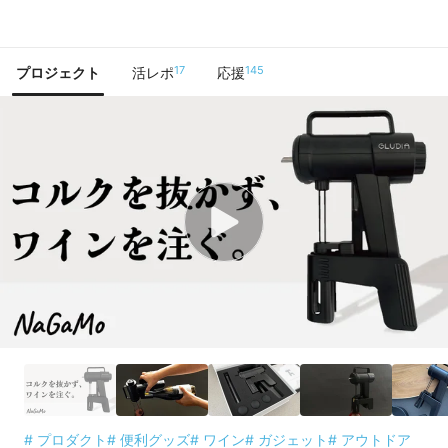
で手に入れよう
17
145
プロジェクト
活レポ
応援
# プロダクト
# 便利グッズ
# ワイン
# ガジェット
# アウトドア