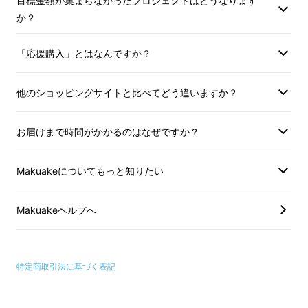
目標金額が集まらなかったプロジェクトはどうなります
か？
どうやってコルクを抜
「応援購入」とはなんですか？
かず注ぐの？
他のショッピングサイトと比べてどう違いますか？
お届けまで時間がかかるのはなぜですか？
外径1.8mmの特殊な
針を通って、ワインを抽出
Makuakeについてもっと知りたい
できるので、コルクを抜くことなく注げます。
これでコルク抜きに手間取ることなく、飲みた
Makuakeヘルプへ
いときにすぐ飲めます。
特定商取引法に基づく表記