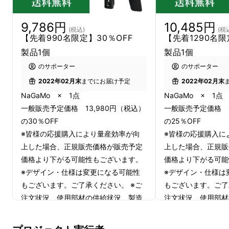
9,786円
10,485円
(税込)
(税
【先着990名限定】30％OFF
【先着1290名
製品1個
製品1個
のサポーター
のサポーター
2022年02月末
までにお届け予定
2022年02月末
NaGaMo × 1点
NaGaMo × 1点
一般販売予定価格 13,980円（税込）
一般販売予定価格 1
の30％OFF
の25％OFF
※皆様の応援購入により量産効率が向
※皆様の応援購入に
上した場合、正規販売価格が販売予定
上した場合、正規販
価格より下がる可能性もございます。
価格より下がる可能
※デザイン・仕様は変更になる可能性
※デザイン・仕様は
もございます。ご了承ください。 ※ご
もございます。ご了
注文状況、使用部材の供給状況、製造
注文状況、使用部材
工程上の都合等により出荷時期が遅れ
工程上の都合等によ
る場合があります。
る場合があります。