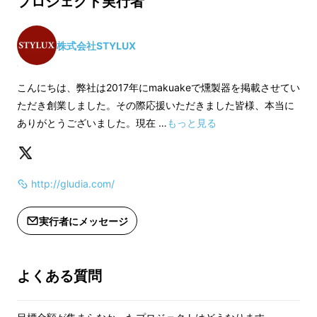
プロジェクト実行者
株式会社STYLUX
こんにちは、弊社は2017年にmakuakeで燻製器を掲載させてい
ただき創業しました。その際応援いただきました皆様、本当に
NaGaMoを皆様にご紹介させていただきま
ありがとうございました。現在 …
もっと見る
す、株式会社STYLUXです。弊社は、日本で
NaGaMoを販売するにあたり製造会社と独占
販売契約を締結した正規輸入事業者です。弊社
http://gludia.com/
はプロデュースと販売、アフターサービス、保
実行者にメッセージ
証まで行っており、NaGaMoのブランド
「GLUDIA」は弊社所有のブランドです。責任
を持って、誠心誠意対応いたしますので、よろ
よくある質問
しくお願いいたします。