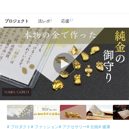
で手に入れよう
5
27
プロジェクト
活レポ
応援
# プロダクト
# ファッション
# アクセサリー
# 伝統
# 健康