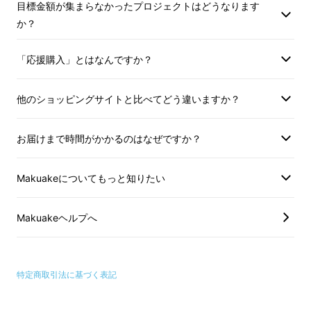
50×70ｍｍのビニールケースに入った御守
目標金額が集まらなかったプロジェクトはどうなります
り。中の純金モチーフは取り出して見る事がで
か？
きます。
「応援購入」とはなんですか？
＊左から「小槌」「招き猫」「折り鶴」
他のショッピングサイトと比べてどう違いますか？
お届けまで時間がかかるのはなぜですか？
Makuakeについてもっと知りたい
Makuakeヘルプへ
可愛らしい純金の「招き猫」
特定商取引法に基づく表記