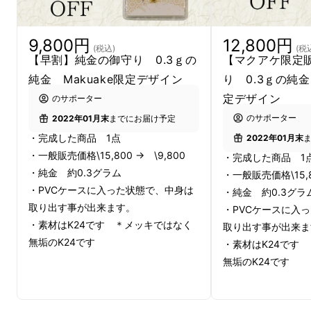
ご利益があると言われているモチーフは全10種
類をご用意
9,800円
12,800円
(税込)
(税
【早割】純金の御守り 0.3ｇの
【マクアケ限定
＊左から、「ヘビ」「サイコロ」「ふくろう」
純金 Makuake限定デザイン
り 0.3ｇの純金
「龍」「招き猫」「小づち」「折り鶴」「カエ
定デザイン
のサポーター
ル」「亀」「脳みそ」
のサポーター
2022年01月末
までにお届け予定
・完成した商品 1点
2022年01月末
・一般販売価格\15,800 → \9,800
・完成した商品 1
・純金 約0.3グラム
・一般販売価格\15,80
・PVCケースに入った状態で、中身は
・純金 約0.3グラ
取り出す事が出来ます。
・PVCケースに入
・素材はK24です ＊メッキではなく
取り出す事が出来ま
無垢のK24です
・素材はK24です
無垢のK24です