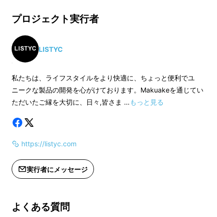
※デザイン・仕様は変更になる可能性
※ご注文状況、使用
もございます。ご了承ください。
プロジェクト実行者
製造工程上の都合等
※ご注文状況、使用部材の供給状況、
遅れる場合がありま
製造工程上の都合等により出荷時期が
遅れる場合があります。
LISTYC
私たちは、ライフスタイルをより快適に、ちょっと便利でユ
ニークな製品の開発を心がけております。Makuakeを通じてい
ただいたご縁を大切に、日々,皆さま …
もっと見る
https://listyc.com
実行者にメッセージ
よくある質問