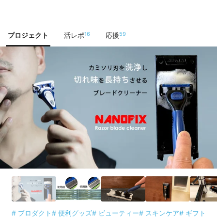
で手に入れよう
16
59
プロジェクト
活レポ
応援
# プロダクト
# 便利グッズ
# ビューティー
# スキンケア
# ギフト