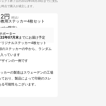
ェクト終了日の2022年06月29日までに支払
た時点で購入が成立します。
22円
(税込)
布教用ステッカー4枚セット
uake限定）
サポーター
022年07月末
までにお届け予定
オリジナルステッカー4枚セット
種類のステッカーの中から、ランダム
類入っています
デザインの一例です
テッカーの製造はスウェーデンの工場
っており、製品によって印刷のスレ
ある可能性もございます。