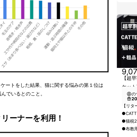
9,0
【超早
ンケートをした結果、猫に関する悩みの第１位は
ケット
悩んでいるとのこと。
の
2
【リタ
●CAT
クリーナーを利用！
●猫税2
●布教