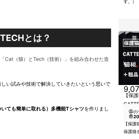
す。）
。
TTECHとは？
は「Cat（猫）とTech（技術）」を組み合わせた造
新しい試みや技術で解決していきたいという思いで
9,0
【保護
CAT
ついても簡単に取れる）多機能Tシャツ
を作りまし
の
2
【保護
保護猫