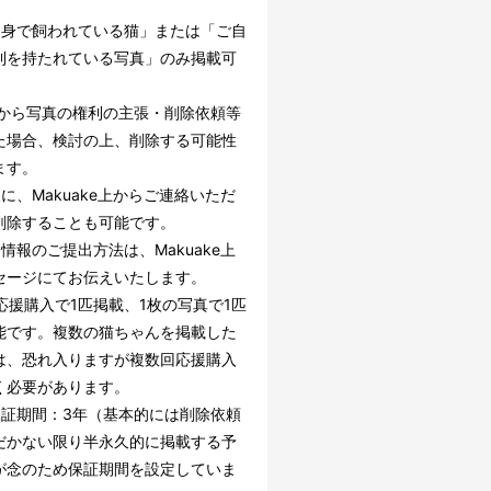
自身で飼われている猫」または「ご自
利を持たれている写真」のみ掲載可
。
者から写真の権利の主張・削除依頼等
た場合、検討の上、削除する可能性
ます。
に、Makuake上からご連絡いただ
削除することも可能です。
情報のご提出方法は、Makuake上
セージにてお伝えいたします。
応援購入で1匹掲載、1枚の写真で1匹
能です。複数の猫ちゃんを掲載した
は、恐れ入りますが複数回応援購入
く必要があります。
保証期間：3年（基本的には削除依頼
だかない限り半永久的に掲載する予
が念のため保証期間を設定していま