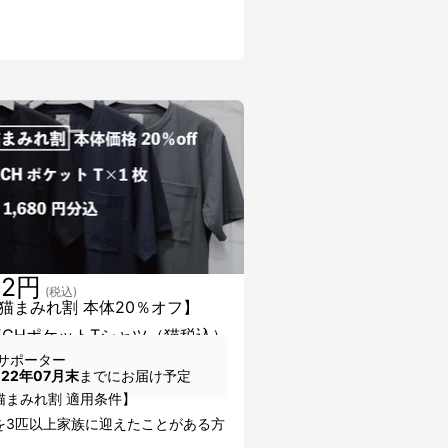
72円
(税込)
猫まみれ割 本体20％オフ】
TECHポケットTシャツ（猫税込）
サポーター
022年07月末
までにお届け予定
猫まみれ割 適用条件】
を3匹以上家族に迎えたことがある方