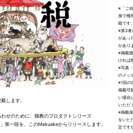
※「ご
身で権
能です
※第3
があっ
があり
※掲載後
ければ
※写真・
のメッ
※1回の
掲載可
い場合
記載します。
いただ
※掲載
あわせのために、猫教のプロダクトシリーズ
をいた
）」第一段を、このMakuakeからリリースします。
定です