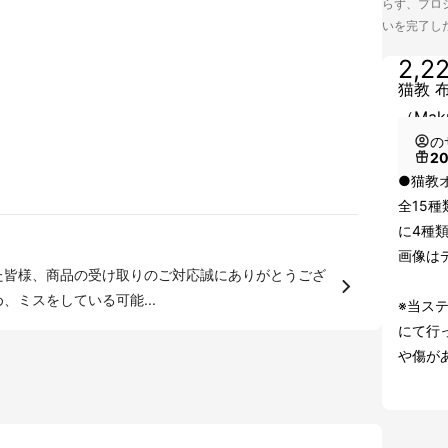
らず、プロジ
いを完了し
2,2
猫教 
（Mak
の
2
●猫教
全15
に4種
画像は
た皆様、商品の受け取りのご対応誠にありがとうござ
ため、ミスをしている可能...
※当ス
にて行
や傷が