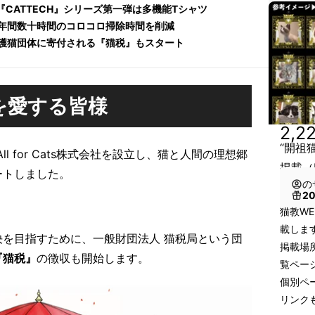
『CATTECH』シリーズ第一弾は多機能Tシャツ
年間数十時間のコロコロ掃除時間を削減
護猫団体に寄付される『猫税』もスタート
を愛する皆様
2,2
“開祖
ll for Cats株式会社を設立し、猫と人間の理想郷
掲載（
ートしました。
の
2
猫教W
載しま
を目指すために、一般財団法人 猫税局という団
掲載場
『猫税』
の徴収も開始します。
覧ペー
個別ペ
リンク