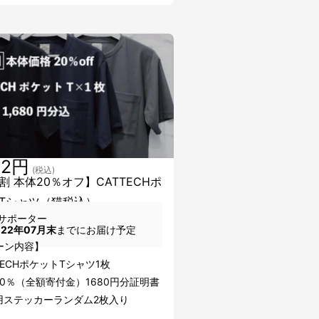
72円
(税込)
割 本体20％オフ】CATTECHポ
Tシャツ（猫税込）
サポーター
022年07月末
までにお届け予定
ーン内容】
TECHポケットTシャツ1枚
0％（全額寄付金）1680円分証明書
用ステッカーランダム2枚入り