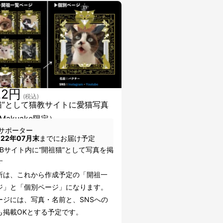
22円
(税込)
猫”として猫教サイトに愛猫写真
Makuake限定）
サポーター
022年07月末
までにお届け予定
EBサイト内に“開祖猫”として写真を掲
す
所は、これから作成予定の「開祖一
ジ」と「個別ページ」になります。
ージには、写真・名前と、SNSへの
も掲載OKとする予定です。