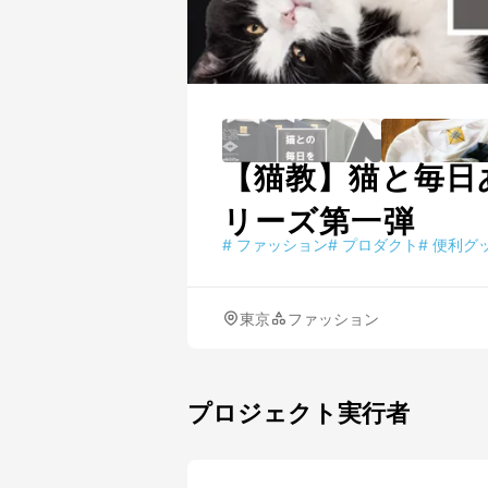
【猫教】猫と毎日あ
リーズ第一弾
#
ファッション
#
プロダクト
#
便利グ
東京
ファッション
プロジェクト実行者