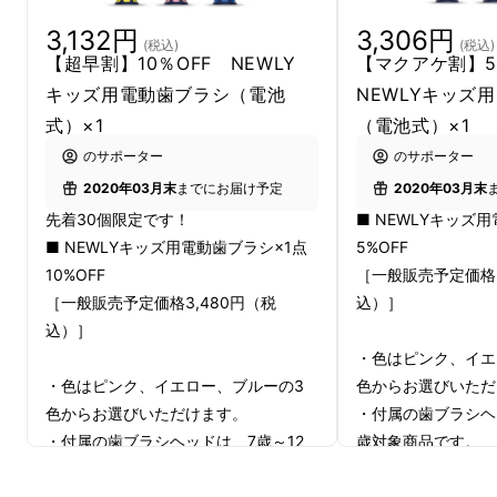
3,132円
3,306円
(税込)
(税込)
プロジェクト概要
【超早割】10％OFF NEWLY
【マクアケ割】
キッズ用電動歯ブラシ（電池
NEWLYキッズ
式）×1
（電池式）×1
のサポーター
のサポーター
2020年03月末
までにお届け予定
2020年03月末
先着30個限定です！
■ NEWLYキッズ
■ NEWLYキッズ用電動歯ブラシ×1点
5%OFF
10%OFF
［一般販売予定価格3
［一般販売予定価格3,480円（税
込）］
プラーク（
歯垢）
とは、食べものの残りカスが
込）］
歯の表面につき細菌が繁殖したもので、白くね
・色はピンク、イエ
ばねばして、
虫歯や歯周病の原因にもなりま
・色はピンク、イエロー、ブルーの3
色からお選びいただ
す。
色からお選びいただけます。
・付属の歯ブラシヘ
口の中にプラークをなるべく残さないために
・付属の歯ブラシヘッドは、7歳～12
歳対象商品です。
は、いくら忙しい、いくら疲れた日でも歯磨き
歳対象商品です。
・3～6歳対象の歯
をしなければいけません。
・3～6歳対象の歯ブラシヘッドは別
途、【替えブラシセ