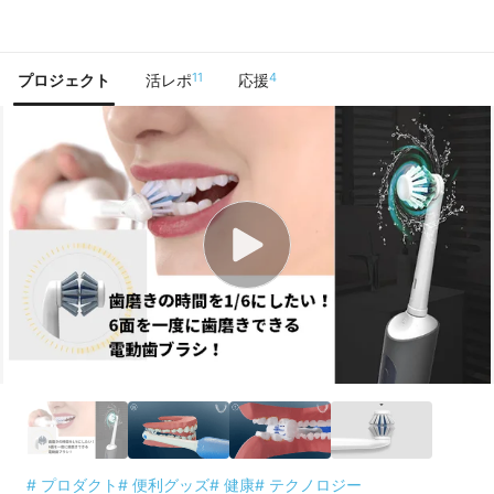
で手に入れよう
11
4
プロジェクト
活レポ
応援
# プロダクト
# 便利グッズ
# 健康
# テクノロジー