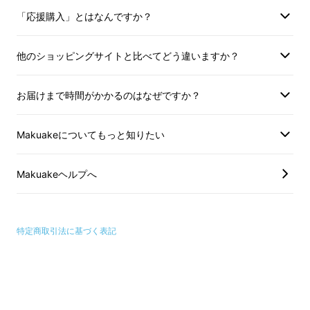
「応援購入」とはなんですか？
他のショッピングサイトと比べてどう違いますか？
お届けまで時間がかかるのはなぜですか？
NEWLYは特許取得のブラシヘッドにより、歯
の6面を一度に歯磨きできます！
歯磨きに必要
Makuakeについてもっと知りたい
な時間の目安は最低3分間といわれてますが、
特許取得のブラシヘッドにより、歯の6面を一
Makuakeヘルプへ
度に磨けるため、
「NEWLY」ならたった30秒
＊で完了！所要時間1/6に！
特定商取引法に基づく表記
＊
180秒×1/6＝30秒の時短計算式となりま
す
。
外輪ブラシは内側と外側を、内輪ブラシは咬合