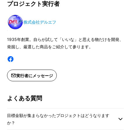
プロジェクト実行者
プラークは粘着力があり、水に溶けないので、
途、【替えブラシセット割】をご利用
ください。
うがいではとることができません。
ください。
※皆様のご支援によ
株式会社デルエフ
歯ブラシでブラッシングするのが基本ですが、
※皆様のご支援により量産効率が向上
した場合、正規販売
最低3分間のブラッシングが必要とされてお
した場合、正規販売価格が販売予定価
格より下がる可能性
り、忙しい現代人やお子様にはとても面倒に感
1935年創業。自らが試して「いいな」と思える物だけを開発、
格より下がる可能性もございます。
※デザイン・仕様は
発掘し、厳選した商品をご紹介して参ります。
じてしまうことも…。
※デザイン・仕様は変更になる可能性
もございます。ご了
もございます。ご了承ください。
※写真と実際の商品
通常の歯ブラシでのブラッシングを短時間で済
※写真と実際の商品とは細部や色合い
が異なる場合がござ
ませてしまうと、歯と歯の間の汚れをしっかり
が異なる場合がございます。
※ご注文状況、使用
実行者にメッセージ
と落とすのはなかなか難しいため、口内トラブ
※ご注文状況、使用部材の供給状況、
製造工程上の都合等
ルの原因となってしまいます。
製造工程上の都合等により出荷時期が
遅れる場合がありま
遅れる場合があります。
よくある質問
目標金額が集まらなかったプロジェクトはどうなります
か？