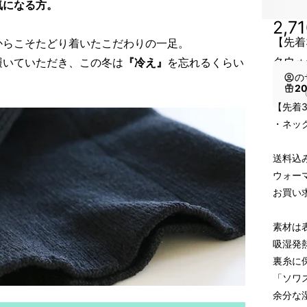
気になる方。
2,7
【先着
からこそたどり着いたこだわりの一足。
クウォ
履いていただき、この冬は
『冷え』
を忘れるくらい
の
！
2
（
【先着
・ネッ
送料込み
ウォー
お買い
素材は
吸湿発
裏糸に
「ソワ
余分な