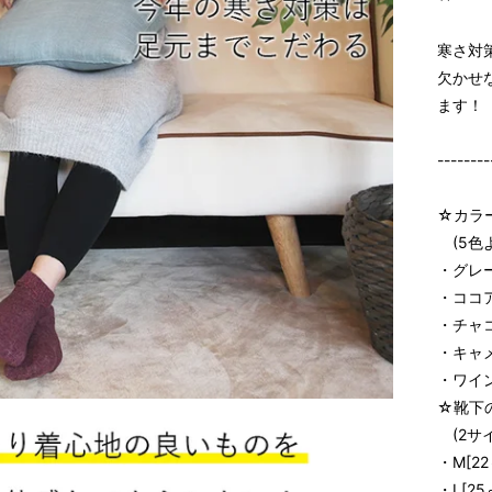
寒さ対
欠かせ
ます！
--------
☆カラ
(5色
・グレ
・ココ
・チャ
・キャ
・ワイ
☆靴下
(2サ
・M[22
・L[25