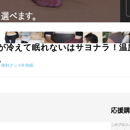
が冷えて眠れないはサヨナラ！温
。
便利グッズ
#
快眠
応援
このプロジェ