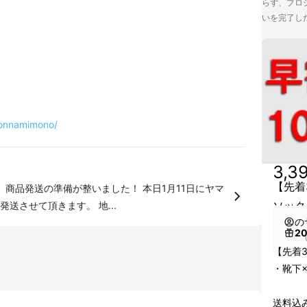
らず、プロジ
いを完了し
honnamimono/
3,3
【先着
 商品発送の準備が整いました！ 本日1月11日にヤマ
ソック
送させて頂きます。 地...
の
2
（
【先着
・靴下×
送料込み