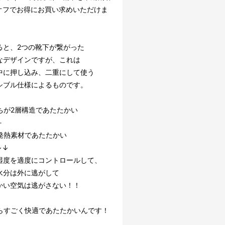
%オフでお得にお買い求めいただけま
ると、2つの靴下が繋がった
なデザインですが、これは
中に押し込み、二重にして使う
シブル仕様によるものです。
ちが2層構造であたたかい
＋
発熱素材であたたかい
↓
湿度を適度にコントロールして、
水分は外に逃がして
かい空気は逃がさない！！
らすごく快適であたたかいんです！