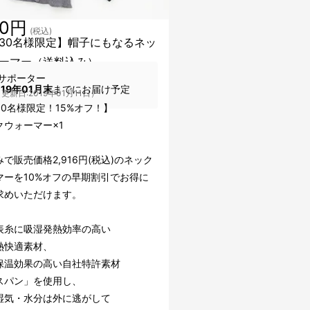
10円
(税込)
30名様限定】帽子にもなるネッ
ーマー（送料込み）
サポーター
019年01月末
までにお届け予定
更新日:2019年01月11日）
30名様限定！15%オフ！】
クウォーマー×1
で販売価格2,916円(税込)のネック
マーを10%オフの早期割引でお得に
求めいただけます。
表糸に吸湿発熱効率の高い
熱快適素材、
保温効果の高い自社特許素材
スパン」を使用し、
湿気・水分は外に逃がして