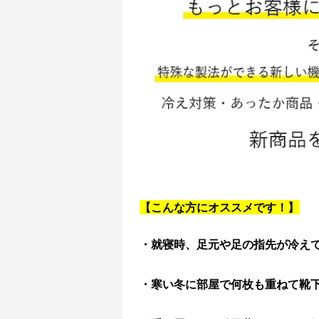
【こんな方にオススメです！】
・就寝時、足元や足の指先が冷え
・寒い冬に部屋で何枚も重ねて靴