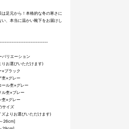
策は足元から！本格的な冬の寒さに
ない、本当に温かい靴下をお届けし
----------------------------
ーバリエーション
よりお選びいただけます)
ー×ブラック
ア杢×グレー
コール杢×グレー
メル杢×ブレー
ン杢×グレー
のサイズ
イズよりお選びいただけます)
～26cm]
～29cm]