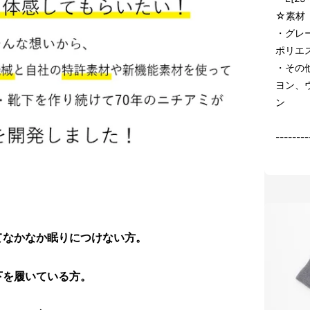
☆素材
・グレ
ポリエ
・その
ヨン、
ン
--------
てなかなか眠りにつけない方。
下を履いている方。