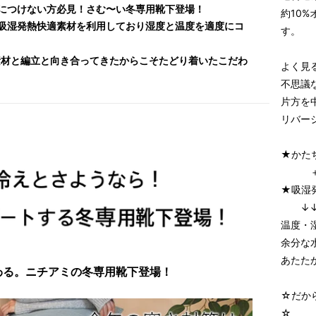
につけない方必見！
さむ〜い冬専用靴下登場！
約10
吸湿発熱快適素材
を利用しており
湿度と温度を適度にコ
す。
素材と編立と向き合ってきたからこそたどり着いたこだわ
よく見
不思議
片方を
リバー
★かた
★吸湿
↓↓
温度・
余分な
あたた
わる。ニチアミの冬専用靴下登場！
☆だか
☆