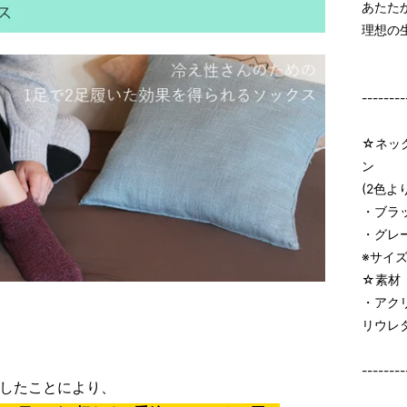
あたた
理想の
--------
☆ネッ
ン
(2色よ
・ブラ
・グレ
※サイ
☆素材
・アク
リウレ
--------
用したことにより、