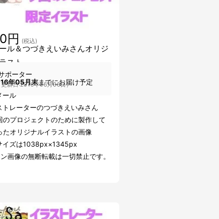
00円
(税込)
ール＆つづきえいみさんオリジ
ラスト
サポーター
016年05月末
までにお届け予定
更新日:2016年06月06日）
メール
ストレーターのつづきえいみさん
回のプロジェクトのために製作して
ったオリジナルイラストの画像
イズは1038px×1345px
ーン画像の無断転載は一切禁止です。