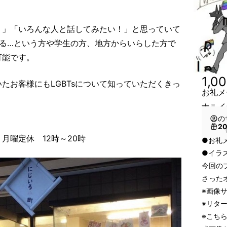
い！」「いろんな人と話してみたい！」と思っていて
いる…という方や学生の方、地方からいらした方で
可能です。
1,0
たお客様にもLGBTsについて知っていただくきっ
お礼メ
ナルイ
の
2
（
 月曜定休 12時～20時
●お礼
●イラ
今回の
さった
※画像
※リタ
※こち