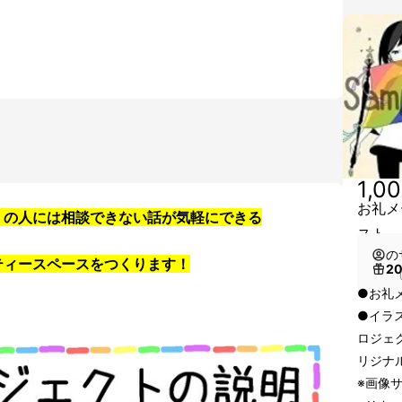
1,0
お礼メ
くの人には相談できない話が気軽にできる
スト
の
ティースペースをつくります！
2
（
●お礼
●イラ
ロジェ
リジナ
※画像