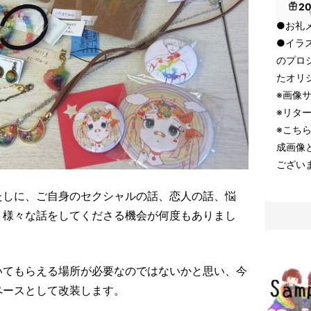
2
（
●お礼
●イラ
のプロ
たオリ
※画像
※リタ
※こち
成画像
ござい
たしに、ご自身のセクシャルの話、恋人の話、悩
、様々な話をしてくださる機会が何度もありまし
いてもらえる場所が必要なのではないかと思い、今
ペースとして改装します。