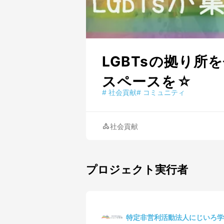
LGBTsの拠り
スペースを☆
#
社会貢献
#
コミュニティ
社会貢献
プロジェクト実行者
特定非営利活動法人にじいろ学