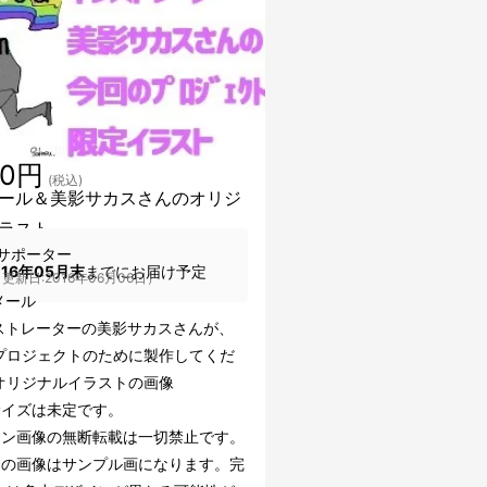
00円
(税込)
ール＆美影サカスさんのオリジ
ラスト
サポーター
016年05月末
までにお届け予定
更新日:2016年06月06日）
メール
ストレーターの美影サカスさんが、
プロジェクトのために製作してくだ
オリジナルイラストの画像
サイズは未定です。
ーン画像の無断転載は一切禁止です。
らの画像はサンプル画になります。完