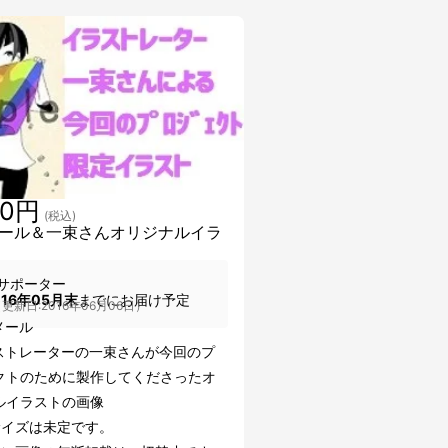
00円
(税込)
ール＆一束さんオリジナルイラ
サポーター
016年05月末
までにお届け予定
更新日:2016年06月06日）
メール
ストレーターの一束さんが今回のプ
クトのために製作してくださったオ
ルイラストの画像
サイズは未定です。