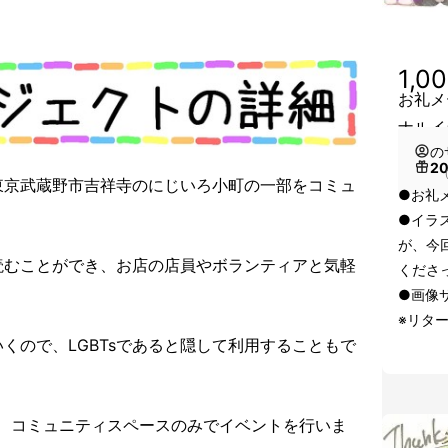
1,0
お礼メ
ナルイ
の
2
（
東京武蔵野市吉祥寺のにじいろ小町の一部をコミュ
●お礼
●イラ
が、今
で読むことができ、お店の店員やボランティアと気軽
くださ
●画像サ
※リタ
くので、LGBTsであると隠して利用することもで
し、コミュニティスペースのみでイベントを行いま