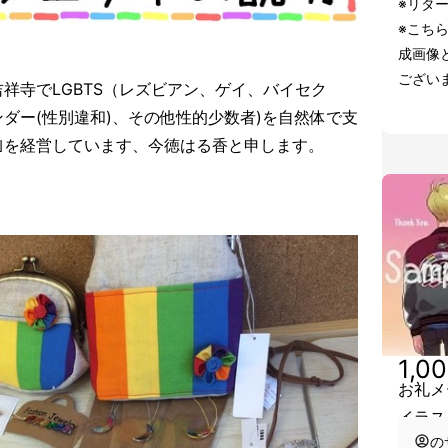
※リタ
※こち
成画像
ござい
祥寺でLGBTS（レズビアン、ゲイ、バイセク
ダー(性別違和)、その他性的少数者)を自然体で支
｣を経営しています、今徳はる香と申します。
1,0
お礼メ
イラス
の