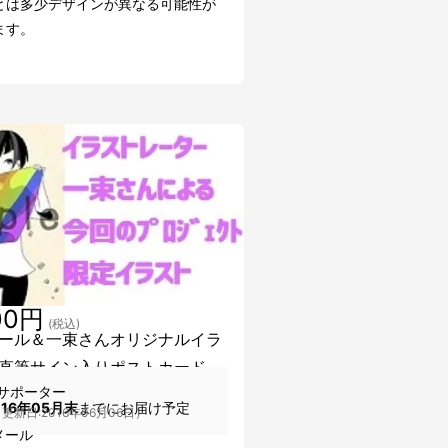
とは多少デザインが異なる可能性が
ます。
00円
(税込)
ール＆一束さんオリジナルイラ
直筆サイン入りポストカード
サポーター
016年05月末
までにお届け予定
更新日:2016年06月06日）
メール