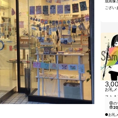
成画像
ござい
3,0
お礼メ
スト＆
の
2
（
●お礼