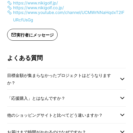
https://www.nikigolf.jp/
https://www.nikigolf.co.jp/
https://www.youtube.com/channel/UCMWrNNaHqdxT2IF
URcfUsGg
実行者にメッセージ
よくある質問
目標金額が集まらなかったプロジェクトはどうなります
か？
「応援購入」とはなんですか？
他のショッピングサイトと比べてどう違いますか？
コンセプトはそのまま正当進
お届けまで時間がかかるのはなぜですか？