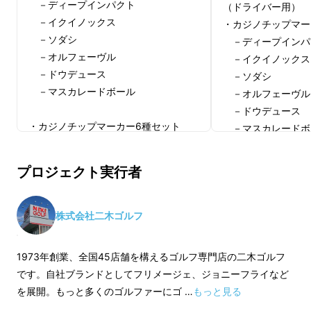
－ディープインパクト
（ドライバー用）
－イクイノックス
・カジノチップマー
－ソダシ
－ディープインパ
－オルフェーヴル
－イクイノックス
－ドウデュース
－ソダシ
－マスカレードボール
－オルフェーヴル
－ドウデュース
・カジノチップマーカー6種セット
－マスカレードボ
－ディープインパクト
[一般販売予定価格10
－イクイノックス
円の15％OFF]
プロジェクト実行者
－ソダシ
－オルフェーヴル
－ドウデュース
株式会社二木ゴルフ
－マスカレードボール
[一般販売予定価格50,880円の
1973年創業、全国45店舗を構えるゴルフ専門店の二木ゴルフ
17％OFF]
です。自社ブランドとしてフリメージェ、ジョニーフライなど
を展開。もっと多くのゴルファーにゴ …
もっと見る