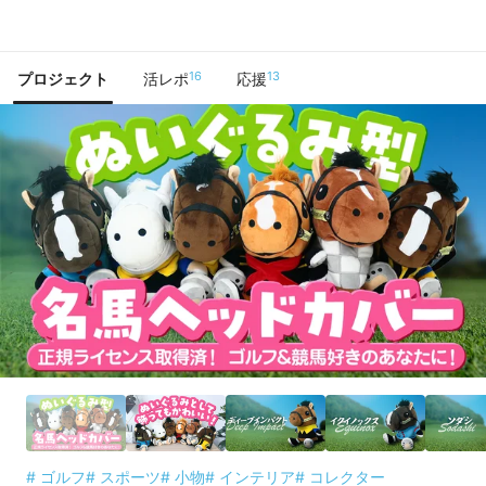
で手に入れよう
16
13
プロジェクト
活レポ
応援
# ゴルフ
# スポーツ
# 小物
# インテリア
# コレクター