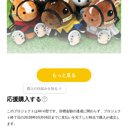
もっと見る
ディープインパクト
（シリーズ1番人気）
購入の仕組みを知る
応援購入する
オルフェーヴル
ソダシ
このプロジェクトはAll in型です。目標金額の達成に関わらず、プロジェク
ト終了日の2026年05月06日までに支払いを完了した時点で購入が成立し
イクイノックス
ます。