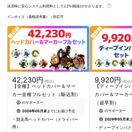
ドウデュース（NEW）
決済時に安心システム利用料として2.2%(税抜)がかかります。
マスカレードボール
インボイス（適格請求書）：対応可
（NEW）
競馬ファンゴルファーの間では知る人ぞ知る人
気アイテム
ドライバー用の
競走馬ヘッドカバー
第4弾リ
42,230円
9,920円
(税込)
(税込)
リースに向けて
【全種】ヘッドカバー＆マー
【ディープイン
カー全種フルセット（駆込割）
カバー＆マーカ
Makuakeにて先行販売を実施いたします。
（超早割）
のサポーター
のサポーター
2026年05月末
までにお届け予定
・競走馬ヘッドカバー（ドライバー
2026年05月末
用）
・ディープインパク