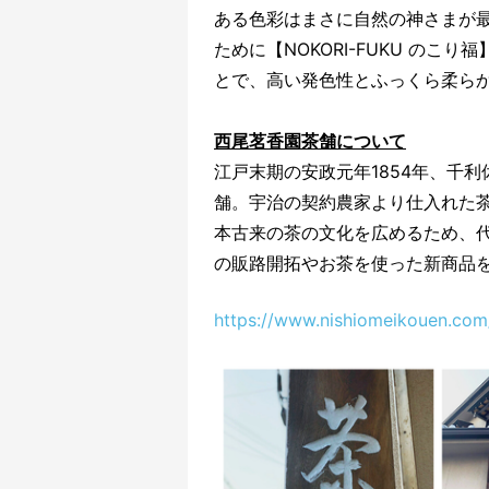
ある色彩はまさに自然の神さまが
ために【NOKORI-FUKU の
とで、高い発色性とふっくら柔ら
西尾茗香園茶舗について
江戸末期の安政元年1854年、千
舗。宇治の契約農家より仕入れた
本古来の茶の文化を広めるため、
の販路開拓やお茶を使った新商品
https://www.nishiomeikouen.com