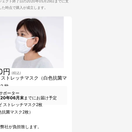
ェクト終了日の2020年05月29日までに支
した時点で購入が成立します。
00円
(税込)
 ストレッチマスク（白色抗菌マ
２枚
サポーター
020年06月末
までにお届け予定
ゼ ストレッチマスク2枚
抗菌マスク2枚）
は弊社が負担致します。