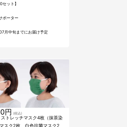
20セット】
のサポーター
年07月中旬までにお届け予定
20円
(税込)
 ストレッチマスク4枚（抹茶染
マスク2枚、白色抗菌マスク2