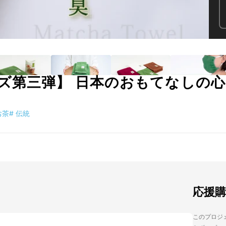
ズ第三弾】 日本のおもてなしの
お茶
#
伝統
応援
このプロジェ