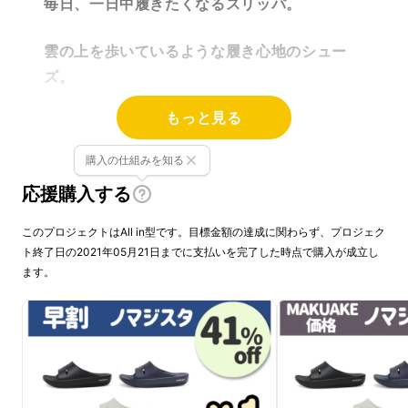
毎日、一日中履きたくなるスリッパ。
雲の上を歩いているような履き心地のシュー
ズ。
もっと見る
ふかふかな履き心地で
あなたの足をケ
アする
【ノマジスタ】
購入の仕組みを知る
応援購入する
このプロジェクトはAll in型です。目標金額の達成に関わらず、プロジェク
ト終了日の2021年05月21日までに支払いを完了した時点で購入が成立し
ます。