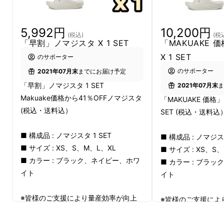
5,992円
10,200円
(税込)
(税
「早割」ノマジスタ X 1 SET
「MAKUAKE 
X 1 SET
のサポーター
のサポーター
2021年07月末
までにお届け予定
「早割」ノマジスタ 1 SET
2021年07月末
ま
Makuake価格から41％OFFノマジスタ
「MAKUAKE 価格」
(税込・送料込）
SET (税込・送料込
■ 構成品 : ノマジスタ 1 SET
■ 構成品 : ノマジスタ
■ サイズ : XS、S、M、L、XL
■ サイズ : XS、S
■ カラー : ブラック、ネイビー、ホワ
■ カラー : ブラ
イト
イト
※皆様のご支援により量産効率が向上
※皆様のご支援によ
した場合、正規販売価格が販売予定価
した場合、正規販売
格より下がる可能性もございます。