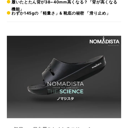
履いたとたん背が38~40mm高くなる？「背が高くなる
機能」
わずか145gの「軽量さ」& 靴底の秘密 「滑り止め」