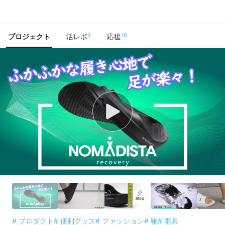
で手に入れよう
4
18
プロジェクト
活レポ
応援
# プロダクト
# 便利グッズ
# ファッション
# 靴
# 雨具