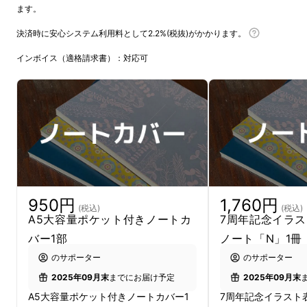
ます。
ノンブルノート「N」と
決済時に安心システム利用料として2.2%(税抜)がかかります。
は
インボイス（適格請求書）：対応可
7年前に、箇条書き手帳術をはじめとした各種
の
ジャーナリングに適した、書くことが楽しく
なるノート
を作りたい、そしてソフトカバーに
することで
価格のハードルを下げたい
というこ
とでスタートしたノンブルノート「N」。
950円
1,760円
(税込)
(税込)
A5大容量ポケット付きノートカ
7周年記念イラ
バー1部
ノート「N」1冊
のサポーター
のサポーター
2025年09月末
までにお届け予定
2025年09月末
A5大容量ポケット付きノートカバー1
7周年記念イラスト