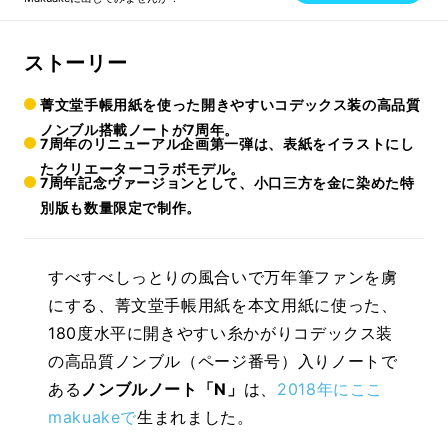
ストーリー
菁文堂手帳用紙を使った開きやすいコデックス装の高品質
ノンブル搭載ノートが7周年。
7周年のリニューアル企画第一弾は、表紙をイラストにし
たクリエーターコラボモデル。
7周年記念ヴァージョンとして、小口三方を金に染めた特
別版も数量限定で制作。
すべすべしっとりの風合いで万年筆ファンを虜
にする、菁文堂手帳用紙を本文用紙に使った、
180度水平に開きやすい糸かがりコデックス装
の高品質ノンブル（ページ番号）入りノートで
ある
ノンブルノート「N」
は、
2018年にここ
makuakeで
生まれました。