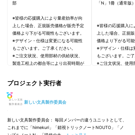
部
「N」1冊（通常版
※皆様の応援購入により量産効率が向
上した場合、正規販売価格が販売予定
※皆様の応援購入に
価格より下がる可能性もございます。
上した場合、正規販
※デザイン・仕様は変更になる可能性
価格より下がる可能
もございます。ご了承ください。
※デザイン・仕様は
※ご注文状況、使用部材の供給状況、
もございます。ご了
製造工程上の都合等により出荷時期が
※ご注文状況、使用
遅れる場合があります。
製造工程上の都合等
遅れる場合がありま
プロジェクト実行者
・
ページ数（ノンブル）
が印刷されており、
目
次管理
ができる。
新しい文具製作委員会
・
菁文堂手帳用紙
を採用、
薄いが裏抜けしにく
い
、
しっとり滑らか
な書き心地。
新しい文具製作委員会： 毎回メンバーの違うユニットとして、
・
180度水平に開くコデックス装
、糸かがり製
これまでに「himekuri」「錯視トリックノートNOUTO」「ノ
本でとにかく丈夫。
ンブルノートN」「現代の大 …
もっと見る