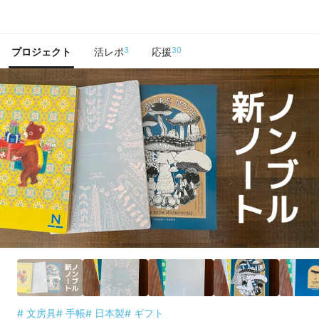
で手に入れよう
3
30
プロジェクト
活レポ
応援
# 文房具
# 手帳
# 日本製
# ギフト