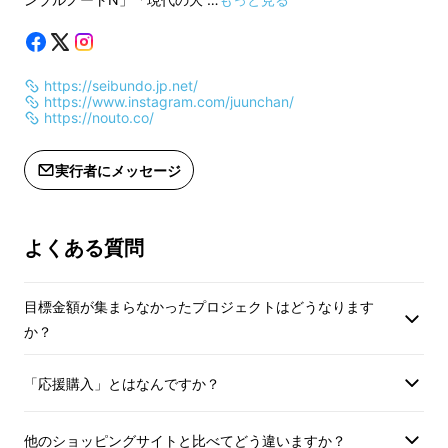
・表紙と裏表紙が
バイカラー
で、「ノートを着
る」楽しさも。
https://seibundo.jp.net/
以上のような特長を持つノートです。
https://www.instagram.com/juunchan/
https://nouto.co/
おかげさまで、当初より多くの方にご支持をい
実行者にメッセージ
ただき、今日まで継続して販売させていただい
ております。インスタグラムなどSNSの影響で
しょうか、遠く海外の文具店さんからもご注文
よくある質問
をいただくようになり、関係者一同驚いており
ます。
目標金額が集まらなかったプロジェクトはどうなります
か？
そんなノンブルノート「N」、7年の間で最も
劇的に変化したのは、本文用紙である
菁文堂手
「応援購入」とはなんですか？
帳用紙のご評価
です。正直、最初に作った時は
「菁文堂さんがなかなかいい感じの自社専用手
他のショッピングサイトと比べてどう違いますか？