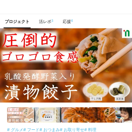
で手に入れよう
3
6
プロジェクト
活レポ
応援
# グルメ
# フード
# おつまみ
# お取り寄せ
# 料理