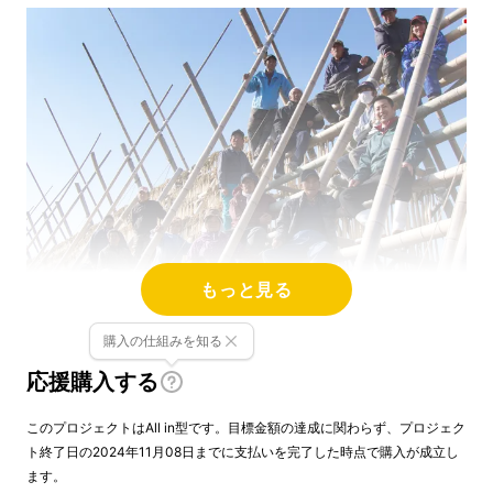
もっと見る
2021年、
日本農業遺産
に認定された大根やぐ
購入の仕組みを知る
らで作られた干し大根を契約農家さんより仕入
応援購入する
れ、丁寧に漬込みを行い、沢庵を製造していま
す。
このプロジェクトはAll in型です。目標金額の達成に関わらず、プロジェク
ト終了日の2024年11月08日までに支払いを完了した時点で購入が成立し
ます。
「わにつかおろし」と呼ばれる北西から吹く乾