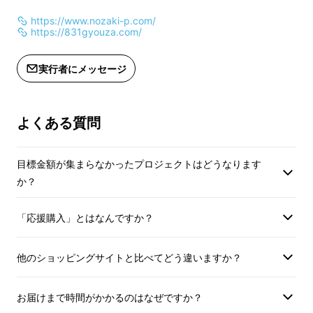
https://www.nozaki-p.com/
https://831gyouza.com/
宮崎産の食材をふんだ
実行者にメッセージ
んに使用！
よくある質問
「漬物・豚肉・野菜の旨みと甘みがやさしく広
がってほっと和やかな気持ちになってほしい」
目標金額が集まらなかったプロジェクトはどうなります
か？
餃子の皮から餡までとことんこだわった本気の
逸品。
「応援購入」とはなんですか？
宮崎県産の野菜と豚肉をふんだんに使用、素材
他のショッピングサイトと比べてどう違いますか？
の味を存分に活かし、野崎漬物で製造している
沢庵・高菜漬をゴロゴロ混ぜ込み、
漬物屋だか
お届けまで時間がかかるのはなぜですか？
らこそできるこだわり
をもって開発しました。