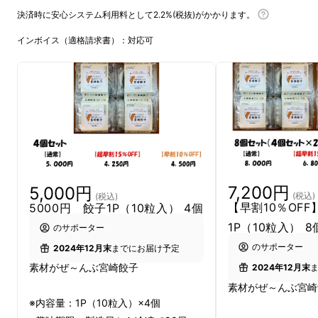
燥した冷風が、大根を乾燥させ、水分が抜けて
決済時に安心システム利用料として2.2%(税抜)がかかります。
いくとともに旨味が凝縮していきます。
インボイス（適格請求書）：対応可
契約農家さんたちが丁寧に干し上げた大根をた
くあんにしています。
野崎漬物株式会社は、宮崎県に本社を構える創
業73年の老舗漬物屋です。
7,200円
5,000円
(税込)
(税込)
愛情をもって漬け込んだ沢庵・高菜漬を
全国の
【早割10％OFF
5000円 餃子1P（10粒入） 4個
食卓へお届けしています。
1P（10粒入） 8
のサポーター
のサポーター
2024年12月末
までにお届け予定
素材の旨みを活かした沢庵は、東京銀座の某高
素材がぜ～んぶ宮崎餃子
2024年12月末
級寿司店でも長年ご愛顧いただいています。
素材がぜ～んぶ宮崎
※内容量：1P（10粒入）×4個
私たちは「沢庵・高菜漬をどうしたら、もっと