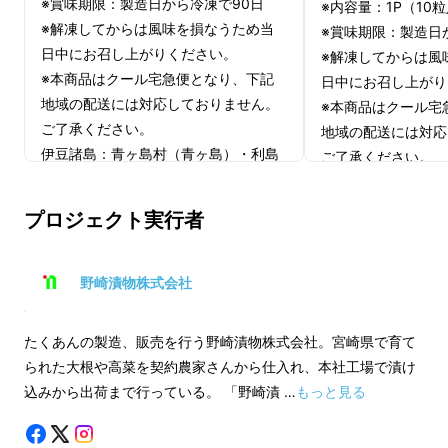
※賞味期限：製造日から冷凍で90日
※内容量：1P（10
気軽に食べてもらえるのだろうか」と常日頃よ
※解凍してからは風味を損なうため当
※賞味期限：製造日
り考えていました。
日中にお召し上がりください。
※解凍してからは風
※本商品はクール宅急便となり、下記
日中にお召し上がり
そんな時に出会ったのが、同じ宮崎県に本社を
地域の配送には対応しておりません。
※本商品はクール宅
構える「餃子ハチサンイチ」さんです。
ご了承ください。
地域の配送には対応
伊豆諸島：青ヶ島村（青ヶ島）・利島
ご了承ください。
餃子に漬物を入れてみたら、、、
村（利島）・御蔵島村（御蔵島）・式
伊豆諸島：青ヶ島村
根島 小笠原諸島：小笠原村（父島・母
村（利島）・御蔵島
なんと！圧倒的な食感と溢れる旨味にビック
プロジェクト実行者
島・硫黄島・南鳥島など）
根島 小笠原諸島：
リ！！
島・硫黄島・南鳥島
野崎漬物株式会社
この衝撃を全国の食卓に届けたい。
その思いを胸に、餃子ハチサンイチ・野崎
たくあんの製造、販売を行う野崎漬物株式会社。宮崎県で育て
られた大根や高菜を契約農家さんから仕入れ、本社工場で漬け
ファーム等にて1年半試作を繰り返し
誕生した
込みから出荷まで行っている。 「野崎漬 …
もっと見る
のが今回皆様にご案内する「素材がぜ～んぶ宮
崎餃子」です！