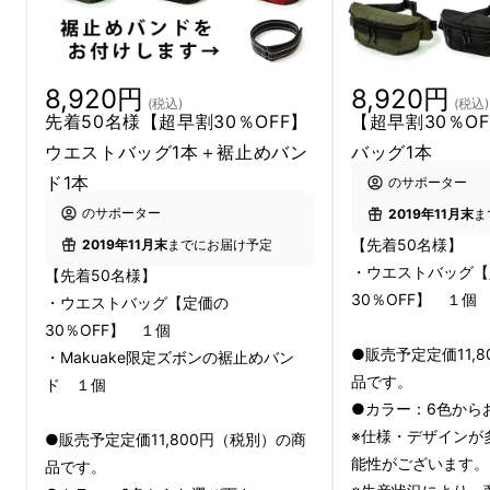
するポケットが無いのが不満...」
8,920円
8,920円
(税込)
(税込)
先着50名様【超早割30％OFF】
【超早割30％O
ウエストバッグ1本＋裾止めバン
バッグ1本
ド1本
のサポーター
のサポーター
2019年11月末
ま
【先着50名様】
2019年11月末
までにお届け予定
・ウエストバッグ【
【先着50名様】
30％OFF】 １個
・ウエストバッグ【定価の
30％OFF】 １個
●販売予定定価11,
・Makuake限定ズボンの裾止めバン
品です。
ド １個
サイクリングが趣味の弊社代表が自らの経験を
●カラー：6色から
元に試行錯誤し、普段使いもチャリダーもご満
※仕様・デザインが
●販売予定定価11,800円（税別）の商
足頂けること間違いなしなウエストバッグを考
能性がございます。
品です。
案！