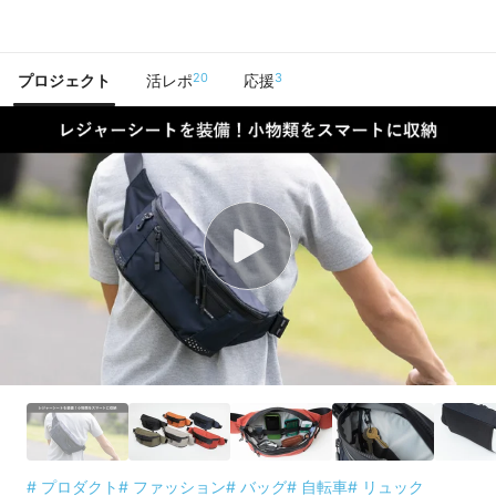
で手に入れよう
20
3
プロジェクト
活レポ
応援
# プロダクト
# ファッション
# バッグ
# 自転車
# リュック