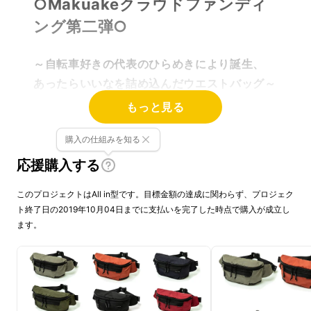
○Makuakeクラウドファンディ
ング第二弾○
～自転車好きの代表のひらめきにより誕生、
あったらいいなを詰め込んだウエストバッグ～
もっと見る
突然ですが皆様は、こんな経験ございません
か？
購入の仕組みを知る
応援購入する
「公園や公共のベンチでちょっと休みたいけ
ど、汚れている所に座りたくはない」
このプロジェクトはAll in型です。目標金額の達成に関わらず、プロジェク
ト終了日の2019年10月04日までに支払いを完了した時点で購入が成立し
ます。
「天気のいい日に公園へ...あ、レジャーシート
を忘れて来てしまった！」
「ウエストバッグは自転車に乗る時などコンパ
クトで使い勝手はいいけれど、細かな物を収納