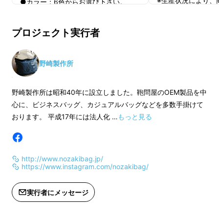
※生産状況により、
●カラー：6色からお選び下さい。
れる可能性がござい
※仕様・デザインが多少変更になる可
野崎製作所だからこそ出来る小技と遊び心で、
い。
能性がございます。
プロジェクト実行者
きっと誰かに自慢したくなる、そんな鞄が誕生
※生産状況により、商品のお届けが遅
れる可能性がございます。ご了承下さ
しました！
い。
野崎製作所
野崎製作所は昭和40年に設立しました。鞄問屋のOEM製品を中
心に、ビジネスバッグ、カジュアルバッグなどを多数手掛けて
おります。 平成17年には法人化 …
もっと見る
http://www.nozakibag.jp/
https://www.instagram.com/nozakibag/
実行者にメッセージ