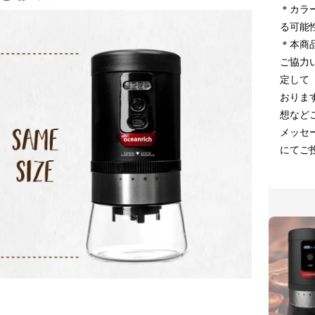
＊カラ
る可能
＊本商
ご協力
定して
おりま
想など
メッセ
にてご
！