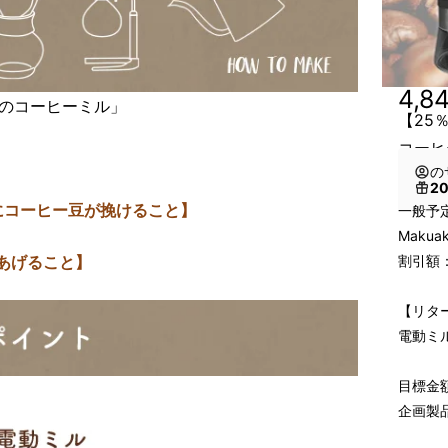
4,8
理想のコーヒーミル」
【25
コーヒ
の
2
にコーヒー豆が挽けること】
一般予定
Makua
割引額：
あげること】
【リタ
電動ミ
目標金額
企画製