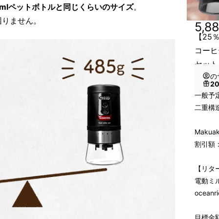
0mlペットボトルと同じくらいのサイズ
。
困りません。
5,8
【25
コーヒ
セット
の
2
一般予定
二重構造
Makua
割引額：
【リタ
電動ミ
ocea
目標金額