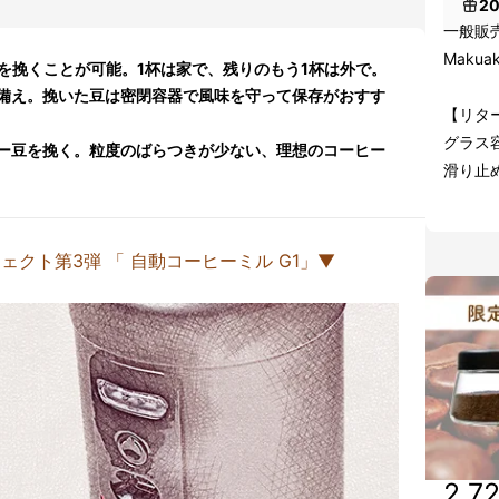
2
一般販売
Makua
 )を挽くことが可能。1杯は家で、残りのもう1杯は外で。
備え。挽いた豆は密閉容器で風味を守って保存がおすす
【リタ
グラス
ー豆を挽く。粒度のばらつきが少ない、理想のコーヒー
滑り止
占プロジェクト第3弾 「 自動コーヒーミル G1」▼
2,7