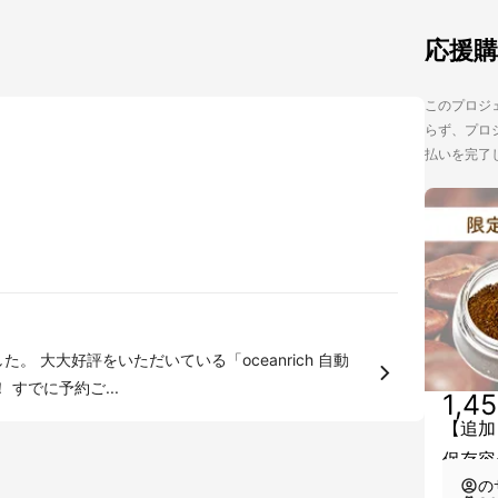
応援
このプロジェ
らず、プロジ
払いを完了
すでに予約ご...
1,4
【追加
保存容
の