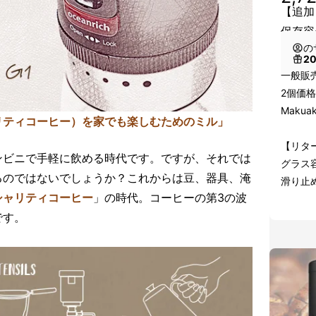
【追加
保存容
の
2
一般販売
2個価格
Makua
リティコーヒー）を家でも楽しむためのミル」
【リタ
ンビニで手軽に飲める時代です。ですが、それでは
グラス容
るのではないでしょうか？これからは豆、器具、淹
滑り止
シャリティコーヒー
」の時代。コーヒーの第3の波
です。