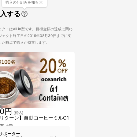
購入の仕組みを知る
購入する
クトはAll in型です。目標金額の達成に関わ
ェクト終了日の2019年08月30日までに支
した時点で購入が成立します。
50円
(税込)
リターン】自動コーヒーミルG1
器 1個
サポーター